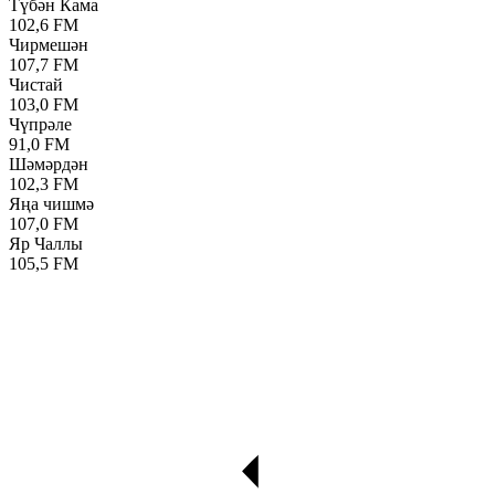
Түбән Кама
102,6 FM
Чирмешән
107,7 FM
Чистай
103,0 FM
Чүпрәле
91,0 FM
Шәмәрдән
102,3 FM
Яңа чишмә
107,0 FM
Яр Чаллы
105,5 FM