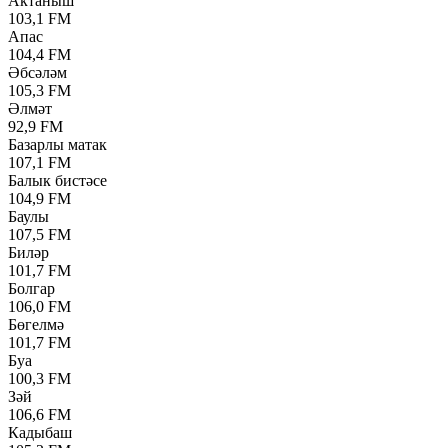
Актаныш
103,1 FM
Апас
104,4 FM
Әбсәләм
105,3 FM
Әлмәт
92,9 FM
Базарлы матак
107,1 FM
Балык бистәсе
104,9 FM
Баулы
107,5 FM
Биләр
101,7 FM
Болгар
106,0 FM
Бөгелмә
101,7 FM
Буа
100,3 FM
Зәй
106,6 FM
Кадыбаш