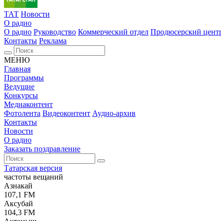
ТАТ
Новости
О радио
О радио
Руководство
Коммерческий отдел
Продюсерский цент
Контакты
Реклама
МЕНЮ
Главная
Программы
Ведущие
Конкурсы
Медиаконтент
Фотолента
Видеоконтент
Аудио-архив
Контакты
Новости
О радио
Заказать поздравление
Татарская версия
частоты вещаний
Азнакай
107,1 FM
Аксубай
104,3 FM