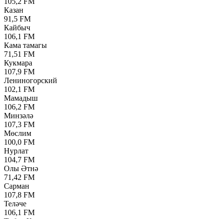
105,2 FM
Казан
91,5 FM
Кайбыч
106,1 FM
Кама тамагы
71,51 FM
Кукмара
107,9 FM
Лениногорский
102,1 FM
Мамадыш
106,2 FM
Минзәлә
107,3 FM
Мөслим
100,0 FM
Нурлат
104,7 FM
Олы Әтнә
71,42 FM
Сарман
107,8 FM
Теләче
106,1 FM