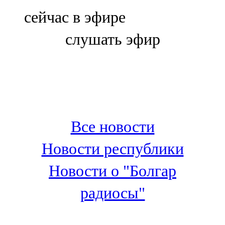
Болгар
сейчас в эфире
106,0 FM
слушать эфир
Бөгелмә
101,7 FM
Буа
100,3 FM
Все новости
Зәй
Новости республики
106,6 FM
Новости о "Болгар
Кадыбаш
радиосы"
105,2 FM