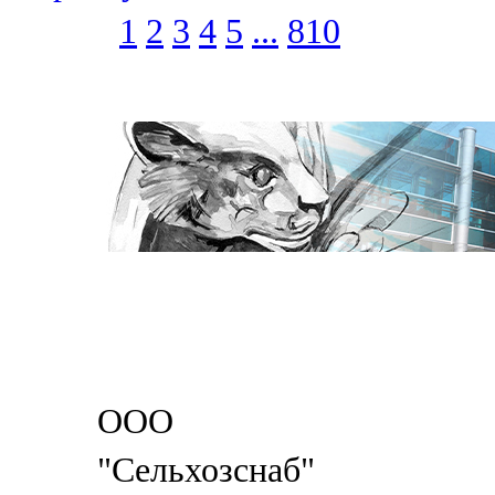
1
2
3
4
5
...
810
ООО
"Сельхозснаб"