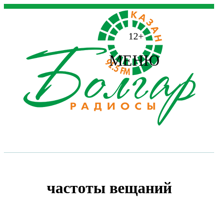
12+
МЕНЮ
частоты вещаний