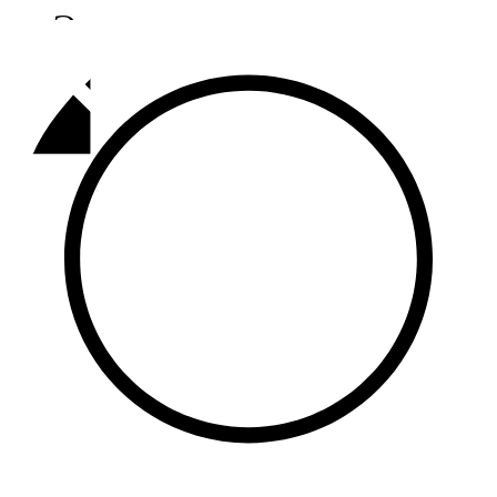
Әлмәт
92,9 FM
Базарлы матак
107,1 FM
Балык бистәсе
104,9 FM
Баулы
107,5 FM
Биләр
101,7 FM