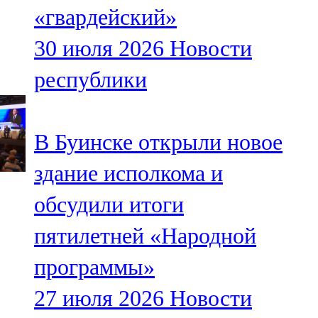
«гвардейский»
107,8 FM
30 июля 2026
Новости
Теләче
республики
106,1 FM
Түбән Кама
В Буинске открыли новое
102,6 FM
здание исполкома и
Чирмешән
обсудили итоги
107,7 FM
пятилетней «Народной
Чистай
программы»
103,0 FM
27 июля 2026
Новости
Чүпрәле