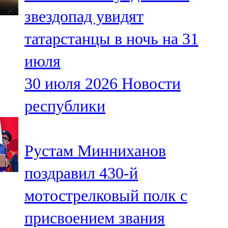
Мамадыш
звездопад увидят
106,2 FM
татарстанцы в ночь на 31
Минзәлә
июля
107,3 FM
30 июля 2026
Новости
Мөслим
республики
100,0 FM
Нурлат
Рустам Минниханов
104,7 FM
поздравил 430-й
Олы Әтнә
мотострелковый полк с
71,42 FM
присвоением звания
Сарман