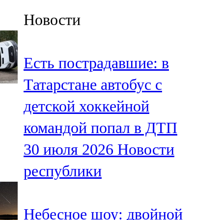
Казан
Новости
91,5 FM
Кайбыч
Есть пострадавшие: в
106,1 FM
Татарстане автобус с
Кама тамагы
детской хоккейной
71,51 FM
командой попал в ДТП
Кукмара
30 июля 2026
Новости
107,9 FM
республики
Лениногорский
102,1 FM
Небесное шоу: двойной