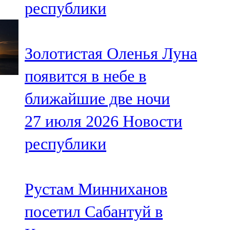
республики
91,0 FM
Шәмәрдән
Золотистая Оленья Луна
102,3 FM
появится в небе в
Яңа чишмә
ближайшие две ночи
107,0 FM
27 июля 2026
Новости
Яр Чаллы
республики
105,5 FM
Рустам Минниханов
посетил Сабантуй в