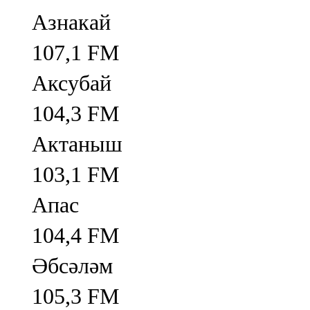
Азнакай
107,1 FM
Аксубай
104,3 FM
Актаныш
103,1 FM
Апас
104,4 FM
Әбсәләм
105,3 FM