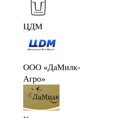
ЦДМ
ООО «ДаМилк-
Агро»