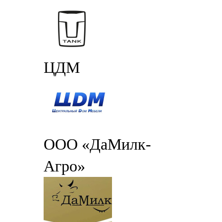
ЦДМ
ООО «ДаМилк-
Агро»