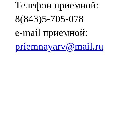
Телефон приемной:
91,0 FM
8(843)5-705-078
Шәмәрдән
e-mail приемной:
102,3 FM
priemnayarv@mail.ru
Яңа чишмә
107,0 FM
Яр Чаллы
105,5 FM