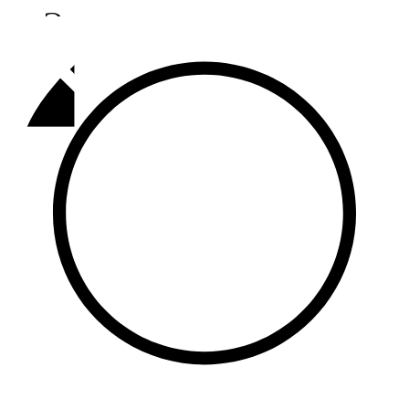
Әлмәт
92,9 FM
Базарлы матак
107,1 FM
Балык бистәсе
104,9 FM
Баулы
107,5 FM
Биләр
101,7 FM