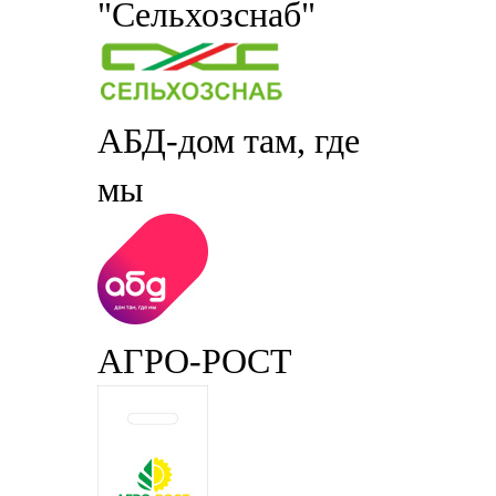
"Сельхозснаб"
АБД-дом там, где
мы
АГРО-РОСТ