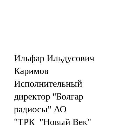
107,8 FM
Теләче
106,1 FM
Түбән Кама
Ильфар Ильдусович
102,6 FM
Каримов
Чирмешән
Исполнительный
107,7 FM
директор "Болгар
Чистай
радиосы" АО
103,0 FM
"ТРК "Новый Век"
Чүпрәле