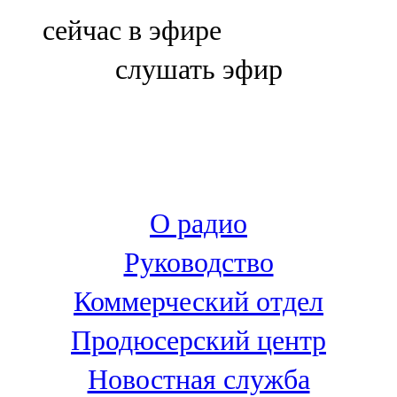
Болгар
сейчас в эфире
106,0 FM
слушать эфир
Бөгелмә
101,7 FM
Буа
100,3 FM
О радио
Зәй
Руководство
106,6 FM
Коммерческий отдел
Кадыбаш
Продюсерский центр
105,2 FM
Новостная служба