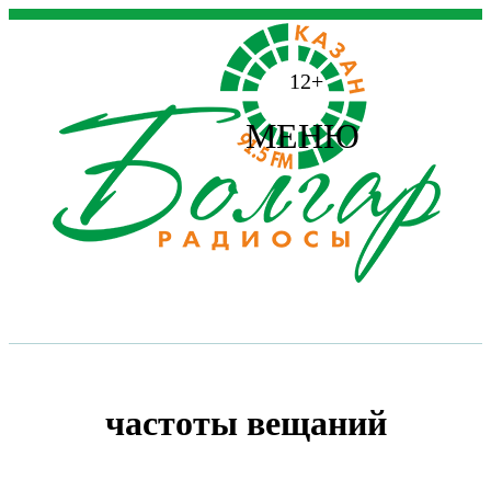
12+
МЕНЮ
частоты вещаний