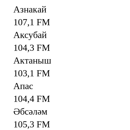
Азнакай
107,1 FM
Аксубай
104,3 FM
Актаныш
103,1 FM
Апас
104,4 FM
Әбсәләм
105,3 FM