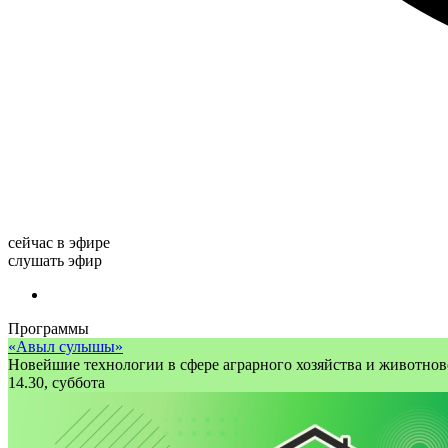
сейчас в эфире
слушать эфир
Программы
«Авыл сулышы»
Новейшие технологии в сфере аграрного хозяйства и животново
14.30, суббота