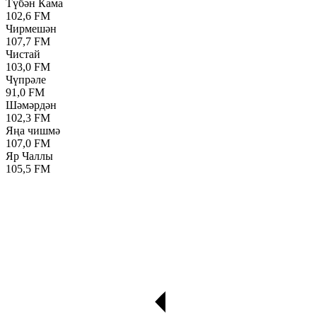
Түбән Кама
102,6 FM
Чирмешән
107,7 FM
Чистай
103,0 FM
Чүпрәле
91,0 FM
Шәмәрдән
102,3 FM
Яңа чишмә
107,0 FM
Яр Чаллы
105,5 FM