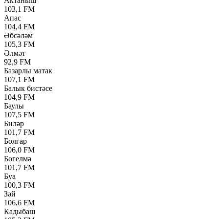
Актаныш
103,1 FM
Апас
104,4 FM
Әбсәләм
105,3 FM
Әлмәт
92,9 FM
Базарлы матак
107,1 FM
Балык бистәсе
104,9 FM
Баулы
107,5 FM
Биләр
101,7 FM
Болгар
106,0 FM
Бөгелмә
101,7 FM
Буа
100,3 FM
Зәй
106,6 FM
Кадыбаш