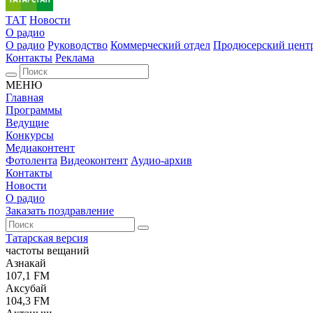
ТАТ
Новости
О радио
О радио
Руководство
Коммерческий отдел
Продюсерский цент
Контакты
Реклама
МЕНЮ
Главная
Программы
Ведущие
Конкурсы
Медиаконтент
Фотолента
Видеоконтент
Аудио-архив
Контакты
Новости
О радио
Заказать поздравление
Татарская версия
частоты вещаний
Азнакай
107,1 FM
Аксубай
104,3 FM