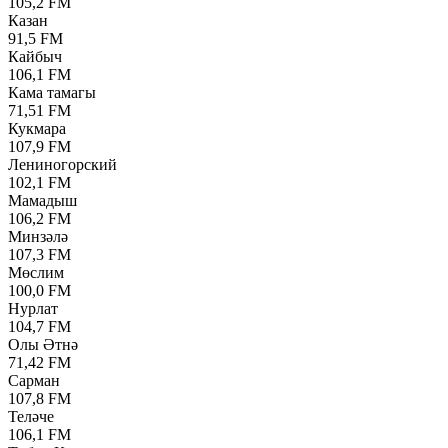
105,2 FM
Казан
91,5 FM
Кайбыч
106,1 FM
Кама тамагы
71,51 FM
Кукмара
107,9 FM
Лениногорский
102,1 FM
Мамадыш
106,2 FM
Минзәлә
107,3 FM
Мөслим
100,0 FM
Нурлат
104,7 FM
Олы Әтнә
71,42 FM
Сарман
107,8 FM
Теләче
106,1 FM