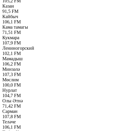
105,2 FM
Казан
91,5 FM
Кайбыч
106,1 FM
Кама тамагы
71,51 FM
Кукмара
107,9 FM
Лениногорский
102,1 FM
Мамадыш
106,2 FM
Минзәлә
107,3 FM
Мөслим
100,0 FM
Нурлат
104,7 FM
Олы Әтнә
71,42 FM
Сарман
107,8 FM
Теләче
106,1 FM