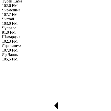
Түбән Кама
102,6 FM
Чирмешән
107,7 FM
Чистай
103,0 FM
Чүпрәле
91,0 FM
Шәмәрдән
102,3 FM
Яңа чишмә
107,0 FM
Яр Чаллы
105,5 FM