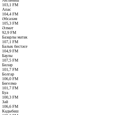
Актаныш
103,1 FM
Апас
104,4 FM
Әбсәләм
105,3 FM
Әлмәт
92,9 FM
Базарлы матак
107,1 FM
Балык бистәсе
104,9 FM
Баулы
107,5 FM
Биләр
101,7 FM
Болгар
106,0 FM
Бөгелмә
101,7 FM
Буа
100,3 FM
Зәй
106,6 FM
Кадыбаш