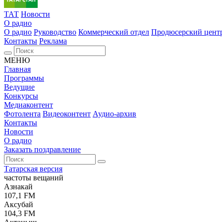
ТАТ
Новости
О радио
О радио
Руководство
Коммерческий отдел
Продюсерский цент
Контакты
Реклама
МЕНЮ
Главная
Программы
Ведущие
Конкурсы
Медиаконтент
Фотолента
Видеоконтент
Аудио-архив
Контакты
Новости
О радио
Заказать поздравление
Татарская версия
частоты вещаний
Азнакай
107,1 FM
Аксубай
104,3 FM