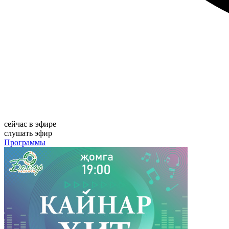
сейчас в эфире
слушать эфир
Программы