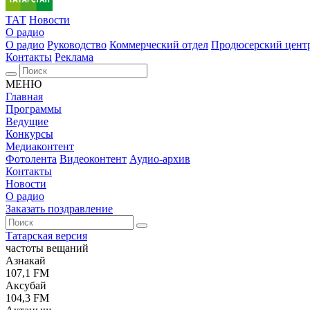
ТАТ
Новости
О радио
О радио
Руководство
Коммерческий отдел
Продюсерский цент
Контакты
Реклама
МЕНЮ
Главная
Программы
Ведущие
Конкурсы
Медиаконтент
Фотолента
Видеоконтент
Аудио-архив
Контакты
Новости
О радио
Заказать поздравление
Татарская версия
частоты вещаний
Азнакай
107,1 FM
Аксубай
104,3 FM