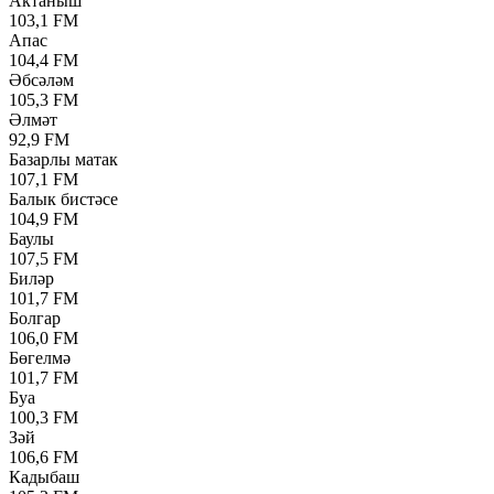
Актаныш
103,1 FM
Апас
104,4 FM
Әбсәләм
105,3 FM
Әлмәт
92,9 FM
Базарлы матак
107,1 FM
Балык бистәсе
104,9 FM
Баулы
107,5 FM
Биләр
101,7 FM
Болгар
106,0 FM
Бөгелмә
101,7 FM
Буа
100,3 FM
Зәй
106,6 FM
Кадыбаш