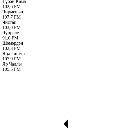
Түбән Кама
102,6 FM
Чирмешән
107,7 FM
Чистай
103,0 FM
Чүпрәле
91,0 FM
Шәмәрдән
102,3 FM
Яңа чишмә
107,0 FM
Яр Чаллы
105,5 FM