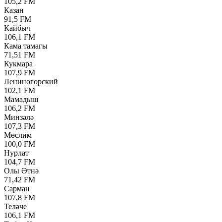
105,2 FM
Казан
91,5 FM
Кайбыч
106,1 FM
Кама тамагы
71,51 FM
Кукмара
107,9 FM
Лениногорский
102,1 FM
Мамадыш
106,2 FM
Минзәлә
107,3 FM
Мөслим
100,0 FM
Нурлат
104,7 FM
Олы Әтнә
71,42 FM
Сарман
107,8 FM
Теләче
106,1 FM