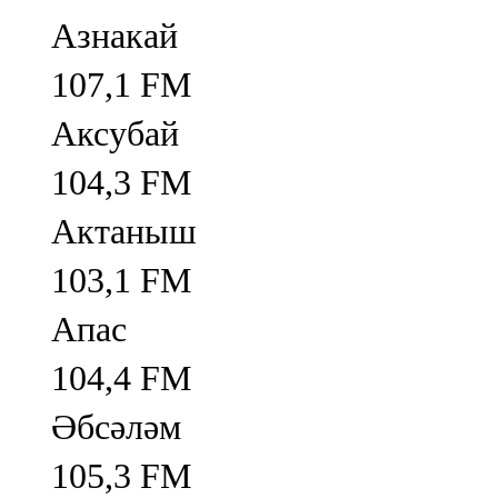
Азнакай
107,1 FM
Аксубай
104,3 FM
Актаныш
103,1 FM
Апас
104,4 FM
Әбсәләм
105,3 FM