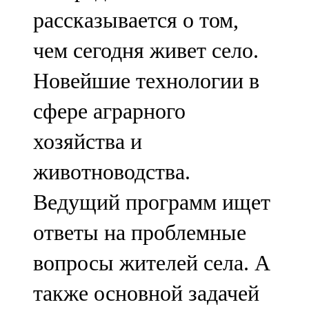
рассказывается о том,
107,8 FM
чем сегодня живет село.
Теләче
Новейшие технологии в
106,1 FM
сфере аграрного
Түбән Кама
хозяйства и
102,6 FM
животноводства.
Чирмешән
Ведущий программ ищет
107,7 FM
ответы на проблемные
Чистай
вопросы жителей села. А
103,0 FM
также основной задачей
Чүпрәле