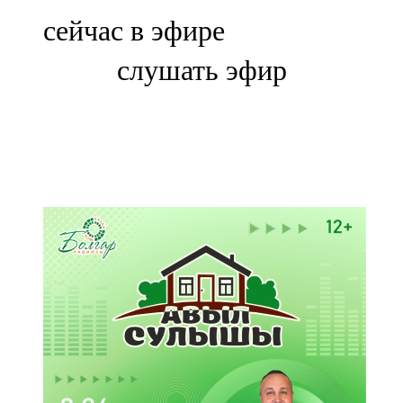
Болгар
сейчас в эфире
106,0 FM
слушать эфир
Бөгелмә
101,7 FM
Буа
100,3 FM
Зәй
106,6 FM
Кадыбаш
105,2 FM