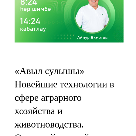
Казан
91,5 FM
Кайбыч
106,1 FM
Кама тамагы
71,51 FM
«Авыл сулышы»
Кукмара
Новейшие технологии в
107,9 FM
сфере аграрного
Лениногорский
хозяйства и
102,1 FM
животноводства.