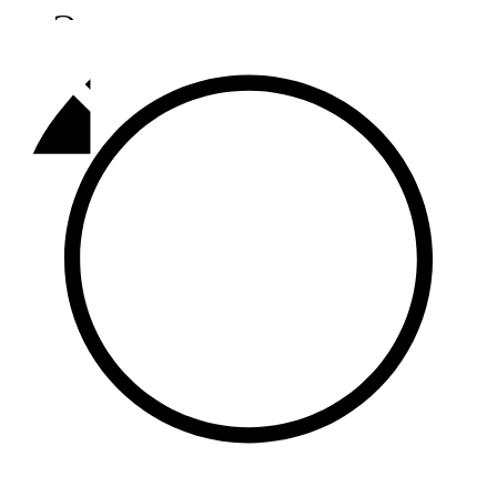
Әлмәт
92,9 FM
Базарлы матак
107,1 FM
Балык бистәсе
104,9 FM
Баулы
107,5 FM
Биләр
101,7 FM