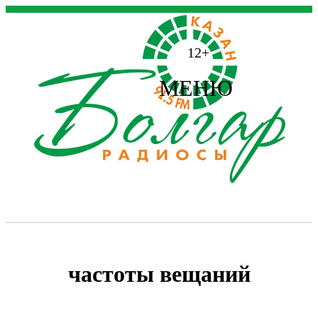
12+
МЕНЮ
частоты вещаний