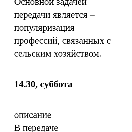
Мамадыш
Основной задачей
106,2 FM
передачи является –
Минзәлә
популяризация
107,3 FM
профессий, связанных с
Мөслим
сельским хозяйством.
100,0 FM
Нурлат
14.30, суббота
104,7 FM
Олы Әтнә
описание
71,42 FM
В передаче
Сарман