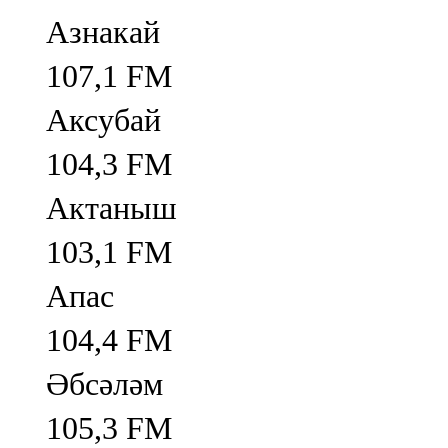
Азнакай
107,1 FM
Аксубай
104,3 FM
Актаныш
103,1 FM
Апас
104,4 FM
Әбсәләм
105,3 FM