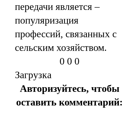
передачи является –
91,0 FM
популяризация
Шәмәрдән
профессий, связанных с
102,3 FM
сельским хозяйством.
Яңа чишмә
0
0
0
107,0 FM
Загрузка
Яр Чаллы
Авторизуйтесь, чтобы
105,5 FM
оставить комментарий: