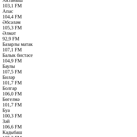
Актаныш
103,1 FM
Апас
104,4 FM
Әбсәләм
105,3 FM
Әлмәт
92,9 FM
Базарлы матак
107,1 FM
Балык бистәсе
104,9 FM
Баулы
107,5 FM
Биләр
101,7 FM
Болгар
106,0 FM
Бөгелмә
101,7 FM
Буа
100,3 FM
Зәй
106,6 FM
Кадыбаш