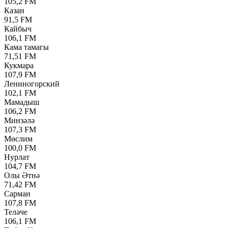
105,2 FM
Казан
91,5 FM
Кайбыч
106,1 FM
Кама тамагы
71,51 FM
Кукмара
107,9 FM
Лениногорский
102,1 FM
Мамадыш
106,2 FM
Минзәлә
107,3 FM
Мөслим
100,0 FM
Нурлат
104,7 FM
Олы Әтнә
71,42 FM
Сарман
107,8 FM
Теләче
106,1 FM