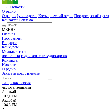
ТАТ
Новости
О радио
О радио
Руководство
Коммерческий отдел
Продюсерский цент
Контакты
Реклама
МЕНЮ
Главная
Программы
Ведущие
Конкурсы
Медиаконтент
Фотолента
Видеоконтент
Аудио-архив
Контакты
Новости
О радио
Заказать поздравление
Татарская версия
частоты вещаний
Азнакай
107,1 FM
Аксубай
104,3 FM