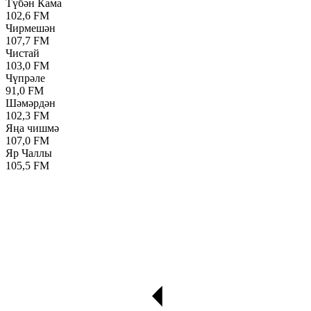
Түбән Кама
102,6 FM
Чирмешән
107,7 FM
Чистай
103,0 FM
Чүпрәле
91,0 FM
Шәмәрдән
102,3 FM
Яңа чишмә
107,0 FM
Яр Чаллы
105,5 FM