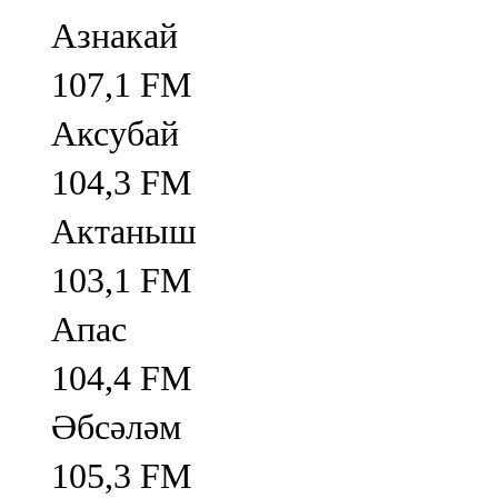
Азнакай
107,1 FM
Аксубай
104,3 FM
Актаныш
103,1 FM
Апас
104,4 FM
Әбсәләм
105,3 FM