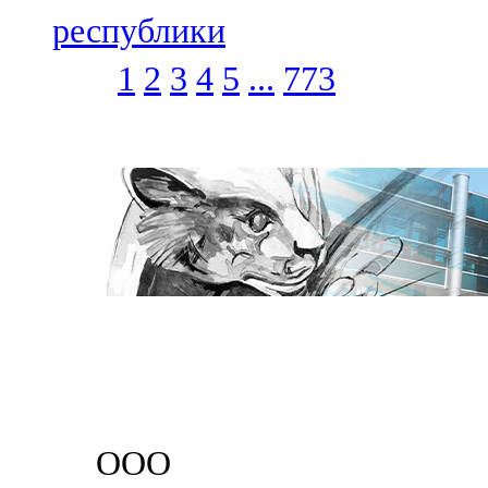
республики
1
2
3
4
5
...
773
ООО