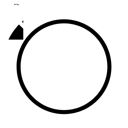
Әлмәт
92,9 FM
Базарлы матак
107,1 FM
Балык бистәсе
104,9 FM
Баулы
107,5 FM
Биләр
101,7 FM