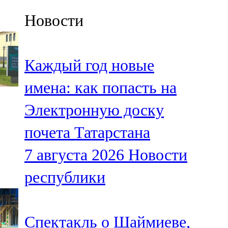
Казан
Новости
91,5 FM
Кайбыч
Каждый год новые
106,1 FM
имена: как попасть на
Кама тамагы
Электронную доску
71,51 FM
почета Татарстана
Кукмара
7 августа 2026
Новости
107,9 FM
республики
Лениногорский
102,1 FM
Спектакль о Шаймиеве,