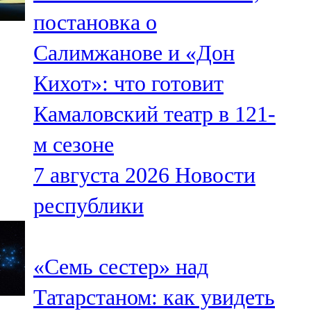
Мамадыш
постановка о
106,2 FM
Салимжанове и «Дон
Минзәлә
Кихот»: что готовит
107,3 FM
Камаловский театр в 121-
Мөслим
м сезоне
100,0 FM
7 августа 2026
Новости
Нурлат
республики
104,7 FM
Олы Әтнә
«Семь сестер» над
71,42 FM
Татарстаном: как увидеть
Сарман