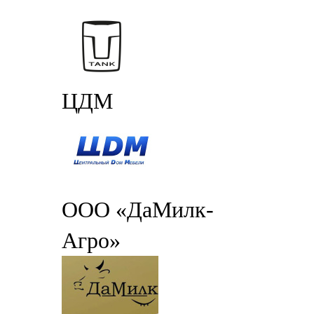
ЦДМ
ООО «ДаМилк-
Агро»