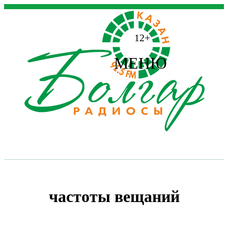
12+
МЕНЮ
частоты вещаний