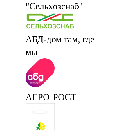
"Сельхозснаб"
АБД-дом там, где
мы
АГРО-РОСТ