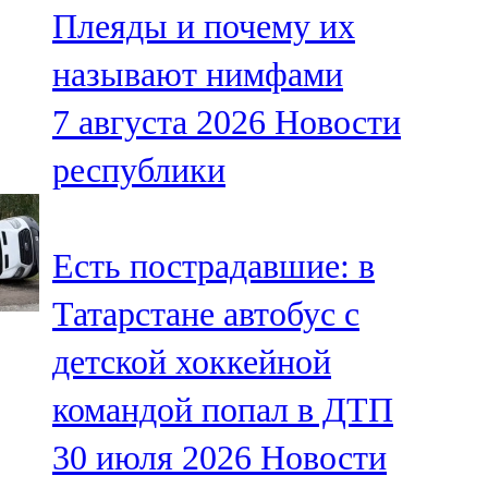
Плеяды и почему их
107,8 FM
называют нимфами
Теләче
7 августа 2026
Новости
106,1 FM
республики
Түбән Кама
102,6 FM
Есть пострадавшие: в
Чирмешән
Татарстане автобус с
107,7 FM
детской хоккейной
Чистай
командой попал в ДТП
103,0 FM
30 июля 2026
Новости
Чүпрәле