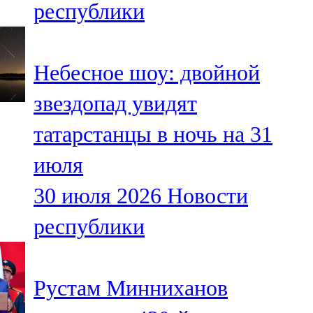
республики
91,0 FM
Шәмәрдән
Небесное шоу: двойной
102,3 FM
звездопад увидят
Яңа чишмә
татарстанцы в ночь на 31
107,0 FM
июля
Яр Чаллы
30 июля 2026
Новости
105,5 FM
республики
Рустам Минниханов