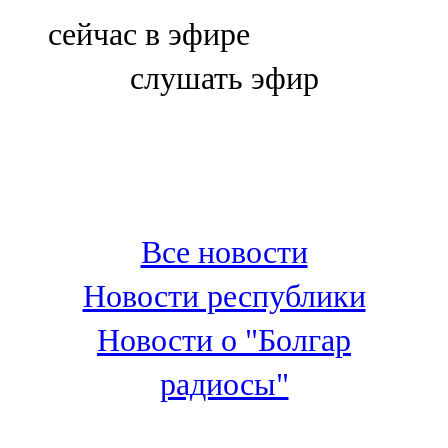
Болгар
сейчас в эфире
106,0 FM
слушать эфир
Бөгелмә
101,7 FM
Буа
100,3 FM
Все новости
Зәй
Новости республики
106,6 FM
Новости о "Болгар
Кадыбаш
радиосы"
105,2 FM