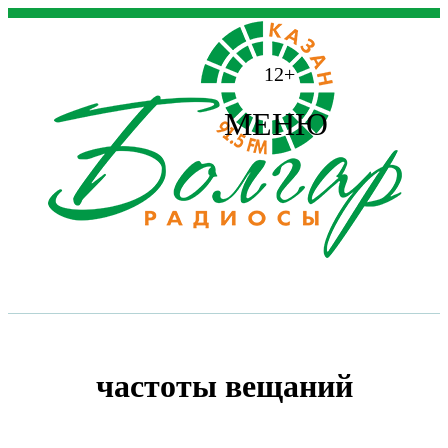
12+
МЕНЮ
частоты вещаний