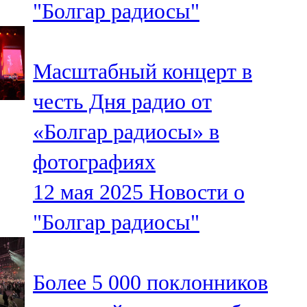
"Болгар радиосы"
91,0 FM
Шәмәрдән
Масштабный концерт в
102,3 FM
честь Дня радио от
Яңа чишмә
«Болгар радиосы» в
107,0 FM
фотографиях
Яр Чаллы
12 мая 2025
Новости о
105,5 FM
"Болгар радиосы"
Более 5 000 поклонников