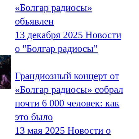
«Болгар радиосы»
107,8 FM
объявлен
Теләче
13 декабря 2025
Новости
106,1 FM
о "Болгар радиосы"
Түбән Кама
102,6 FM
Грандиозный концерт от
Чирмешән
«Болгар радиосы» собрал
107,7 FM
почти 6 000 человек: как
Чистай
это было
103,0 FM
13 мая 2025
Новости о
Чүпрәле