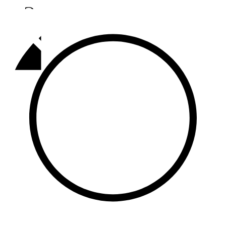
Әлмәт
92,9 FM
Базарлы матак
107,1 FM
Балык бистәсе
104,9 FM
Баулы
107,5 FM
Биләр
101,7 FM