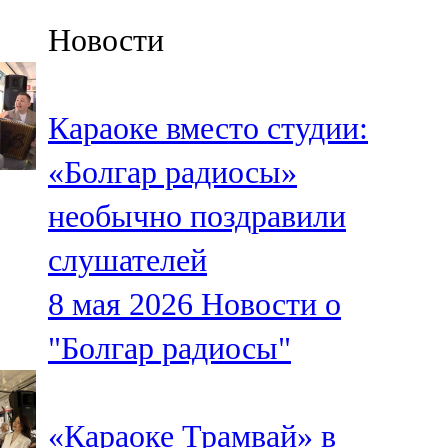
Казан
Новости
91,5 FM
Кайбыч
Караоке вместо студии:
106,1 FM
«Болгар радиосы»
Кама тамагы
необычно поздравили
71,51 FM
слушателей
Кукмара
8 мая 2026
Новости о
107,9 FM
"Болгар радиосы"
Лениногорский
102,1 FM
«Караоке Трамвай» в