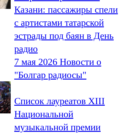
Мамадыш
Казани: пассажиры спели
106,2 FM
с артистами татарской
Минзәлә
эстрады под баян в День
107,3 FM
радио
Мөслим
7 мая 2026
Новости о
100,0 FM
"Болгар радиосы"
Нурлат
104,7 FM
Список лауреатов XIII
Олы Әтнә
Национальной
71,42 FM
музыкальной премии
Сарман