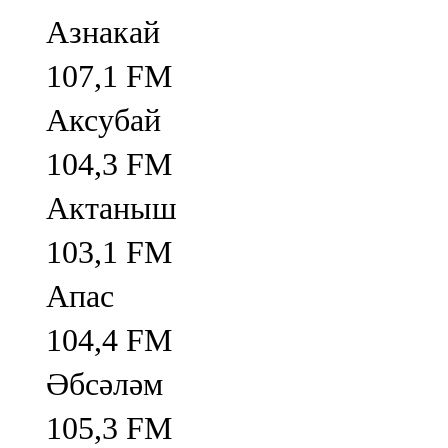
Азнакай
107,1 FM
Аксубай
104,3 FM
Актаныш
103,1 FM
Апас
104,4 FM
Әбсәләм
105,3 FM