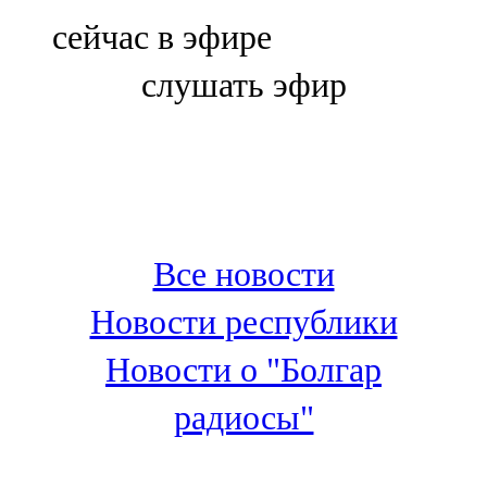
Болгар
сейчас в эфире
106,0 FM
слушать эфир
Бөгелмә
101,7 FM
Буа
100,3 FM
Все новости
Зәй
Новости республики
106,6 FM
Новости о "Болгар
Кадыбаш
радиосы"
105,2 FM