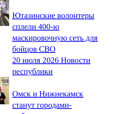
91,0 FM
Ютазинские волонтеры
Шәмәрдән
сплели 400-ю
102,3 FM
маскировочную сеть для
Яңа чишмә
бойцов СВО
107,0 FM
20 июля 2026
Новости
Яр Чаллы
республики
105,5 FM
Омск и Нижнекамск
станут городами-