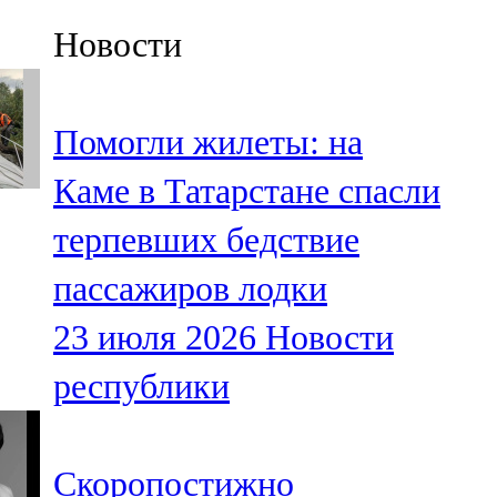
Казан
Новости
91,5 FM
Кайбыч
Помогли жилеты: на
106,1 FM
Каме в Татарстане спасли
Кама тамагы
терпевших бедствие
71,51 FM
пассажиров лодки
Кукмара
23 июля 2026
Новости
107,9 FM
республики
Лениногорский
102,1 FM
Скоропостижно