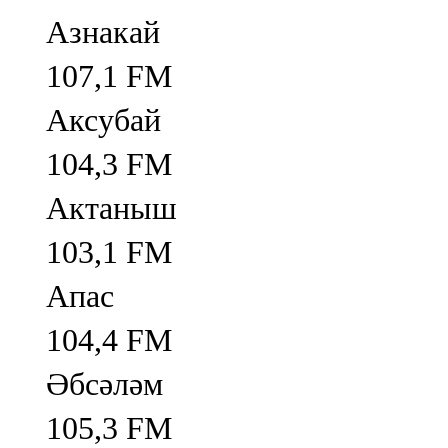
Азнакай
107,1 FM
Аксубай
104,3 FM
Актаныш
103,1 FM
Апас
104,4 FM
Әбсәләм
105,3 FM