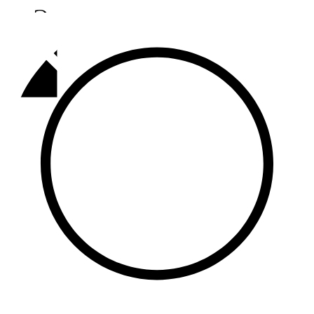
Әлмәт
92,9 FM
Базарлы матак
107,1 FM
Балык бистәсе
104,9 FM
Баулы
107,5 FM
Биләр
101,7 FM