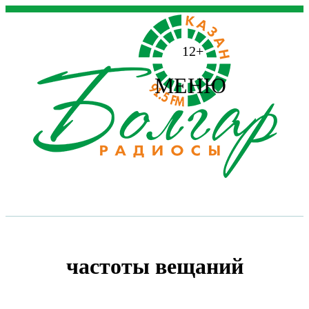
12+
МЕНЮ
частоты вещаний