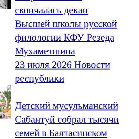
Мамадыш
скончалась декан
106,2 FM
Высшей школы русской
Минзәлә
филологии КФУ Резеда
107,3 FM
Мухаметшина
Мөслим
23 июля 2026
Новости
100,0 FM
республики
Нурлат
104,7 FM
Детский мусульманский
Олы Әтнә
Сабантуй собрал тысячи
71,42 FM
семей в Балтасинском
Сарман