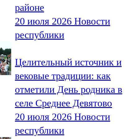
районе
107,8 FM
20 июля 2026
Новости
Теләче
республики
106,1 FM
Түбән Кама
Целительный источник и
102,6 FM
вековые традиции: как
Чирмешән
отметили День родника в
107,7 FM
селе Среднее Девятово
Чистай
20 июля 2026
Новости
103,0 FM
республики
Чүпрәле