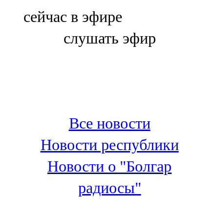
Болгар
сейчас в эфире
106,0 FM
слушать эфир
Бөгелмә
101,7 FM
Буа
100,3 FM
Все новости
Зәй
Новости республики
106,6 FM
Новости о "Болгар
Кадыбаш
радиосы"
105,2 FM