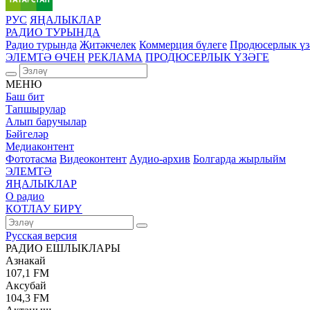
РУС
ЯҢАЛЫКЛАР
РАДИО ТУРЫНДА
Радио турында
Җитәкчелек
Коммерция бүлеге
Продюсерлык үз
ЭЛЕМТӘ ӨЧЕН
РЕКЛАМА
ПРОДЮСЕРЛЫК ҮЗӘГЕ
МЕНЮ
Баш бит
Тапшырулар
Алып баручылар
Бәйгеләр
Медиаконтент
Фототасма
Видеоконтент
Аудио-архив
Болгарда жырлыйм
ЭЛЕМТӘ
ЯҢАЛЫКЛАР
О радио
КОТЛАУ БИРҮ
Русская версия
РАДИО ЕШЛЫКЛАРЫ
Азнакай
107,1 FM
Аксубай
104,3 FM