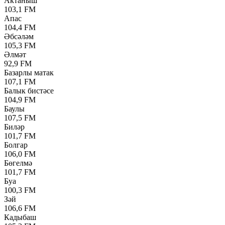
Актаныш
103,1 FM
Апас
104,4 FM
Әбсәләм
105,3 FM
Әлмәт
92,9 FM
Базарлы матак
107,1 FM
Балык бистәсе
104,9 FM
Баулы
107,5 FM
Биләр
101,7 FM
Болгар
106,0 FM
Бөгелмә
101,7 FM
Буа
100,3 FM
Зәй
106,6 FM
Кадыбаш