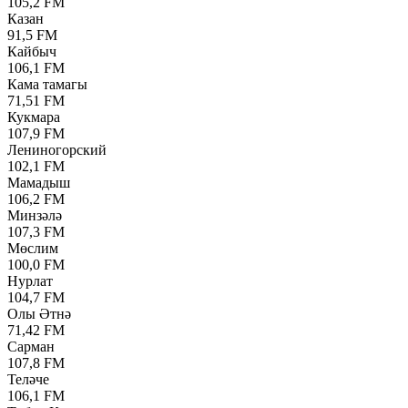
105,2 FM
Казан
91,5 FM
Кайбыч
106,1 FM
Кама тамагы
71,51 FM
Кукмара
107,9 FM
Лениногорский
102,1 FM
Мамадыш
106,2 FM
Минзәлә
107,3 FM
Мөслим
100,0 FM
Нурлат
104,7 FM
Олы Әтнә
71,42 FM
Сарман
107,8 FM
Теләче
106,1 FM