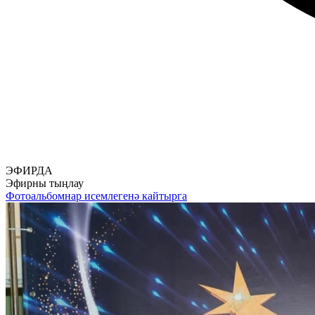
ЭФИРДА
Эфирны тыңлау
Фотоальбомнар исемлегенә кайтырга