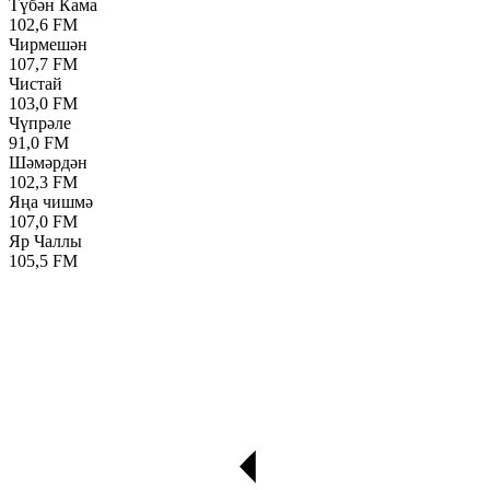
Түбән Кама
102,6 FM
Чирмешән
107,7 FM
Чистай
103,0 FM
Чүпрәле
91,0 FM
Шәмәрдән
102,3 FM
Яңа чишмә
107,0 FM
Яр Чаллы
105,5 FM