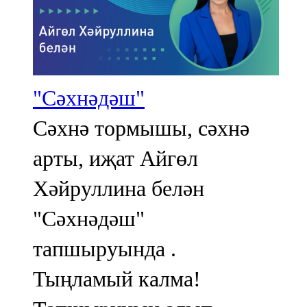
"Сәхнәдәш"
Сәхнә тормышы, сәхнә
арты, иҗат Айгөл
Хәйруллина белән
"Сәхнәдәш"
тапшыруында .
Тыңламый калма!