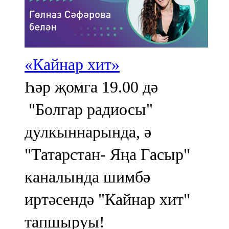
«Кайнар хит»
Һәр җомга 19.00 дә
"Болгар радиосы"
дулкыннарында, ә
"Татарстан- Яңа Гасыр"
каналында шимбә
иртәсендә "Кайнар хит"
тапшыруы!