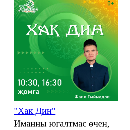
"Хак Дин"
Иманны югалтмас өчен,