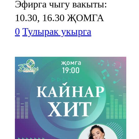
Эфирга чыгу вакыты:
10.30, 16.30 ҖОМГА
0
Тулырак укырга