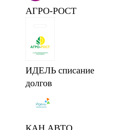
АГРО-РОСТ
ИДЕЛЬ списание
долгов
КАН АВТО