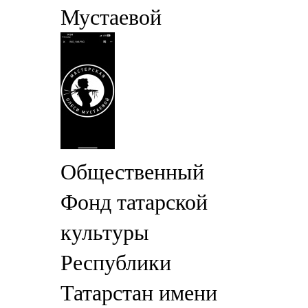
Мустаевой
Общественный
Фонд татарской
культуры
Республики
Татарстан имени