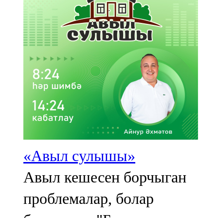
107,8 FM
Теләче
106,1 FM
Түбән Кама
102,6 FM
Чирмешән
107,7 FM
«Авыл сулышы»
Чистай
Авыл кешесен борчыган
103,0 FM
проблемалар, болар
Чүпрәле