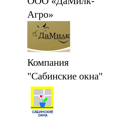
ООО «ДаМилк-
Агро»
Компания
"Сабинские окна"