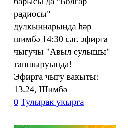
барысы да "Болгар
91,0 FM
радиосы"
Шәмәрдән
дулкыннарында һәр
102,3 FM
шимбә 14:30 сәг. эфирга
Яңа чишмә
чыгучы "Авыл сулышы"
107,0 FM
тапшыруында!
Яр Чаллы
Эфирга чыгу вакыты:
105,5 FM
13.24, Шимбә
0
Тулырак укырга