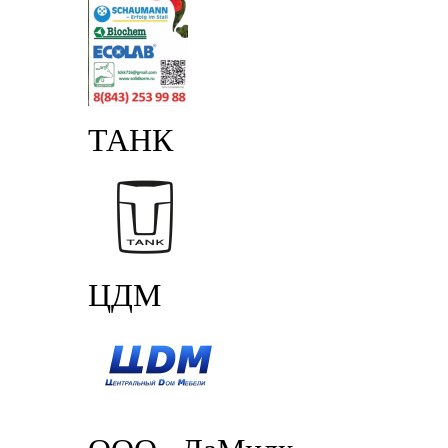
ТАНК
ЦДМ