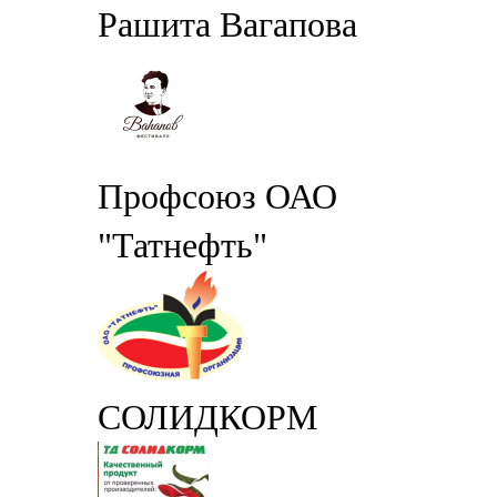
Рашита Вагапова
Профсоюз ОАО
"Татнефть"
СОЛИДКОРМ