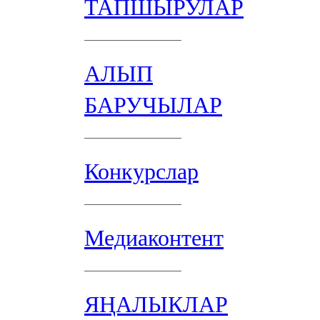
ТАПШЫРУЛАР
АЛЫП
БАРУЧЫЛАР
Конкурслар
Медиаконтент
ЯҢАЛЫКЛАР