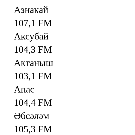
Азнакай
107,1 FM
Аксубай
104,3 FM
Актаныш
103,1 FM
Апас
104,4 FM
Әбсәләм
105,3 FM