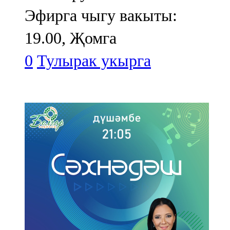
Эфирга чыгу вакыты:
19.00, Җомга
0
Тулырак укырга