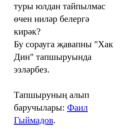
туры юлдан тайпылмас
өчен ниләр белергә
кирәк?
Бу сорауга җавапны "Хак
Дин" тапшыруында
эзләрбез.
Тапшыруның алып
баручылары:
Фаил
Гыймадов
.