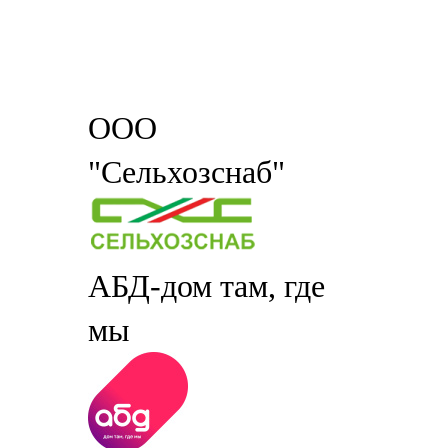
ООО
"Сельхозснаб"
АБД-дом там, где
мы