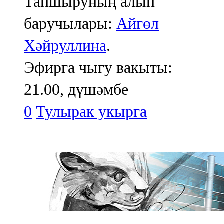
Тапшыруның алып
баручылары:
Айгөл
Хәйруллина
.
Эфирга чыгу вакыты:
21.00, дүшәмбе
0
Тулырак укырга