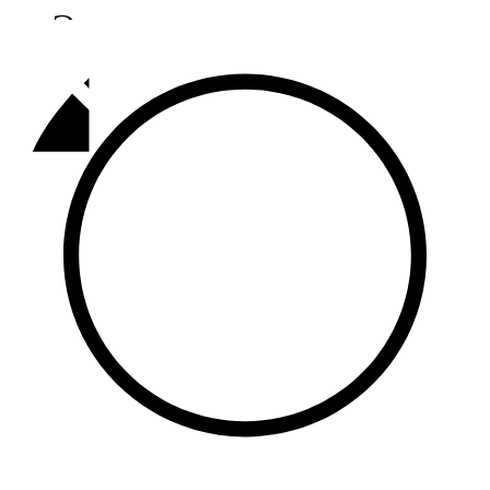
Әлмәт
92,9 FM
Базарлы матак
107,1 FM
Балык бистәсе
104,9 FM
Баулы
107,5 FM
Биләр
101,7 FM