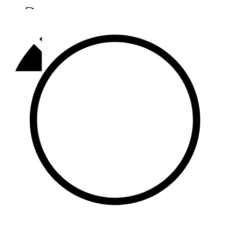
Әлмәт
92,9 FM
Базарлы матак
107,1 FM
Балык бистәсе
104,9 FM
Баулы
107,5 FM
Биләр
101,7 FM