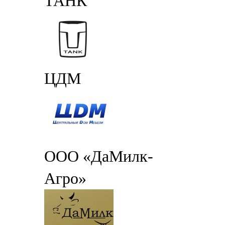
ТАНК
ЦДМ
ООО «ДаМилк-
Агро»