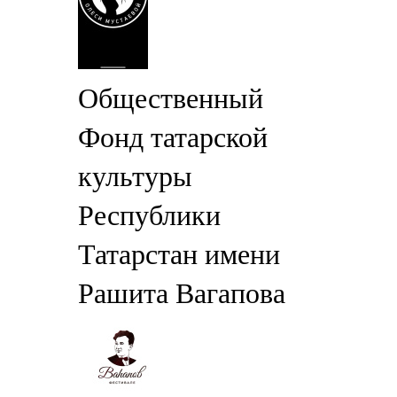
Общественный
Фонд татарской
культуры
Республики
Татарстан имени
Рашита Вагапова