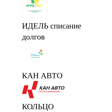
ИДЕЛЬ списание
долгов
КАН АВТО
КОЛЬЦО