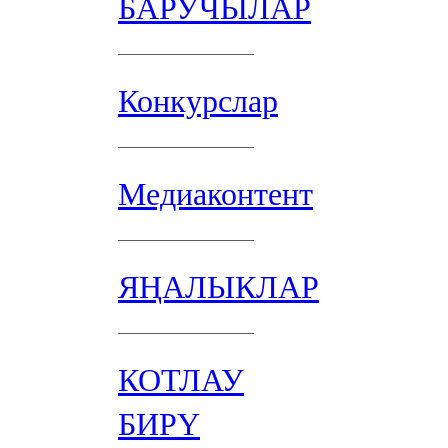
БАРУЧЫЛАР
Конкурслар
Медиаконтент
ЯҢАЛЫКЛАР
КОТЛАУ
БИРҮ