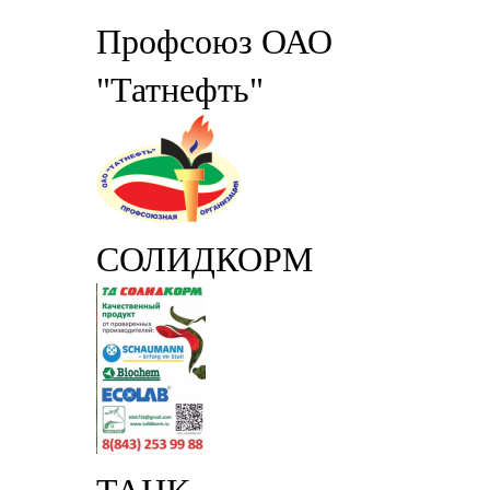
Профсоюз ОАО
"Татнефть"
СОЛИДКОРМ