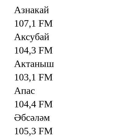
Азнакай
107,1 FM
Аксубай
104,3 FM
Актаныш
103,1 FM
Апас
104,4 FM
Әбсәләм
105,3 FM