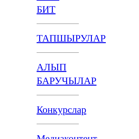
БИТ
ТАПШЫРУЛАР
АЛЫП
БАРУЧЫЛАР
Конкурслар
Медиаконтент