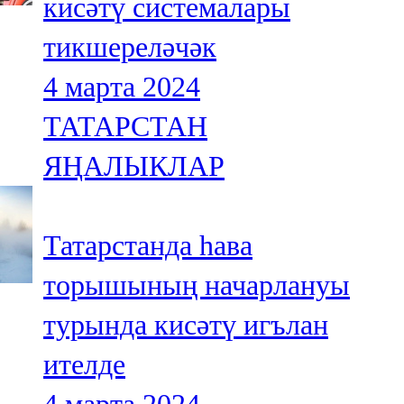
кисәтү системалары
тикшереләчәк
4 марта 2024
ТАТАРСТАН
ЯҢАЛЫКЛАР
Татарстанда һава
торышының начарлануы
турында кисәтү игълан
ителде