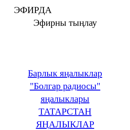
Болгар
ЭФИРДА
106,0 FM
Эфирны тыңлау
Бөгелмә
101,7 FM
Буа
100,3 FM
Барлык яңалыклар
Зәй
"Болгар радиосы"
106,6 FM
яңалыклары
Кадыбаш
ТАТАРСТАН
105,2 FM
ЯҢАЛЫКЛАР