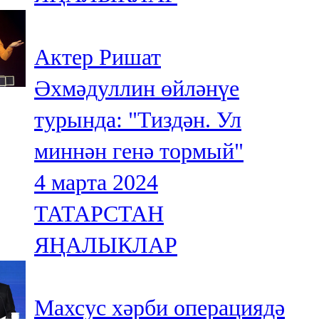
Актер Ришат
Әхмәдуллин өйләнүе
турында: "Тиздән. Ул
миннән генә тормый"
4 марта 2024
ТАТАРСТАН
ЯҢАЛЫКЛАР
Махсус хәрби операциядә