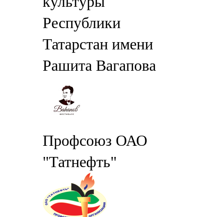
культуры
Республики
Татарстан имени
Рашита Вагапова
Профсоюз ОАО
"Татнефть"