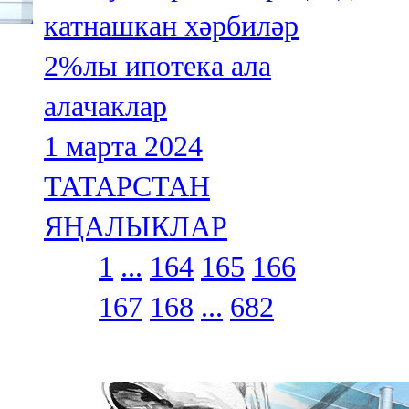
катнашкан хәрбиләр
2%лы ипотека ала
алачаклар
1 марта 2024
ТАТАРСТАН
ЯҢАЛЫКЛАР
1
...
164
165
166
167
168
...
682