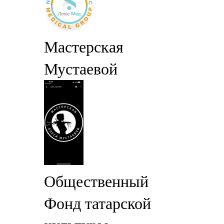
Мастерская
Мустаевой
Общественный
Фонд татарской