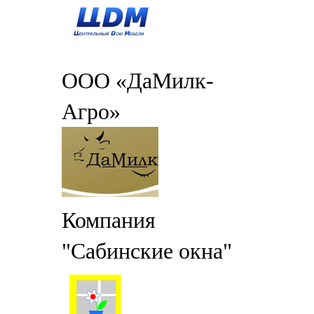
ООО «ДаМилк-
Агро»
Компания
"Сабинские окна"