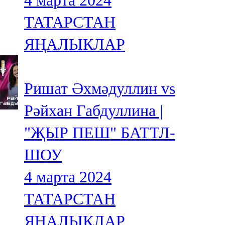
4 марта 2024
ТАТАРСТАН
ЯҢАЛЫКЛАР
Ришат Әхмәдуллин vs
Рәйхан Габдуллина |
"ҖЫР ПЕШ" БАТТЛ-
ШОУ
4 марта 2024
ТАТАРСТАН
ЯҢАЛЫКЛАР