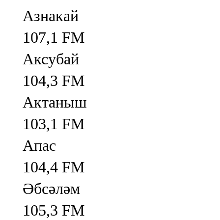
Азнакай
107,1 FM
Аксубай
104,3 FM
Актаныш
103,1 FM
Апас
104,4 FM
Әбсәләм
105,3 FM