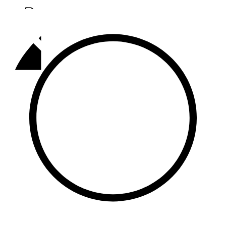
Әлмәт
92,9 FM
Базарлы матак
107,1 FM
Балык бистәсе
104,9 FM
Баулы
107,5 FM
Биләр
101,7 FM