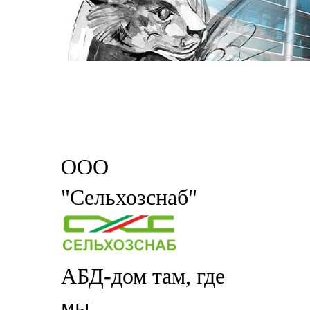
ООО
"Сельхозснаб"
АБД-дом там, где
мы