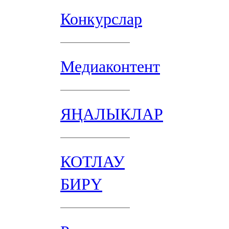
Конкурслар
Медиаконтент
ЯҢАЛЫКЛАР
КОТЛАУ
БИРҮ