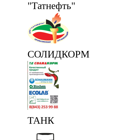
"Татнефть"
СОЛИДКОРМ
ТАНК