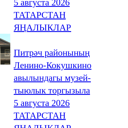
5 августа 2026
ТАТАРСТАН
ЯҢАЛЫКЛАР
Питрәч районының
Ленино-Кокушкино
авылындагы музей-
тыюлык торгызыла
5 августа 2026
ТАТАРСТАН