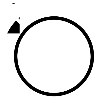
Әлмәт
92,9 FM
Базарлы матак
107,1 FM
Балык бистәсе
104,9 FM
Баулы
107,5 FM
Биләр
101,7 FM