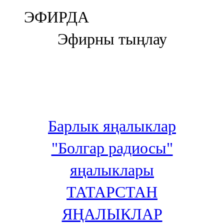
Болгар
ЭФИРДА
106,0 FM
Эфирны тыңлау
Бөгелмә
101,7 FM
Буа
100,3 FM
Барлык яңалыклар
Зәй
"Болгар радиосы"
106,6 FM
яңалыклары
Кадыбаш
ТАТАРСТАН
105,2 FM
ЯҢАЛЫКЛАР