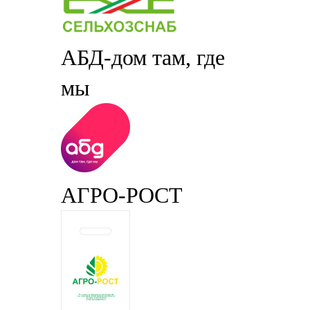
АБД-дом там, где
мы
АГРО-РОСТ