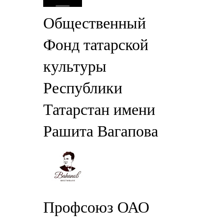
Общественный
Фонд татарской
культуры
Республики
Татарстан имени
Рашита Вагапова
Профсоюз ОАО