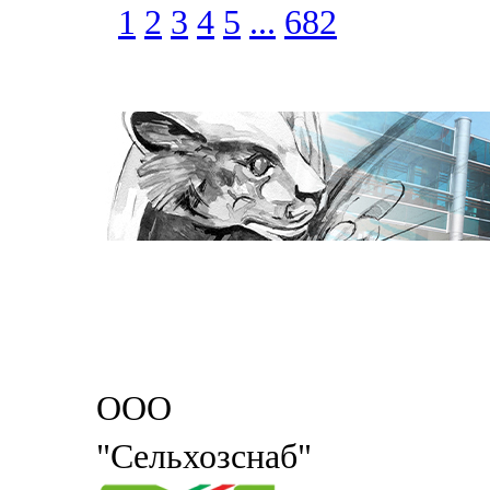
1
2
3
4
5
...
682
ООО
"Сельхозснаб"