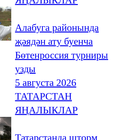
ЯҢАЛЫКЛАР
Алабуга районында
җәядән ату буенча
Бөтенроссия турниры
узды
5 августа 2026
ТАТАРСТАН
ЯҢАЛЫКЛАР
Татарстанда шторм