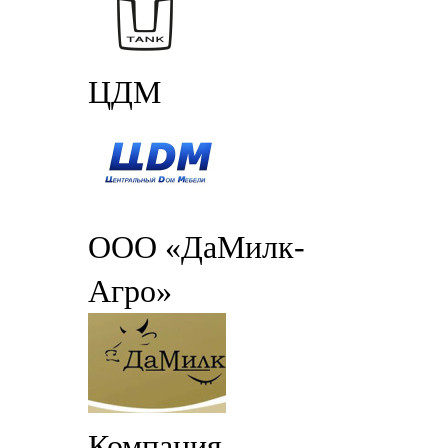
ЦДМ
ООО «ДаМилк-
Агро»
Компания