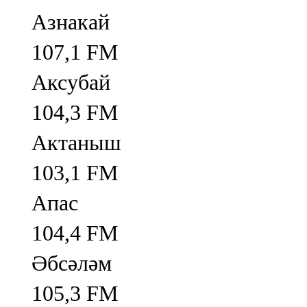
Азнакай
107,1 FM
Аксубай
104,3 FM
Актаныш
103,1 FM
Апас
104,4 FM
Әбсәләм
105,3 FM