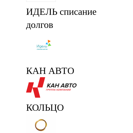
ИДЕЛЬ списание
долгов
КАН АВТО
КОЛЬЦО