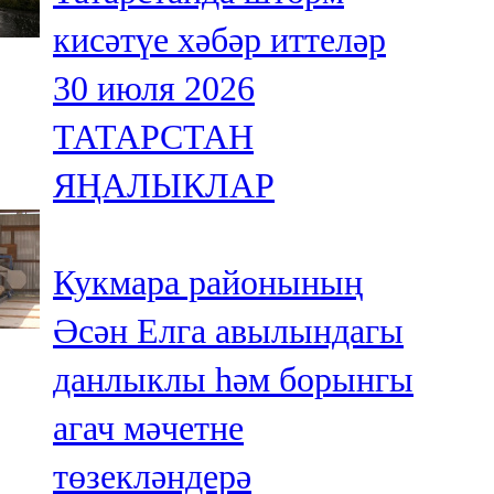
кисәтүе хәбәр иттеләр
30 июля 2026
ТАТАРСТАН
ЯҢАЛЫКЛАР
Кукмара районының
Әсән Елга авылындагы
данлыклы һәм борынгы
агач мәчетне
төзекләндерә