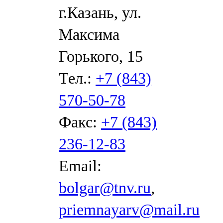
г.Казань, ул.
Максима
Горького, 15
Тел.:
+7 (843)
570-50-78
Факс:
+7 (843)
236-12-83
Email:
bolgar@tnv.ru
,
priemnayarv@mail.ru