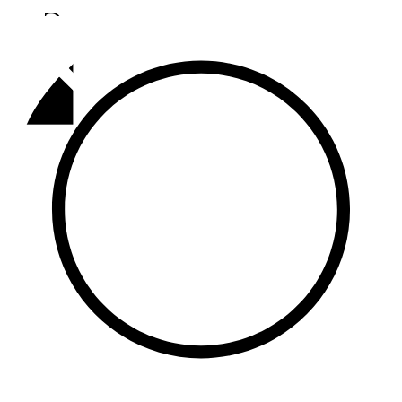
Әлмәт
92,9 FM
Базарлы матак
107,1 FM
Балык бистәсе
104,9 FM
Баулы
107,5 FM
Биләр
101,7 FM