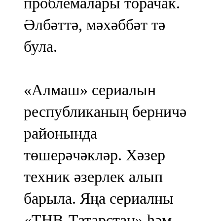
проблемалары торачак.
Әлбәттә, мәхәббәт тә
була.
«Алмаш» сериалын
республиканың берничә
районында
төшерәчәкләр. Хәзер
техник әзерлек алып
барыла. Яңа сериалны
«ТНВ-Татарстан» һәм