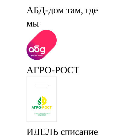
АБД-дом там, где
мы
АГРО-РОСТ
ИДЕЛЬ списание