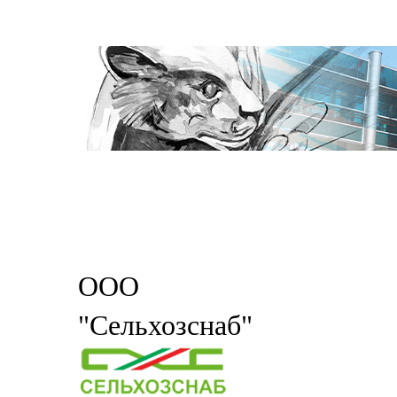
ООО
"Сельхозснаб"