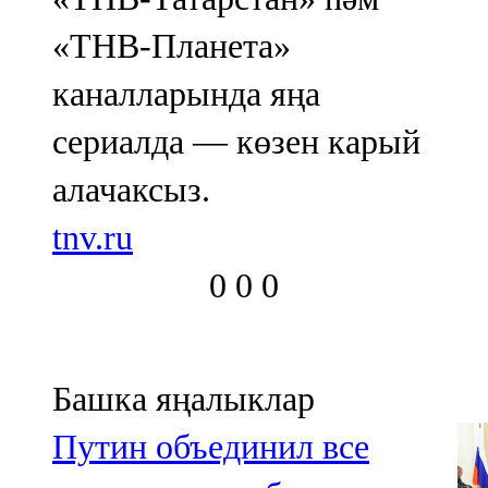
«ТНВ-Планета»
каналларында яңа
сериалда — көзен карый
алачаксыз.
tnv.ru
0
0
0
Башка яңалыклар
Путин объединил все