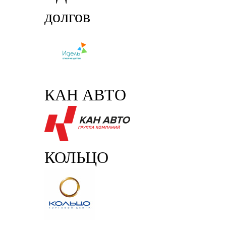
долгов
КАН АВТО
КОЛЬЦО