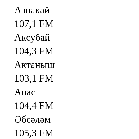
Азнакай
107,1 FM
Аксубай
104,3 FM
Актаныш
103,1 FM
Апас
104,4 FM
Әбсәләм
105,3 FM