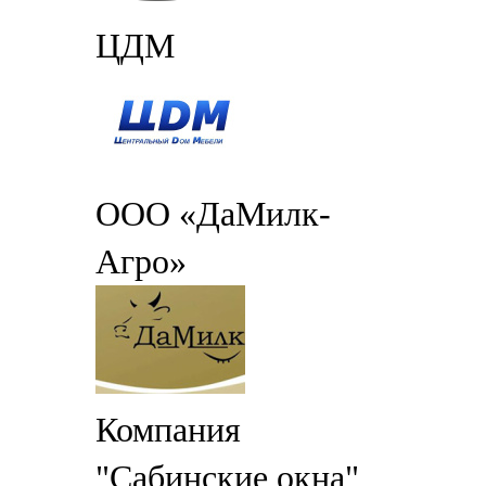
ЦДМ
ООО «ДаМилк-
Агро»
Компания
"Сабинские окна"