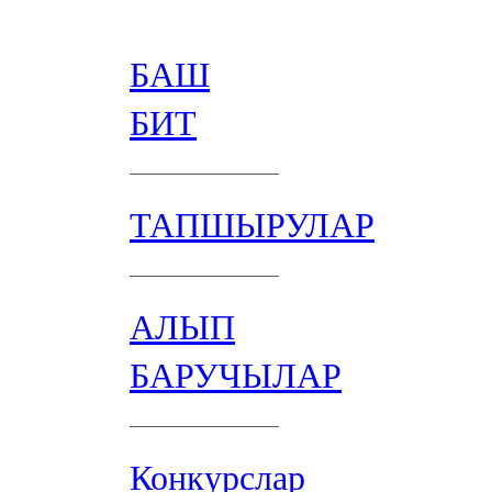
БАШ
БИТ
ТАПШЫРУЛАР
АЛЫП
БАРУЧЫЛАР
Конкурслар