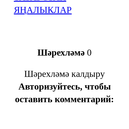
ЯҢАЛЫКЛАР
Шәрехләмә
0
Шәрехләмә калдыру
Авторизуйтесь, чтобы
оставить комментарий: