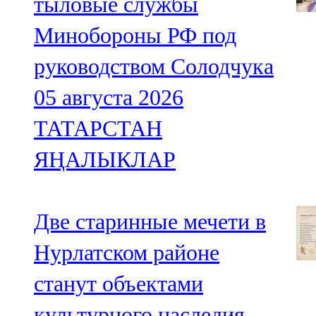
тыловые службы
Минобороны РФ под
руководством Солодчука
05 августа 2026
ТАТАРСТАН
ЯҢАЛЫКЛАР
Две старинные мечети в
Нурлатском районе
станут объектами
культурного наследия