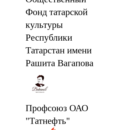
Фонд татарской
культуры
Республики
Татарстан имени
Рашита Вагапова
Профсоюз ОАО
"Татнефть"