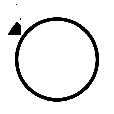
Әлмәт
92,9 FM
Базарлы матак
107,1 FM
Балык бистәсе
104,9 FM
Баулы
107,5 FM
Биләр
101,7 FM