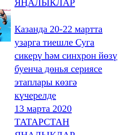
ЯҢАЛЫКЛАР
Казанда 20-22 мартта
узарга тиешле Суга
сикерү һәм синхрон йөзү
буенча дөнья сериясе
этаплары көзгә
күчерелде
13 марта 2020
ТАТАРСТАН