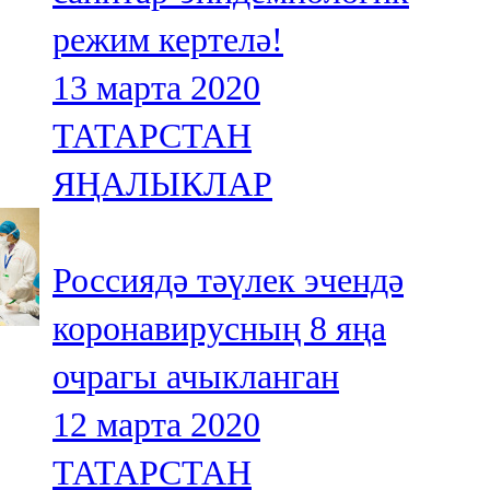
режим кертелә!
13 марта 2020
ТАТАРСТАН
ЯҢАЛЫКЛАР
Россиядә тәүлек эчендә
коронавирусның 8 яңа
очрагы ачыкланган
12 марта 2020
ТАТАРСТАН