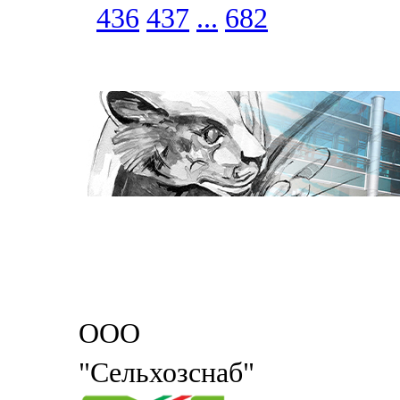
436
437
...
682
ООО
"Сельхозснаб"