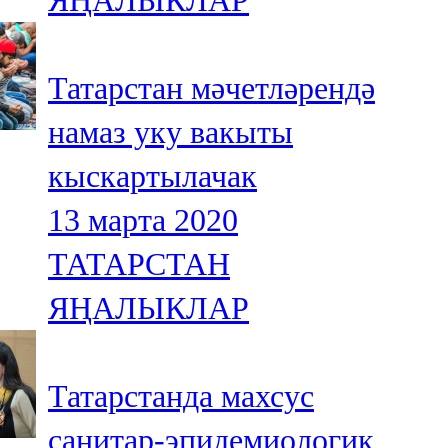
ЯҢАЛЫКЛАР
Татарстан мәчетләрендә
намаз уку вакыты
кыскартылачак
13 марта 2020
ТАТАРСТАН
ЯҢАЛЫКЛАР
Татарстанда махсус
санитар-эпидемиологик