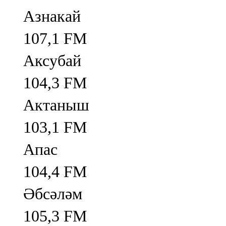
Азнакай
107,1 FM
Аксубай
104,3 FM
Актаныш
103,1 FM
Апас
104,4 FM
Әбсәләм
105,3 FM