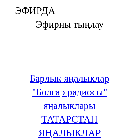
Болгар
ЭФИРДА
106,0 FM
Эфирны тыңлау
Бөгелмә
101,7 FM
Буа
100,3 FM
Барлык яңалыклар
Зәй
"Болгар радиосы"
106,6 FM
яңалыклары
Кадыбаш
ТАТАРСТАН
105,2 FM
ЯҢАЛЫКЛАР