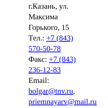
г.Казань, ул.
Максима
Горького, 15
Тел.:
+7 (843)
570-50-78
Факс:
+7 (843)
236-12-83
Email:
bolgar@tnv.ru
,
priemnayarv@mail.ru