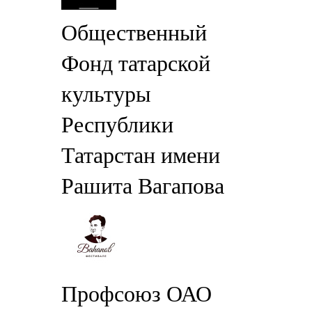
Общественный
Фонд татарской
культуры
Республики
Татарстан имени
Рашита Вагапова
Профсоюз ОАО