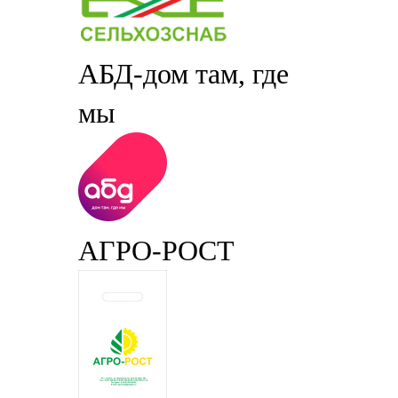
АБД-дом там, где
мы
АГРО-РОСТ