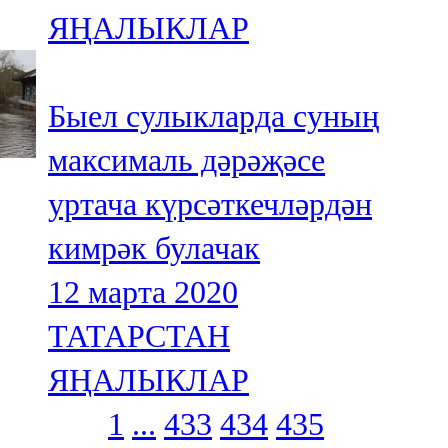
ЯҢАЛЫКЛАР
Быел сулыкларда суның
максималь дәрәҗәсе
уртача күрсәткечләрдән
кимрәк булачак
12 марта 2020
ТАТАРСТАН
ЯҢАЛЫКЛАР
1
...
433
434
435