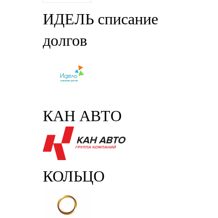
ИДЕЛЬ списание
долгов
КАН АВТО
КОЛЬЦО