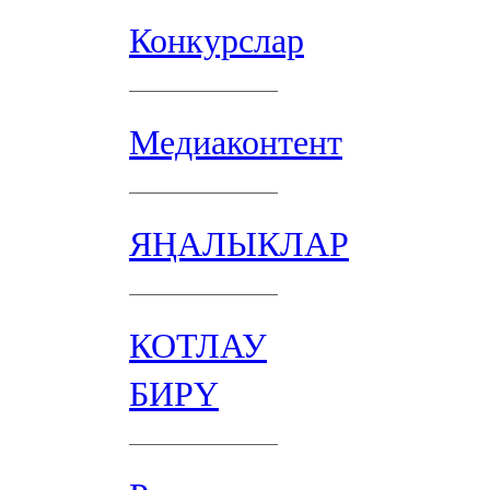
Конкурслар
Медиаконтент
ЯҢАЛЫКЛАР
КОТЛАУ
БИРҮ