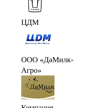
ЦДМ
ООО «ДаМилк-
Агро»
Компания