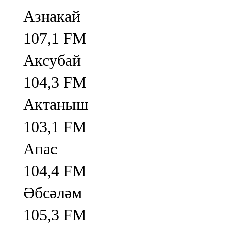
Азнакай
107,1 FM
Аксубай
104,3 FM
Актаныш
103,1 FM
Апас
104,4 FM
Әбсәләм
105,3 FM