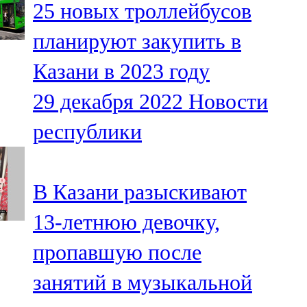
25 новых троллейбусов
91,0 FM
планируют закупить в
Шәмәрдән
Казани в 2023 году
102,3 FM
29 декабря 2022
Новости
Яңа чишмә
республики
107,0 FM
Яр Чаллы
В Казани разыскивают
105,5 FM
13-летнюю девочку,
пропавшую после
занятий в музыкальной