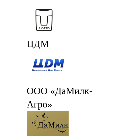
ЦДМ
ООО «ДаМилк-
Агро»