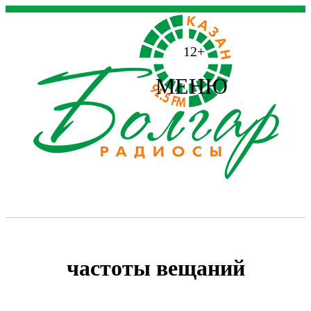
12+
МЕНЮ
частоты вещаний