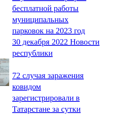
Мамадыш
бесплатной работы
106,2 FM
муниципальных
Минзәлә
парковок на 2023 год
107,3 FM
30 декабря 2022
Новости
Мөслим
республики
100,0 FM
Нурлат
72 случая заражения
104,7 FM
ковидом
Олы Әтнә
зарегистрировали в
71,42 FM
Татарстане за сутки
Сарман