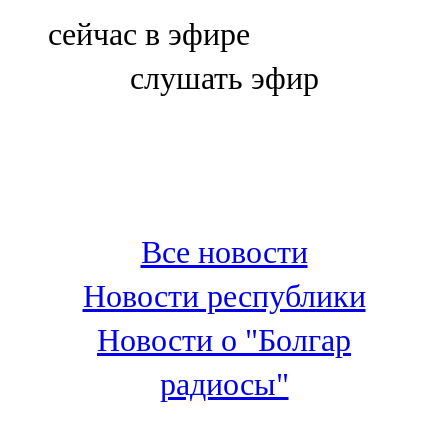
Болгар
сейчас в эфире
106,0 FM
слушать эфир
Бөгелмә
101,7 FM
Буа
100,3 FM
Все новости
Зәй
Новости республики
106,6 FM
Новости о "Болгар
Кадыбаш
радиосы"
105,2 FM