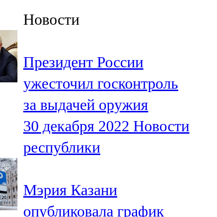
Казан
Новости
91,5 FM
Кайбыч
Президент России
106,1 FM
ужесточил госконтроль
Кама тамагы
за выдачей оружия
71,51 FM
30 декабря 2022
Новости
Кукмара
республики
107,9 FM
Лениногорский
Мэрия Казани
102,1 FM
опубликовала график