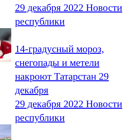
29 декабря 2022
Новости
107,8 FM
республики
Теләче
106,1 FM
14-градусный мороз,
Түбән Кама
снегопады и метели
102,6 FM
накроют Татарстан 29
Чирмешән
декабря
107,7 FM
29 декабря 2022
Новости
Чистай
республики
103,0 FM
Чүпрәле