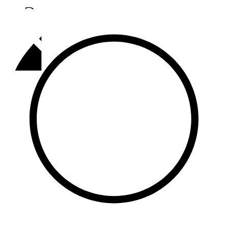
Әлмәт
92,9 FM
Базарлы матак
107,1 FM
Балык бистәсе
104,9 FM
Баулы
107,5 FM
Биләр
101,7 FM