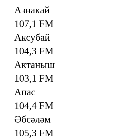
Азнакай
107,1 FM
Аксубай
104,3 FM
Актаныш
103,1 FM
Апас
104,4 FM
Әбсәләм
105,3 FM