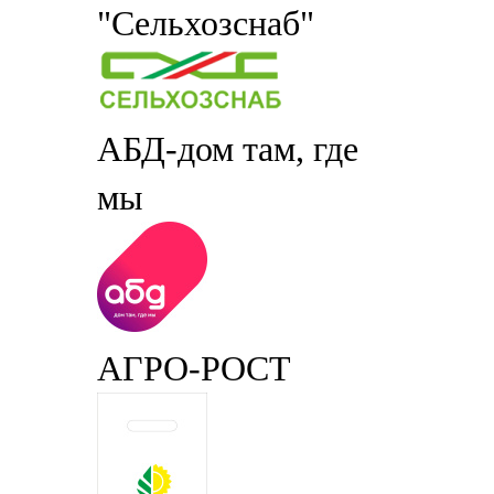
"Сельхозснаб"
АБД-дом там, где
мы
АГРО-РОСТ