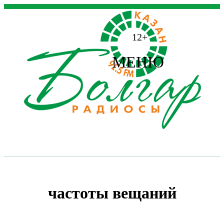
12+
МЕНЮ
частоты вещаний