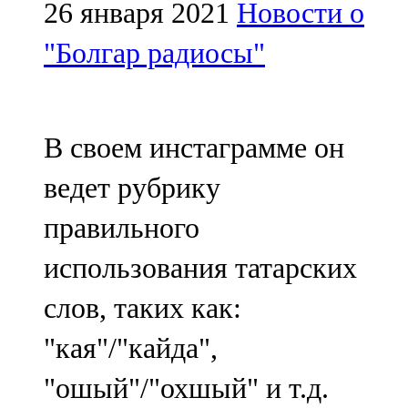
Мамадыш
26 января 2021
Новости о
106,2 FM
"Болгар радиосы"
Минзәлә
107,3 FM
В своем инстаграмме он
Мөслим
ведет рубрику
100,0 FM
правильного
Нурлат
использования татарских
104,7 FM
слов, таких как:
Олы Әтнә
"кая"/"кайда",
71,42 FM
"ошый"/"охшый" и т.д.
Сарман