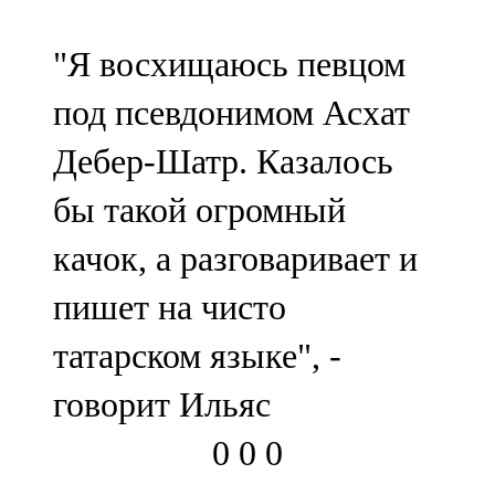
91,0 FM
"Я восхищаюсь певцом
Шәмәрдән
под псевдонимом Асхат
102,3 FM
Дебер-Шатр. Казалось
Яңа чишмә
бы такой огромный
107,0 FM
качок, а разговаривает и
Яр Чаллы
пишет на чисто
105,5 FM
татарском языке", -
говорит Ильяс
0
0
0