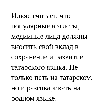
107,8 FM
Ильяс считает, что
Теләче
популярные артисты,
106,1 FM
медийные лица должны
Түбән Кама
вносить свой вклад в
102,6 FM
сохранение и развитие
Чирмешән
татарского языка. Не
107,7 FM
только петь на татарском,
Чистай
но и разговаривать на
103,0 FM
родном языке.
Чүпрәле