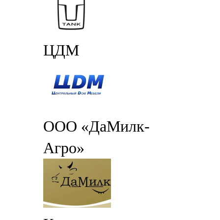
ЦДМ
ООО «ДаМилк-
Агро»