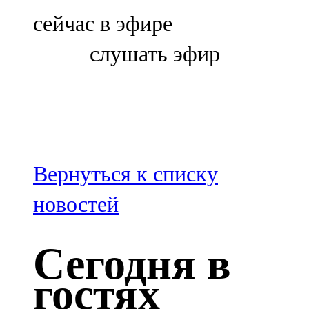
Болгар
сейчас в эфире
106,0 FM
слушать эфир
Бөгелмә
101,7 FM
Буа
100,3 FM
Вернуться к списку
Зәй
новостей
106,6 FM
Сегодня в
Кадыбаш
гостях
105,2 FM