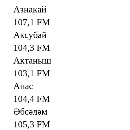
Азнакай
107,1 FM
Аксубай
104,3 FM
Актаныш
103,1 FM
Апас
104,4 FM
Әбсәләм
105,3 FM