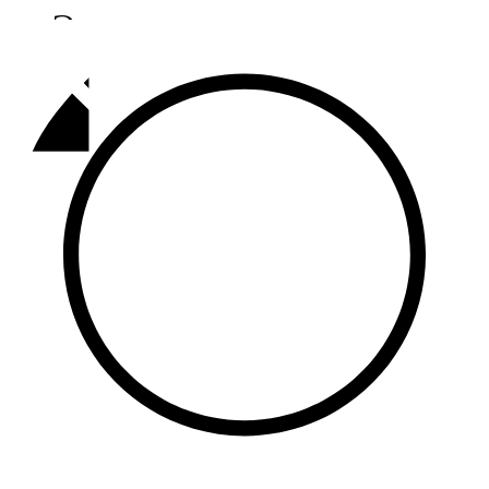
Әлмәт
92,9 FM
Базарлы матак
107,1 FM
Балык бистәсе
104,9 FM
Баулы
107,5 FM
Биләр
101,7 FM