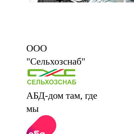
ООО
"Сельхозснаб"
АБД-дом там, где
мы