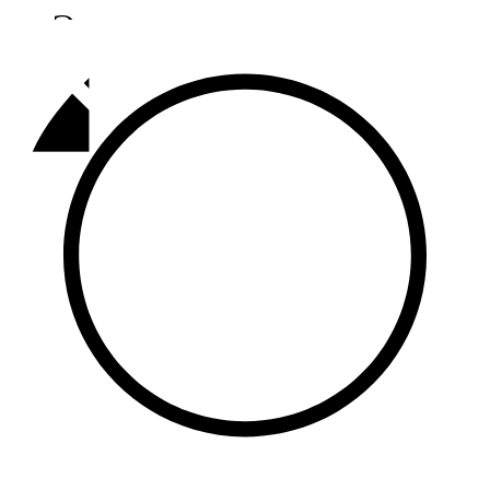
Әлмәт
92,9 FM
Базарлы матак
107,1 FM
Балык бистәсе
104,9 FM
Баулы
107,5 FM
Биләр
101,7 FM