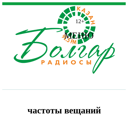
12+
МЕНЮ
частоты вещаний