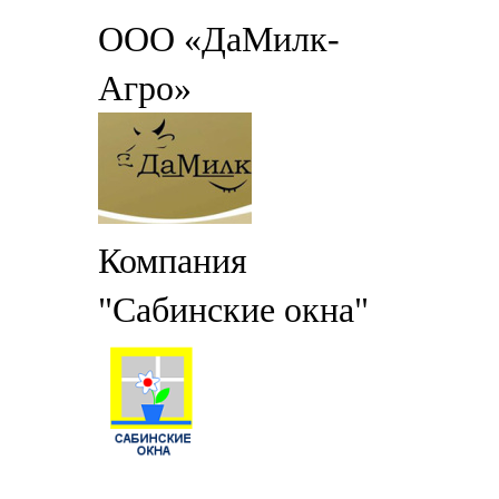
ООО «ДаМилк-
Агро»
Компания
"Сабинские окна"