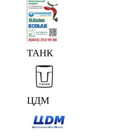
ТАНК
ЦДМ