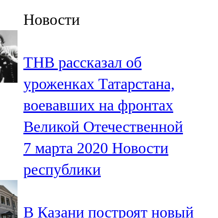
Казан
Новости
91,5 FM
Кайбыч
ТНВ рассказал об
106,1 FM
уроженках Татарстана,
Кама тамагы
воевавших на фронтах
71,51 FM
Великой Отечественной
Кукмара
7 марта 2020
Новости
107,9 FM
республики
Лениногорский
102,1 FM
В Казани построят новый