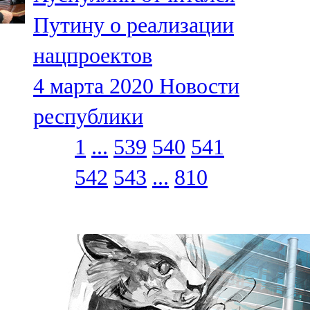
Путину о реализации
нацпроектов
4 марта 2020
Новости
республики
1
...
539
540
541
542
543
...
810