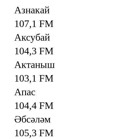
Азнакай
107,1 FM
Аксубай
104,3 FM
Актаныш
103,1 FM
Апас
104,4 FM
Әбсәләм
105,3 FM