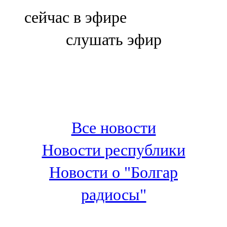
Болгар
сейчас в эфире
106,0 FM
слушать эфир
Бөгелмә
101,7 FM
Буа
100,3 FM
Все новости
Зәй
Новости республики
106,6 FM
Новости о "Болгар
Кадыбаш
радиосы"
105,2 FM