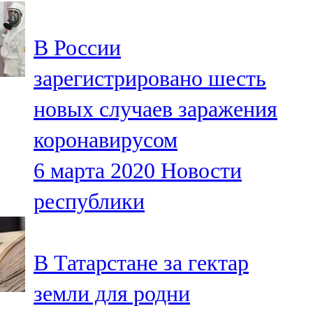
107,8 FM
В России
Теләче
зарегистрировано шесть
106,1 FM
новых случаев заражения
Түбән Кама
коронавирусом
102,6 FM
6 марта 2020
Новости
Чирмешән
республики
107,7 FM
Чистай
В Татарстане за гектар
103,0 FM
земли для родни
Чүпрәле