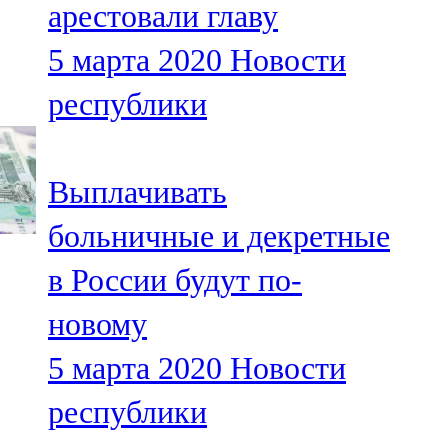
арестовали главу
91,0 FM
5 марта 2020
Новости
Шәмәрдән
республики
102,3 FM
Яңа чишмә
Выплачивать
107,0 FM
больничные и декретные
Яр Чаллы
в России будут по-
105,5 FM
новому
5 марта 2020
Новости
республики