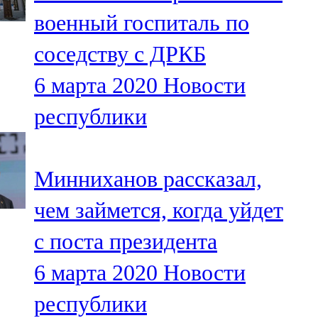
Мамадыш
военный госпиталь по
106,2 FM
соседству с ДРКБ
Минзәлә
6 марта 2020
Новости
107,3 FM
республики
Мөслим
100,0 FM
Минниханов рассказал,
Нурлат
чем займется, когда уйдет
104,7 FM
с поста президента
Олы Әтнә
6 марта 2020
Новости
71,42 FM
республики
Сарман