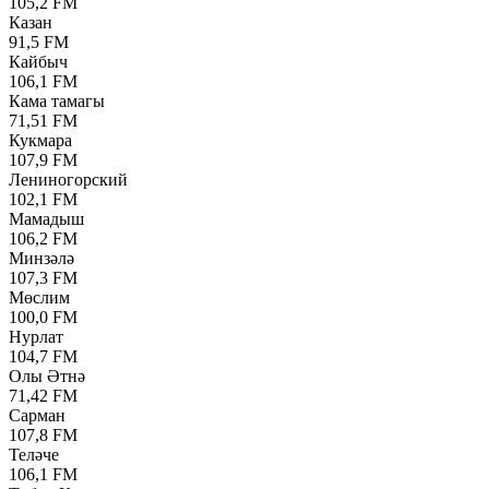
105,2 FM
Казан
91,5 FM
Кайбыч
106,1 FM
Кама тамагы
71,51 FM
Кукмара
107,9 FM
Лениногорский
102,1 FM
Мамадыш
106,2 FM
Минзәлә
107,3 FM
Мөслим
100,0 FM
Нурлат
104,7 FM
Олы Әтнә
71,42 FM
Сарман
107,8 FM
Теләче
106,1 FM