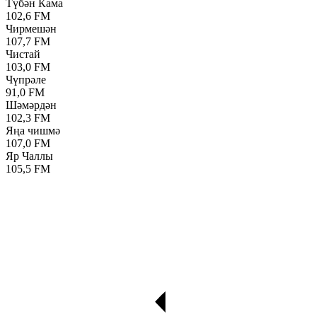
Түбән Кама
102,6 FM
Чирмешән
107,7 FM
Чистай
103,0 FM
Чүпрәле
91,0 FM
Шәмәрдән
102,3 FM
Яңа чишмә
107,0 FM
Яр Чаллы
105,5 FM