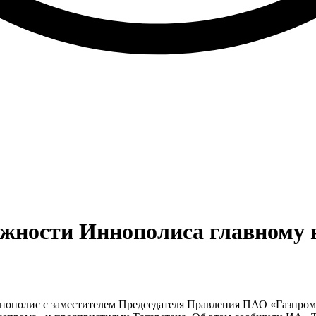
жности Иннополиса главному 
нополис с заместителем Председателя Правления ПАО «Газпром