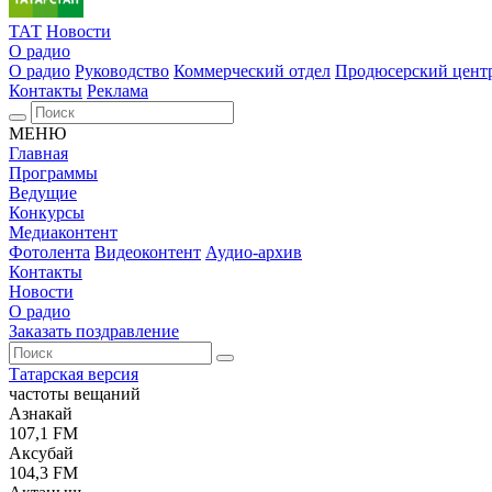
ТАТ
Новости
О радио
О радио
Руководство
Коммерческий отдел
Продюсерский цент
Контакты
Реклама
МЕНЮ
Главная
Программы
Ведущие
Конкурсы
Медиаконтент
Фотолента
Видеоконтент
Аудио-архив
Контакты
Новости
О радио
Заказать поздравление
Татарская версия
частоты вещаний
Азнакай
107,1 FM
Аксубай
104,3 FM