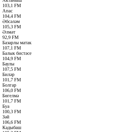
Актаныш
103,1 FM
Апас
104,4 FM
Әбсәләм
105,3 FM
Әлмәт
92,9 FM
Базарлы матак
107,1 FM
Балык бистәсе
104,9 FM
Баулы
107,5 FM
Биләр
101,7 FM
Болгар
106,0 FM
Бөгелмә
101,7 FM
Буа
100,3 FM
Зәй
106,6 FM
Кадыбаш