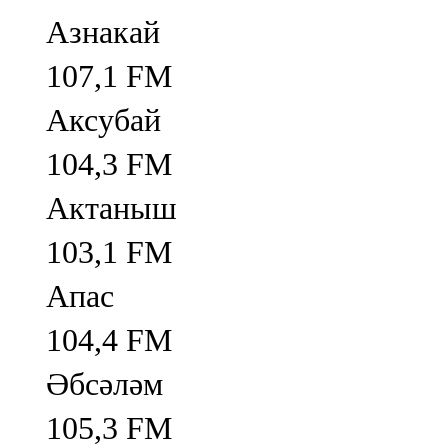
Азнакай
107,1 FM
Аксубай
104,3 FM
Актаныш
103,1 FM
Апас
104,4 FM
Әбсәләм
105,3 FM