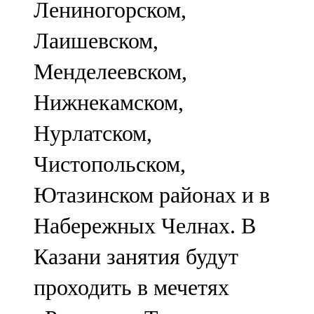
Лениногорском,
91,0 FM
Лаишевском,
Шәмәрдән
Менделеевском,
102,3 FM
Нижнекамском,
Яңа чишмә
Нурлатском,
107,0 FM
Чистопольском,
Яр Чаллы
Ютазинском районах и в
105,5 FM
Набережных Челнах. В
Казани занятия будут
проходить в мечетях