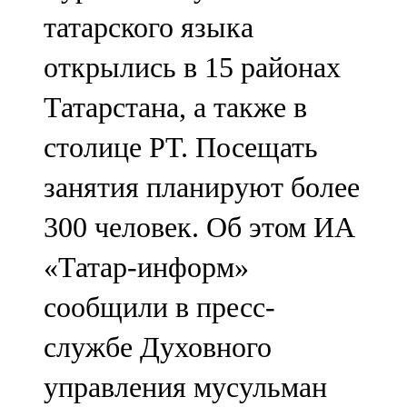
Мамадыш
татарского языка
106,2 FM
открылись в 15 районах
Минзәлә
Татарстана, а также в
107,3 FM
столице РТ. Посещать
Мөслим
занятия планируют более
100,0 FM
300 человек. Об этом ИА
Нурлат
«Татар-информ»
104,7 FM
сообщили в пресс-
Олы Әтнә
службе Духовного
71,42 FM
управления мусульман
Сарман