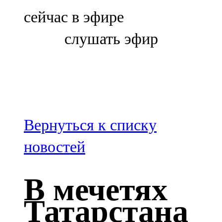
Болгар
сейчас в эфире
106,0 FM
слушать эфир
Бөгелмә
101,7 FM
Буа
100,3 FM
Вернуться к списку
Зәй
новостей
106,6 FM
В мечетях
Кадыбаш
Татарстана
105,2 FM