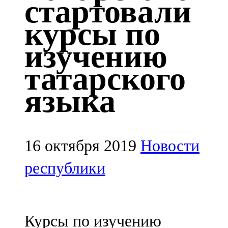
стартовали
Казан
курсы по
91,5 FM
изучению
Кайбыч
татарского
106,1 FM
языка
Кама тамагы
71,51 FM
Кукмара
16 октября 2019
Новости
107,9 FM
республики
Лениногорский
102,1 FM
Курсы по изучению