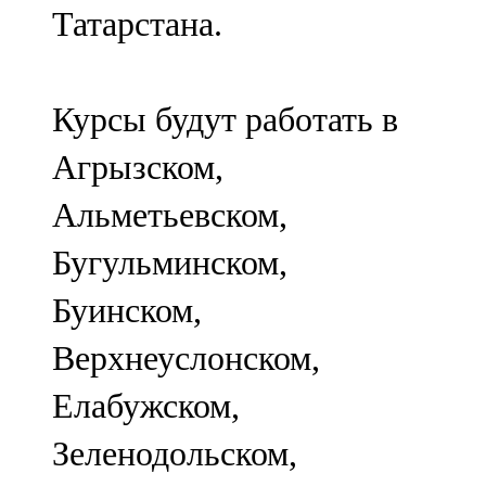
Татарстана.
107,8 FM
Теләче
Курсы будут работать в
106,1 FM
Агрызском,
Түбән Кама
Альметьевском,
102,6 FM
Бугульминском,
Чирмешән
Буинском,
107,7 FM
Верхнеуслонском,
Чистай
Елабужском,
103,0 FM
Зеленодольском,
Чүпрәле