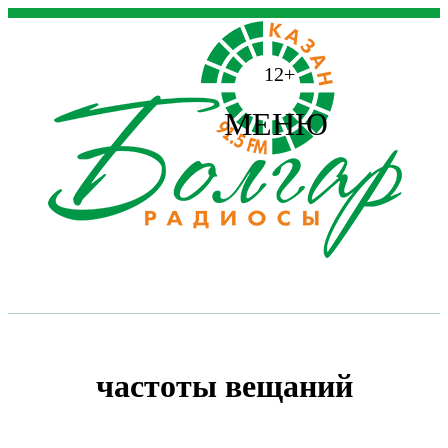
12+
МЕНЮ
частоты вещаний