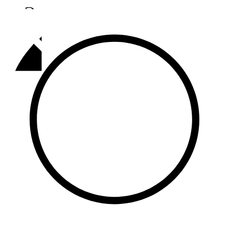
Әлмәт
92,9 FM
Базарлы матак
107,1 FM
Балык бистәсе
104,9 FM
Баулы
107,5 FM
Биләр
101,7 FM