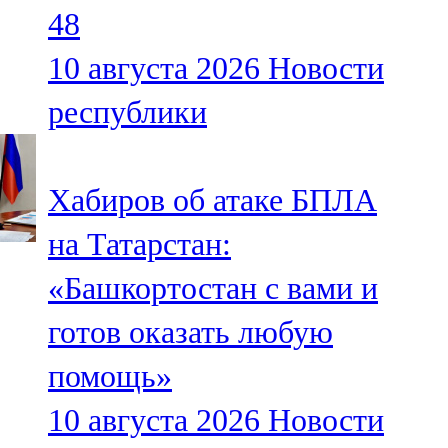
48
107,8 FM
10 августа 2026
Новости
Теләче
республики
106,1 FM
Түбән Кама
Хабиров об атаке БПЛА
102,6 FM
на Татарстан:
Чирмешән
«Башкортостан с вами и
107,7 FM
готов оказать любую
Чистай
помощь»
103,0 FM
10 августа 2026
Новости
Чүпрәле