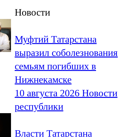
Казан
Новости
91,5 FM
Кайбыч
Муфтий Татарстана
106,1 FM
выразил соболезнования
Кама тамагы
семьям погибших в
71,51 FM
Нижнекамске
Кукмара
10 августа 2026
Новости
107,9 FM
республики
Лениногорский
102,1 FM
Власти Татарстана