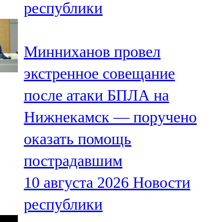
республики
91,0 FM
Шәмәрдән
Минниханов провел
102,3 FM
экстренное совещание
Яңа чишмә
после атаки БПЛА на
107,0 FM
Нижнекамск — поручено
Яр Чаллы
оказать помощь
105,5 FM
пострадавшим
10 августа 2026
Новости
республики