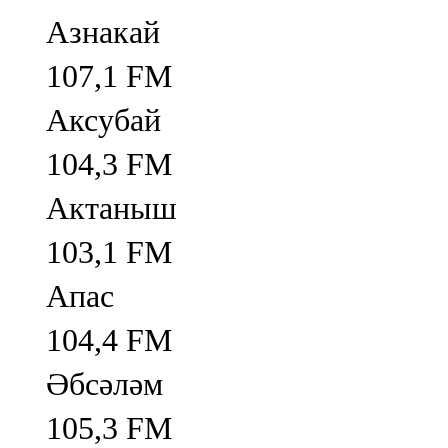
Азнакай
107,1 FM
Аксубай
104,3 FM
Актаныш
103,1 FM
Апас
104,4 FM
Әбсәләм
105,3 FM