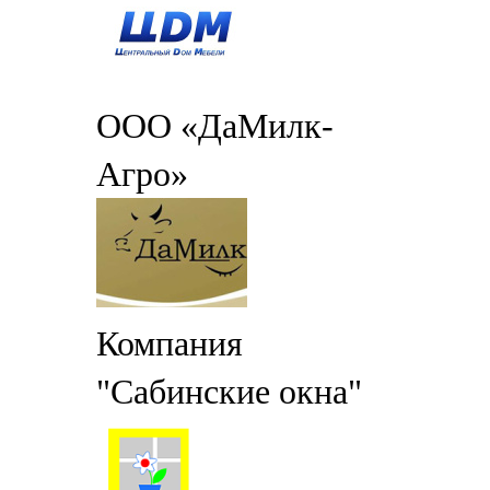
ООО «ДаМилк-
Агро»
Компания
"Сабинские окна"