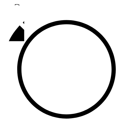
Әлмәт
92,9 FM
Базарлы матак
107,1 FM
Балык бистәсе
104,9 FM
Баулы
107,5 FM
Биләр
101,7 FM