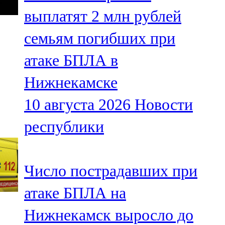
Мамадыш
выплатят 2 млн рублей
106,2 FM
семьям погибших при
Минзәлә
атаке БПЛА в
107,3 FM
Нижнекамске
Мөслим
10 августа 2026
Новости
100,0 FM
республики
Нурлат
104,7 FM
Число пострадавших при
Олы Әтнә
атаке БПЛА на
71,42 FM
Нижнекамск выросло до
Сарман