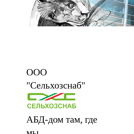
ООО
"Сельхозснаб"
АБД-дом там, где
мы