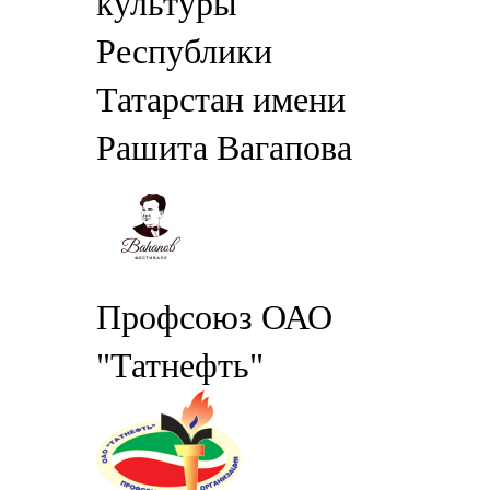
культуры
Республики
Татарстан имени
Рашита Вагапова
Профсоюз ОАО
"Татнефть"