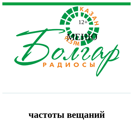
12+
МЕНЮ
частоты вещаний