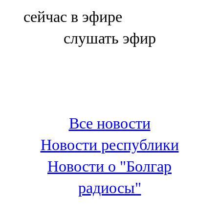
Болгар
сейчас в эфире
106,0 FM
слушать эфир
Бөгелмә
101,7 FM
Буа
100,3 FM
Все новости
Зәй
Новости республики
106,6 FM
Новости о "Болгар
Кадыбаш
радиосы"
105,2 FM