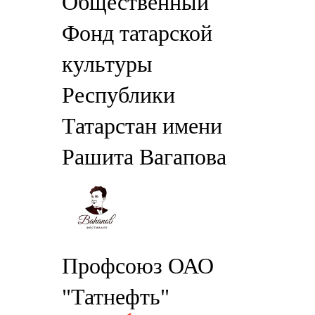
Общественный
Фонд татарской
культуры
Республики
Татарстан имени
Рашита Вагапова
Профсоюз ОАО
"Татнефть"