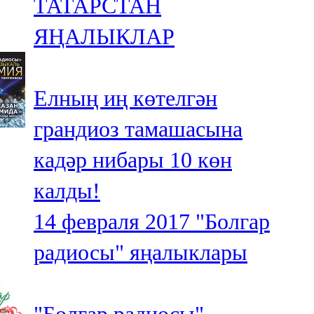
ТАТАРСТАН
ЯҢАЛЫКЛАР
Елның иң көтелгән
грандиоз тамашасына
кадәр нибары 10 көн
калды!
14 февраля 2017
"Болгар
радиосы" яңалыклары