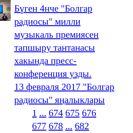
Бүген 4нче "Болгар
радиосы" милли
музыкаль премиясен
тапшыру тантанасы
хакында пресс-
конференция узды.
13 февраля 2017
"Болгар
радиосы" яңалыклары
1
...
674
675
676
677
678
...
682