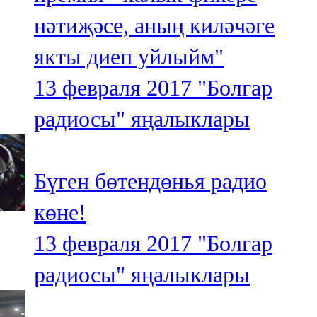
нәтиҗәсе, аның киләчәге
якты диеп уйлыйм"
13 февраля 2017
"Болгар
радиосы" яңалыклары
Бүген бөтендөнья радио
көне!
13 февраля 2017
"Болгар
радиосы" яңалыклары