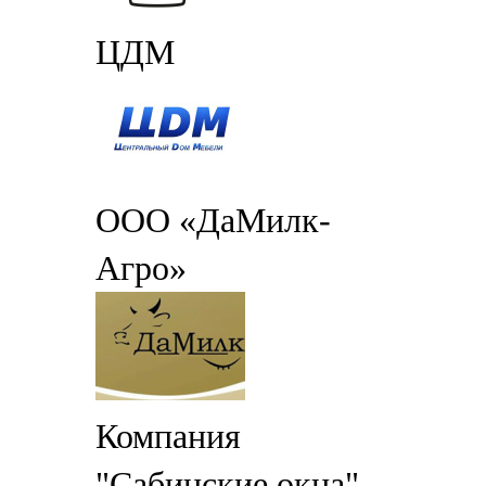
ЦДМ
ООО «ДаМилк-
Агро»
Компания
"Сабинские окна"