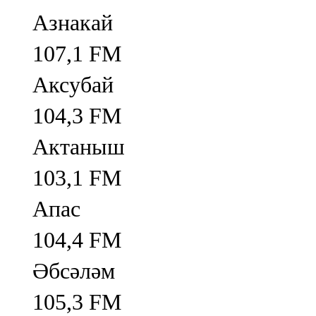
Азнакай
107,1 FM
Аксубай
104,3 FM
Актаныш
103,1 FM
Апас
104,4 FM
Әбсәләм
105,3 FM