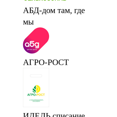
АБД-дом там, где
мы
АГРО-РОСТ
ИДЕЛЬ списание