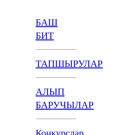
БАШ
БИТ
ТАПШЫРУЛАР
АЛЫП
БАРУЧЫЛАР
Конкурслар