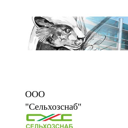
ООО
"Сельхозснаб"