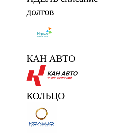
долгов
КАН АВТО
КОЛЬЦО