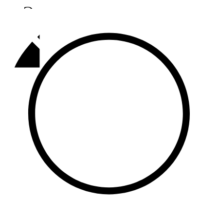
Әлмәт
92,9 FM
Базарлы матак
107,1 FM
Балык бистәсе
104,9 FM
Баулы
107,5 FM
Биләр
101,7 FM