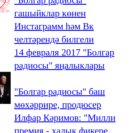
"Болгар радиосы"
гашыйклар көнен
Инстаграмм һәм Вк
челтәрендә билгели
14 февраля 2017
"Болгар
радиосы" яңалыклары
"Болгар радиосы" баш
мөхәррире, продюсер
Илфар Кәримов: "Милли
премия - халык фикере