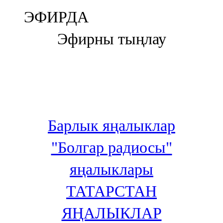
Болгар
ЭФИРДА
106,0 FM
Эфирны тыңлау
Бөгелмә
101,7 FM
Буа
100,3 FM
Барлык яңалыклар
Зәй
"Болгар радиосы"
106,6 FM
яңалыклары
Кадыбаш
ТАТАРСТАН
105,2 FM
ЯҢАЛЫКЛАР