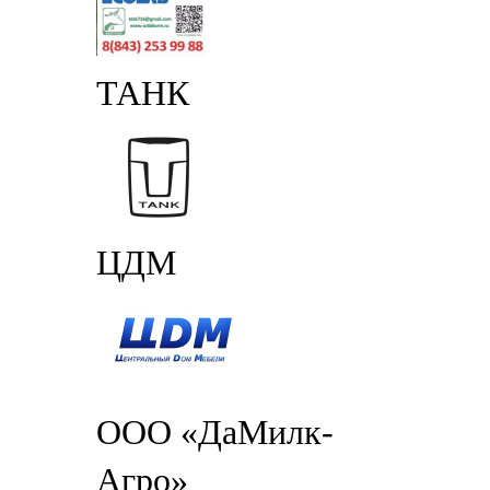
ТАНК
ЦДМ
ООО «ДаМилк-
Агро»