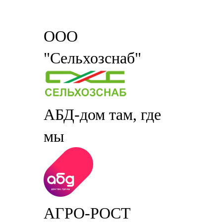
ООО
"Сельхозснаб"
АБД-дом там, где
мы
АГРО-РОСТ