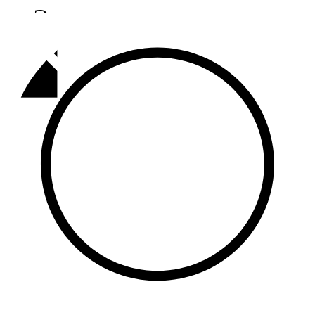
Әлмәт
92,9 FM
Базарлы матак
107,1 FM
Балык бистәсе
104,9 FM
Баулы
107,5 FM
Биләр
101,7 FM