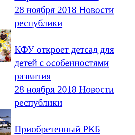
Мамадыш
28 ноября 2018
Новости
106,2 FM
республики
Минзәлә
107,3 FM
КФУ откроет детсад для
Мөслим
детей с особенностями
100,0 FM
развития
Нурлат
28 ноября 2018
Новости
104,7 FM
республики
Олы Әтнә
71,42 FM
Приобретенный РКБ
Сарман