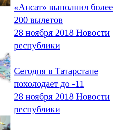
«Ансат» выполнил более
107,8 FM
200 вылетов
Теләче
28 ноября 2018
Новости
106,1 FM
республики
Түбән Кама
102,6 FM
Сегодня в Татарстане
Чирмешән
похолодает до -11
107,7 FM
28 ноября 2018
Новости
Чистай
республики
103,0 FM
Чүпрәле