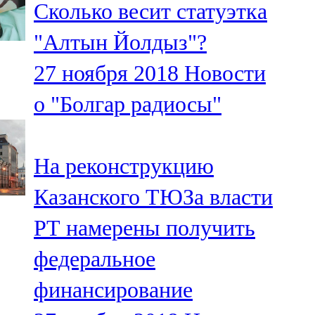
Сколько весит статуэтка
91,0 FM
"Алтын Йолдыз"?
Шәмәрдән
27 ноября 2018
Новости
102,3 FM
о "Болгар радиосы"
Яңа чишмә
107,0 FM
На реконструкцию
Яр Чаллы
Казанского ТЮЗа власти
105,5 FM
РТ намерены получить
федеральное
финансирование