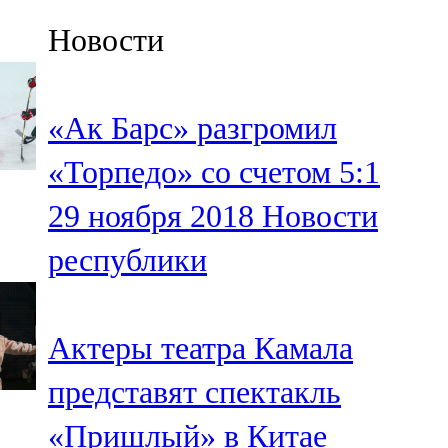
Казан
Новости
91,5 FM
Кайбыч
«Ак Барс» разгромил
106,1 FM
«Торпедо» со счетом 5:1
Кама тамагы
29 ноября 2018
Новости
71,51 FM
республики
Кукмара
107,9 FM
Актеры театра Камала
Лениногорский
представят спектакль
102,1 FM
«Пришлый» в Китае