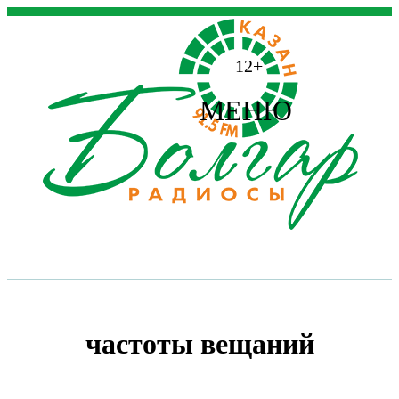
12+
МЕНЮ
частоты вещаний