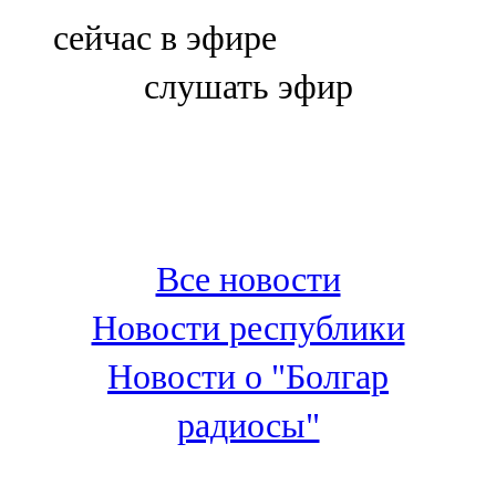
Болгар
сейчас в эфире
106,0 FM
слушать эфир
Бөгелмә
101,7 FM
Буа
100,3 FM
Все новости
Зәй
Новости республики
106,6 FM
Новости о "Болгар
Кадыбаш
радиосы"
105,2 FM