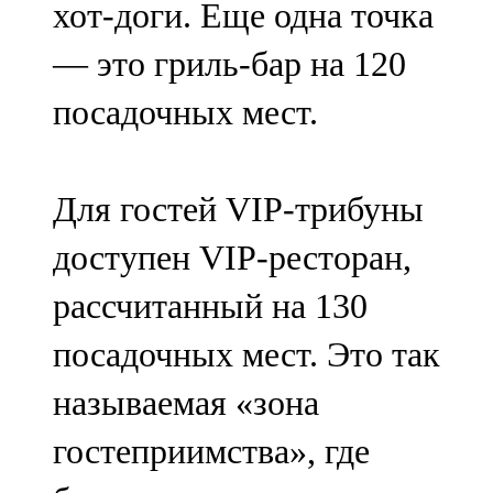
хот-доги. Еще одна точка
91,0 FM
— это гриль-бар на 120
Шәмәрдән
посадочных мест.
102,3 FM
Яңа чишмә
Для гостей VIP-трибуны
107,0 FM
доступен VIP-ресторан,
Яр Чаллы
рассчитанный на 130
105,5 FM
посадочных мест. Это так
называемая «зона
гостеприимства», где