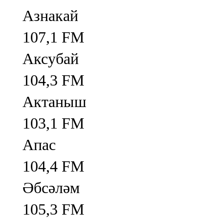
Азнакай
107,1 FM
Аксубай
104,3 FM
Актаныш
103,1 FM
Апас
104,4 FM
Әбсәләм
105,3 FM