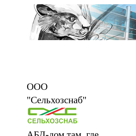
ООО
"Сельхозснаб"
АБД-дом там, где