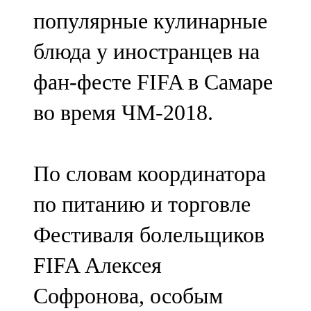
Мамадыш
популярные кулинарные
106,2 FM
блюда у иностранцев на
Минзәлә
фан-фесте FIFA в Самаре
107,3 FM
во время ЧМ-2018.
Мөслим
100,0 FM
По словам координатора
Нурлат
по питанию и торговле
104,7 FM
Фестиваля болельщиков
Олы Әтнә
FIFA Алексея
71,42 FM
Софронова, особым
Сарман