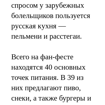
спросом у зарубежных
107,8 FM
болельщиков пользуется
Теләче
русская кухня —
106,1 FM
пельмени и расстегаи.
Түбән Кама
102,6 FM
Всего на фан-фесте
Чирмешән
находятся 40 основных
107,7 FM
точек питания. В 39 из
Чистай
них предлагают пиво,
103,0 FM
снеки, а также бургеры и
Чүпрәле