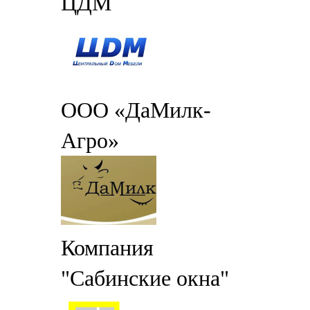
ЦДМ
ООО «ДаМилк-
Агро»
Компания
"Сабинские окна"