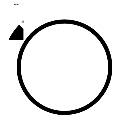
Әлмәт
92,9 FM
Базарлы матак
107,1 FM
Балык бистәсе
104,9 FM
Баулы
107,5 FM
Биләр
101,7 FM