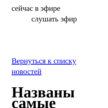
Болгар
сейчас в эфире
106,0 FM
слушать эфир
Бөгелмә
101,7 FM
Буа
100,3 FM
Вернуться к списку
Зәй
новостей
106,6 FM
Названы
Кадыбаш
самые
105,2 FM