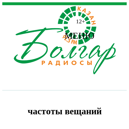
12+
МЕНЮ
частоты вещаний