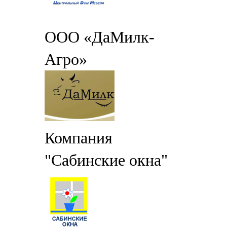
ООО «ДаМилк-
Агро»
Компания
"Сабинские окна"