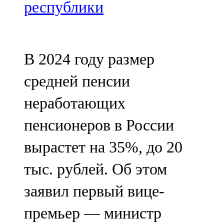
Мамадыш
республики
106,2 FM
Минзәлә
В 2024 году размер
107,3 FM
средней пенсии
Мөслим
неработающих
100,0 FM
пенсионеров в России
Нурлат
вырастет на 35%, до 20
104,7 FM
тыс. рублей. Об этом
Олы Әтнә
заявил первый вице-
71,42 FM
премьер — министр
Сарман