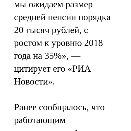
мы ожидаем размер
91,0 FM
средней пенсии порядка
Шәмәрдән
20 тысяч рублей, с
102,3 FM
ростом к уровню 2018
Яңа чишмә
года на 35%», —
107,0 FM
цитирует его «РИА
Яр Чаллы
Новости».
105,5 FM
Ранее сообщалось, что
работающим