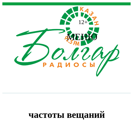
12+
МЕНЮ
частоты вещаний