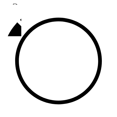
Әлмәт
92,9 FM
Базарлы матак
107,1 FM
Балык бистәсе
104,9 FM
Баулы
107,5 FM
Биләр
101,7 FM