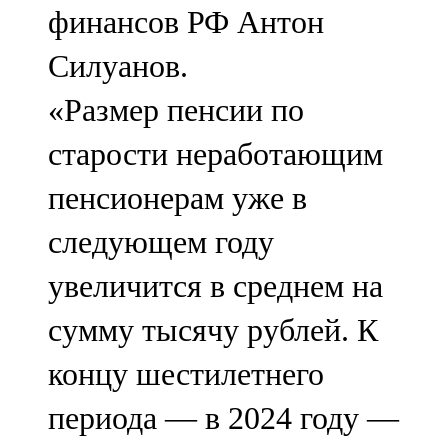
финансов РФ Антон
107,8 FM
Силуанов.
Теләче
«Размер пенсии по
106,1 FM
старости неработающим
Түбән Кама
пенсионерам уже в
102,6 FM
следующем году
Чирмешән
увеличится в среднем на
107,7 FM
сумму тысячу рублей. К
Чистай
концу шестилетнего
103,0 FM
периода — в 2024 году —
Чүпрәле