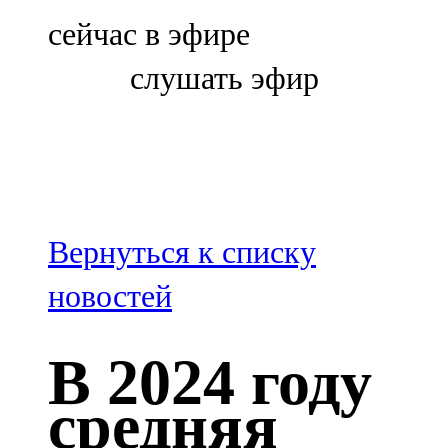
Болгар
сейчас в эфире
106,0 FM
слушать эфир
Бөгелмә
101,7 FM
Буа
100,3 FM
Вернуться к списку
Зәй
новостей
106,6 FM
В 2024 году
Кадыбаш
средняя
105,2 FM