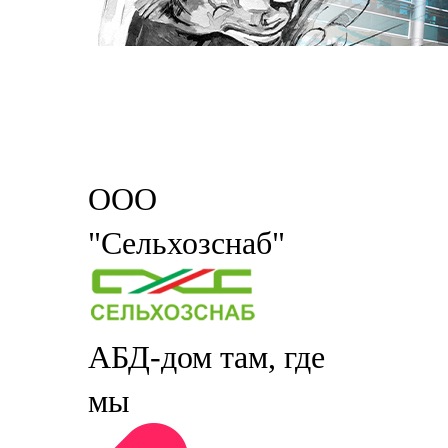
ООО
"Сельхозснаб"
АБД-дом там, где
мы