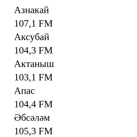
Азнакай
107,1 FM
Аксубай
104,3 FM
Актаныш
103,1 FM
Апас
104,4 FM
Әбсәләм
105,3 FM