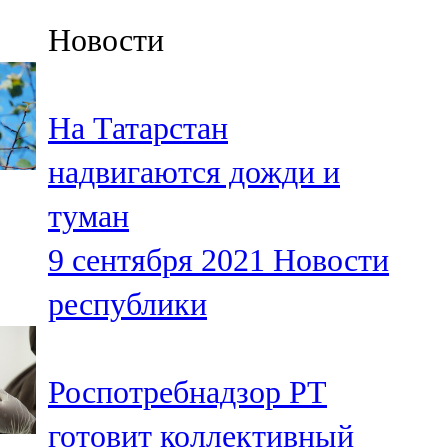
Казан
Новости
91,5 FM
Кайбыч
На Татарстан
106,1 FM
надвигаются дожди и
Кама тамагы
туман
71,51 FM
9 сентября 2021
Новости
Кукмара
республики
107,9 FM
Лениногорский
Роспотребнадзор РТ
102,1 FM
готовит коллективный