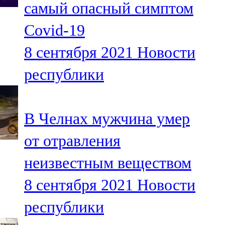
самый опасный симптом
91,0 FM
Covid-19
Шәмәрдән
8 сентября 2021
Новости
102,3 FM
республики
Яңа чишмә
107,0 FM
В Челнах мужчина умер
Яр Чаллы
от отравления
105,5 FM
неизвестным веществом
8 сентября 2021
Новости
республики