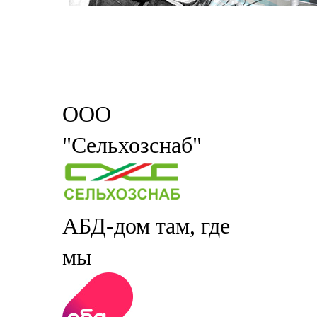
ООО
"Сельхозснаб"
АБД-дом там, где
мы