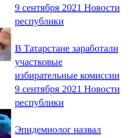
9 сентября 2021
Новости
107,8 FM
республики
Теләче
106,1 FM
В Татарстане заработали
Түбән Кама
участковые
102,6 FM
избирательные комиссии
Чирмешән
9 сентября 2021
Новости
107,7 FM
республики
Чистай
103,0 FM
Эпидемиолог назвал
Чүпрәле