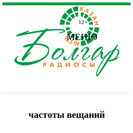
12+
МЕНЮ
частоты вещаний