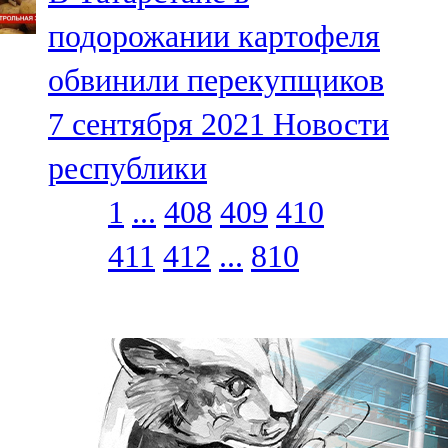
подорожании картофеля
обвинили перекупщиков
7 сентября 2021
Новости
республики
1
...
408
409
410
411
412
...
810