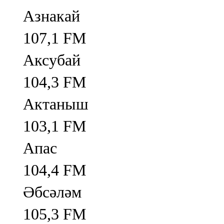
Азнакай
107,1 FM
Аксубай
104,3 FM
Актаныш
103,1 FM
Апас
104,4 FM
Әбсәләм
105,3 FM