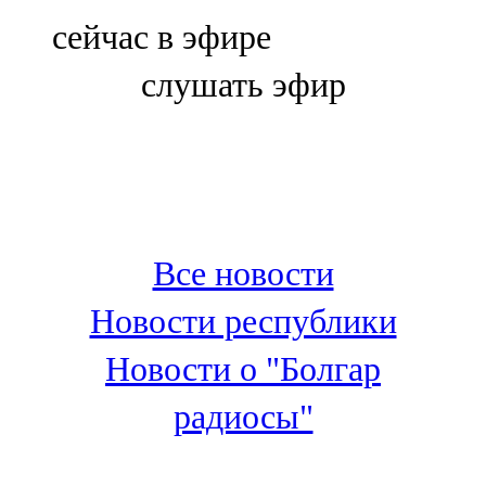
Болгар
сейчас в эфире
106,0 FM
слушать эфир
Бөгелмә
101,7 FM
Буа
100,3 FM
Все новости
Зәй
Новости республики
106,6 FM
Новости о "Болгар
Кадыбаш
радиосы"
105,2 FM