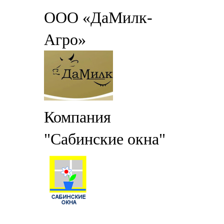
ООО «ДаМилк-
Агро»
Компания
"Сабинские окна"