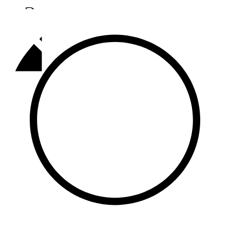
Әлмәт
92,9 FM
Базарлы матак
107,1 FM
Балык бистәсе
104,9 FM
Баулы
107,5 FM
Биләр
101,7 FM