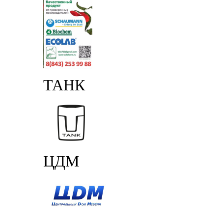
ТАНК
ЦДМ