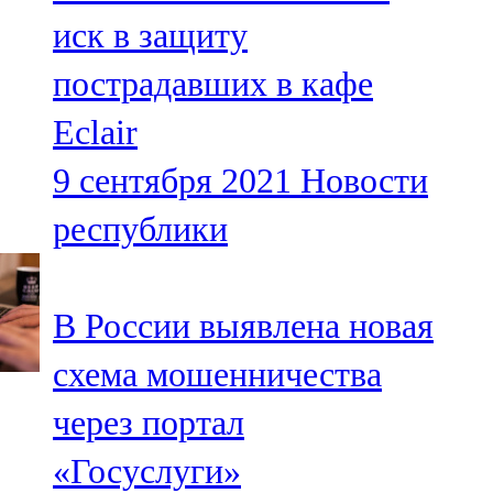
Мамадыш
иск в защиту
106,2 FM
пострадавших в кафе
Минзәлә
Eclair
107,3 FM
9 сентября 2021
Новости
Мөслим
республики
100,0 FM
Нурлат
В России выявлена новая
104,7 FM
схема мошенничества
Олы Әтнә
через портал
71,42 FM
«Госуслуги»
Сарман