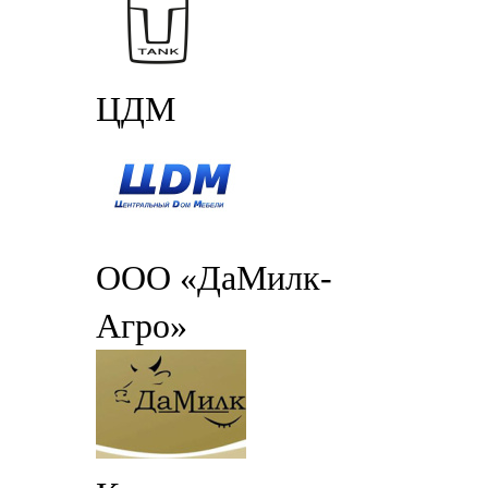
ЦДМ
ООО «ДаМилк-
Агро»