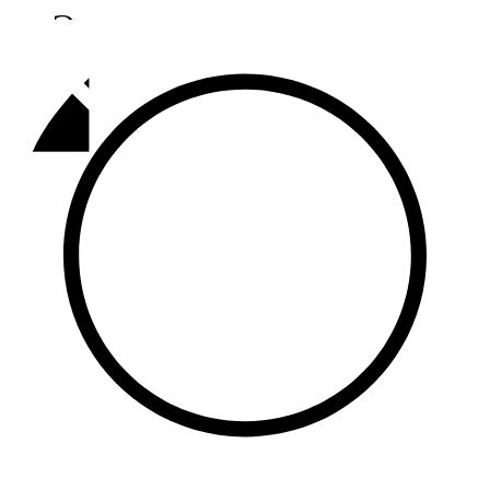
Әлмәт
92,9 FM
Базарлы матак
107,1 FM
Балык бистәсе
104,9 FM
Баулы
107,5 FM
Биләр
101,7 FM