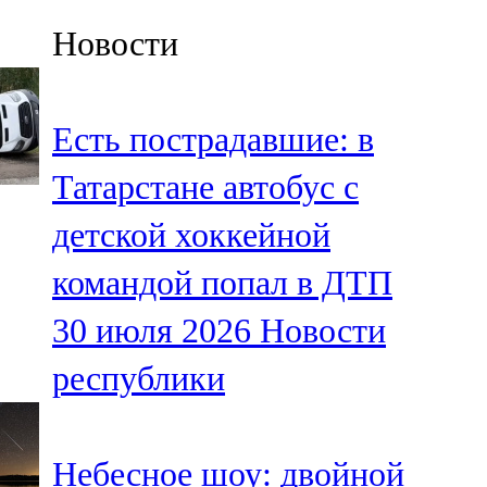
Казан
Новости
91,5 FM
Кайбыч
Есть пострадавшие: в
106,1 FM
Татарстане автобус с
Кама тамагы
детской хоккейной
71,51 FM
командой попал в ДТП
Кукмара
30 июля 2026
Новости
107,9 FM
республики
Лениногорский
102,1 FM
Небесное шоу: двойной