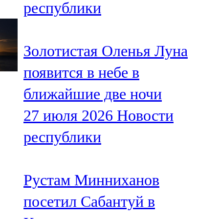
республики
91,0 FM
Шәмәрдән
Золотистая Оленья Луна
102,3 FM
появится в небе в
Яңа чишмә
ближайшие две ночи
107,0 FM
27 июля 2026
Новости
Яр Чаллы
республики
105,5 FM
Рустам Минниханов
посетил Сабантуй в