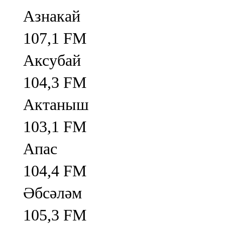
Азнакай
107,1 FM
Аксубай
104,3 FM
Актаныш
103,1 FM
Апас
104,4 FM
Әбсәләм
105,3 FM