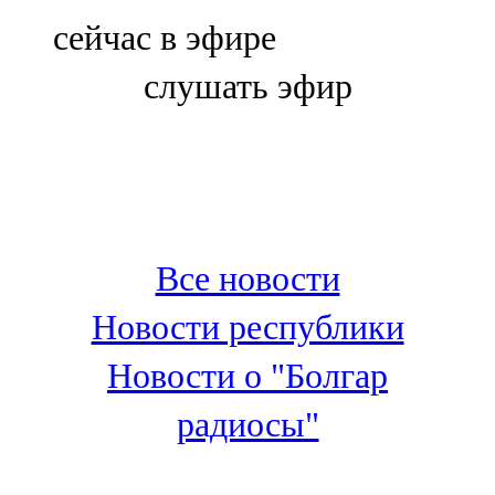
Болгар
сейчас в эфире
106,0 FM
слушать эфир
Бөгелмә
101,7 FM
Буа
100,3 FM
Все новости
Зәй
Новости республики
106,6 FM
Новости о "Болгар
Кадыбаш
радиосы"
105,2 FM