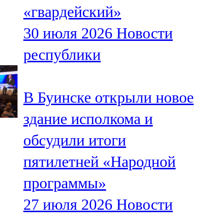
«гвардейский»
107,8 FM
30 июля 2026
Новости
Теләче
республики
106,1 FM
Түбән Кама
В Буинске открыли новое
102,6 FM
здание исполкома и
Чирмешән
обсудили итоги
107,7 FM
пятилетней «Народной
Чистай
программы»
103,0 FM
27 июля 2026
Новости
Чүпрәле