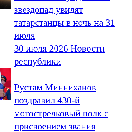
Мамадыш
звездопад увидят
106,2 FM
татарстанцы в ночь на 31
Минзәлә
июля
107,3 FM
30 июля 2026
Новости
Мөслим
республики
100,0 FM
Нурлат
Рустам Минниханов
104,7 FM
поздравил 430-й
Олы Әтнә
мотострелковый полк с
71,42 FM
присвоением звания
Сарман