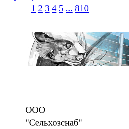
1
2
3
4
5
...
810
ООО
"Сельхозснаб"