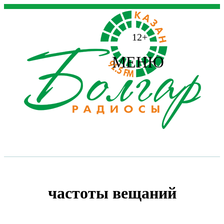
12+
МЕНЮ
частоты вещаний