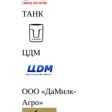
ТАНК
ЦДМ
ООО «ДаМилк-
Агро»