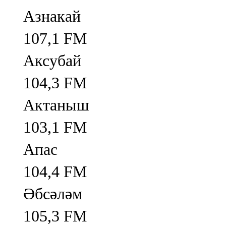
Азнакай
107,1 FM
Аксубай
104,3 FM
Актаныш
103,1 FM
Апас
104,4 FM
Әбсәләм
105,3 FM