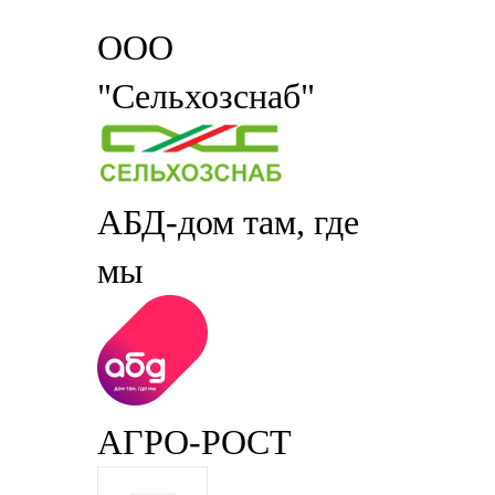
ООО
"Сельхозснаб"
АБД-дом там, где
мы
АГРО-РОСТ