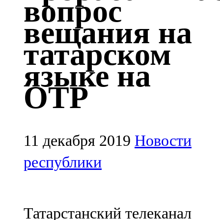
вопрос
Казан
вещания на
91,5 FM
татарском
Кайбыч
языке на
106,1 FM
ОТР
Кама тамагы
71,51 FM
Кукмара
11 декабря 2019
Новости
107,9 FM
республики
Лениногорский
102,1 FM
Татарстанский телеканал