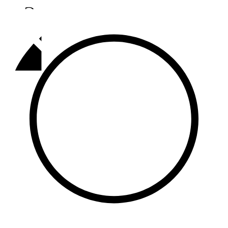
Әлмәт
92,9 FM
Базарлы матак
107,1 FM
Балык бистәсе
104,9 FM
Баулы
107,5 FM
Биләр
101,7 FM