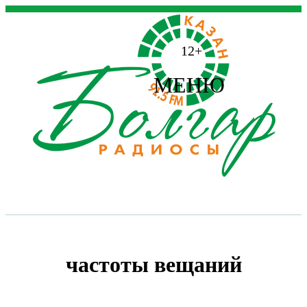
12+
МЕНЮ
частоты вещаний