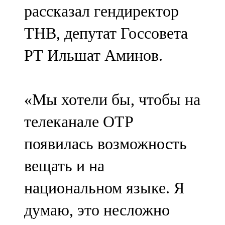
рассказал гендиректор
107,8 FM
ТНВ, депутат Госсовета
Теләче
РТ Ильшат Аминов.
106,1 FM
Түбән Кама
«Мы хотели бы, чтобы на
102,6 FM
телеканале ОТР
Чирмешән
появилась возможность
107,7 FM
вещать и на
Чистай
национальном языке. Я
103,0 FM
думаю, это несложно
Чүпрәле