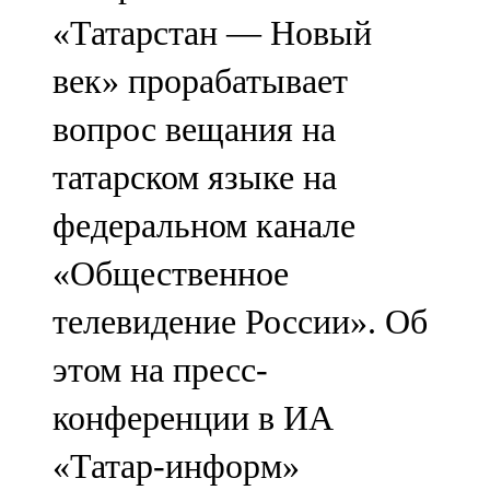
Мамадыш
«Татарстан — Новый
106,2 FM
век» прорабатывает
Минзәлә
вопрос вещания на
107,3 FM
татарском языке на
Мөслим
федеральном канале
100,0 FM
«Общественное
Нурлат
телевидение России». Об
104,7 FM
этом на пресс-
Олы Әтнә
конференции в ИА
71,42 FM
«Татар-информ»
Сарман