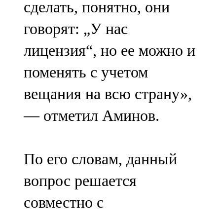
сделать, понятно, они
91,0 FM
говорят: „У нас
Шәмәрдән
лицензия“, но ее можно и
102,3 FM
поменять с учетом
Яңа чишмә
вещания на всю страну»,
107,0 FM
— отметил Аминов.
Яр Чаллы
105,5 FM
По его словам, данный
вопрос решается
совместно с