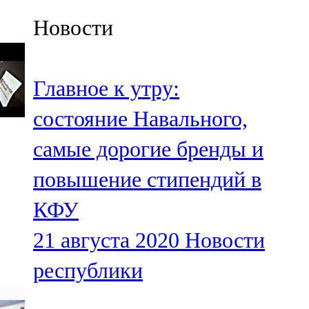
Казан
Новости
91,5 FM
Кайбыч
Главное к утру:
106,1 FM
состояние Навального,
Кама тамагы
самые дорогие бренды и
71,51 FM
повышение стипендий в
Кукмара
КФУ
107,9 FM
21 августа 2020
Новости
Лениногорский
республики
102,1 FM