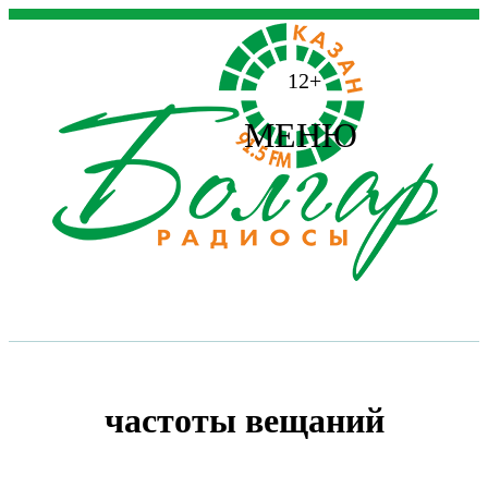
12+
МЕНЮ
частоты вещаний