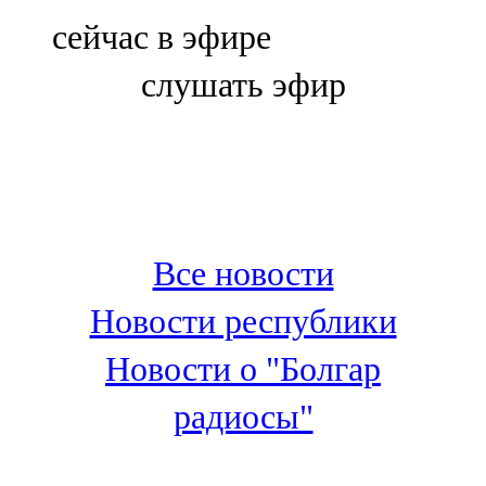
Болгар
сейчас в эфире
106,0 FM
слушать эфир
Бөгелмә
101,7 FM
Буа
100,3 FM
Все новости
Зәй
Новости республики
106,6 FM
Новости о "Болгар
Кадыбаш
радиосы"
105,2 FM