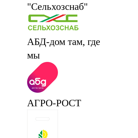
"Сельхозснаб"
АБД-дом там, где
мы
АГРО-РОСТ