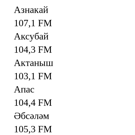
Азнакай
107,1 FM
Аксубай
104,3 FM
Актаныш
103,1 FM
Апас
104,4 FM
Әбсәләм
105,3 FM