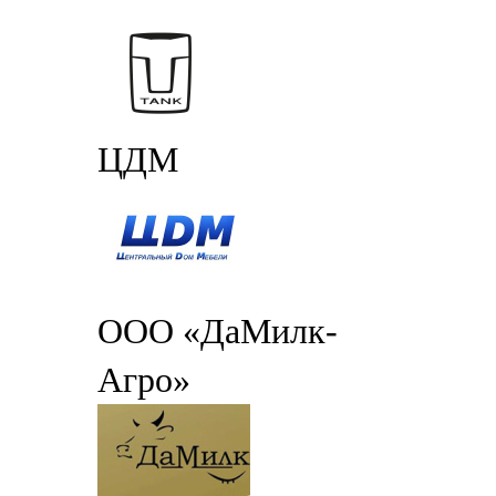
ЦДМ
ООО «ДаМилк-
Агро»