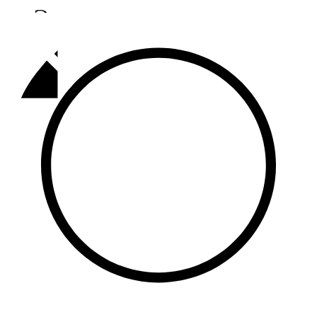
Әлмәт
92,9 FM
Базарлы матак
107,1 FM
Балык бистәсе
104,9 FM
Баулы
107,5 FM
Биләр
101,7 FM