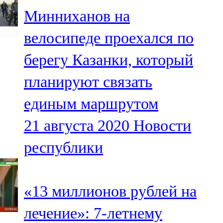
Мамадыш
Минниханов на
106,2 FM
велосипеде проехался по
Минзәлә
берегу Казанки, который
107,3 FM
планируют связать
Мөслим
единым маршрутом
100,0 FM
21 августа 2020
Новости
Нурлат
республики
104,7 FM
Олы Әтнә
«13 миллионов рублей на
71,42 FM
лечение»: 7-летнему
Сарман