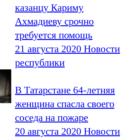
казанцу Кариму
107,8 FM
Ахмадиеву срочно
Теләче
требуется помощь
106,1 FM
21 августа 2020
Новости
Түбән Кама
республики
102,6 FM
Чирмешән
В Татарстане 64-летняя
107,7 FM
женщина спасла своего
Чистай
соседа на пожаре
103,0 FM
20 августа 2020
Новости
Чүпрәле