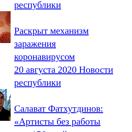
республики
91,0 FM
Шәмәрдән
Раскрыт механизм
102,3 FM
заражения
Яңа чишмә
коронавирусом
107,0 FM
20 августа 2020
Новости
Яр Чаллы
республики
105,5 FM
Салават Фатхутдинов:
«Артисты без работы