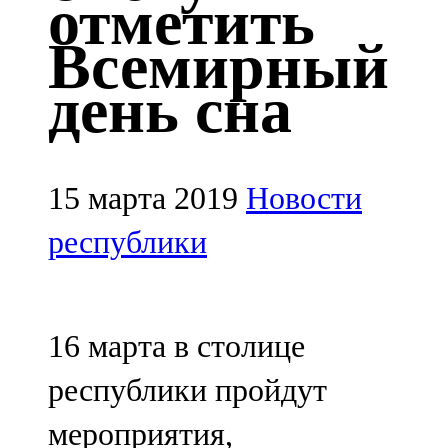
отметить
Казан
Всемирный
91,5 FM
день сна
Кайбыч
106,1 FM
Кама тамагы
15 марта 2019
Новости
71,51 FM
республики
Кукмара
107,9 FM
16 марта в столице
Лениногорский
республики пройдут
102,1 FM
мероприятия,