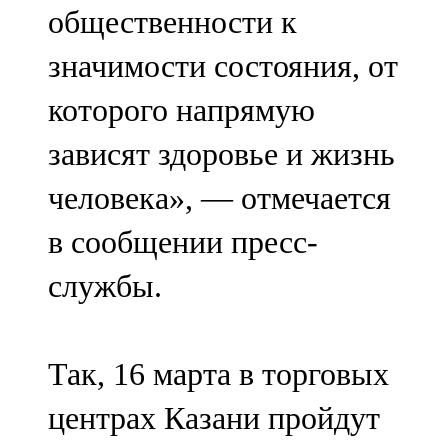
общественности к
107,8 FM
значимости состояния, от
Теләче
которого напрямую
106,1 FM
зависят здоровье и жизнь
Түбән Кама
человека», — отмечается
102,6 FM
в сообщении пресс-
Чирмешән
службы.
107,7 FM
Чистай
Так, 16 марта в торговых
103,0 FM
центрах Казани пройдут
Чүпрәле