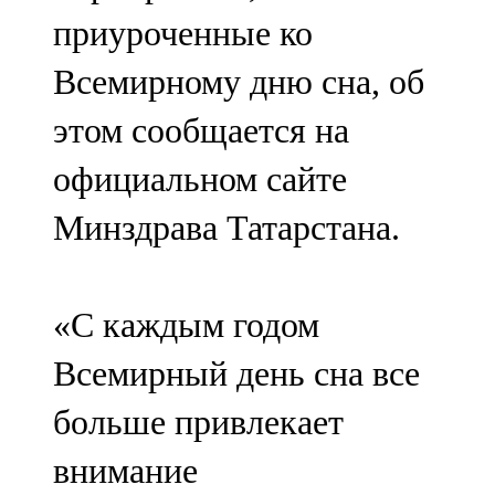
Мамадыш
приуроченные ко
106,2 FM
Всемирному дню сна, об
Минзәлә
этом сообщается на
107,3 FM
официальном сайте
Мөслим
Минздрава Татарстана.
100,0 FM
Нурлат
«С каждым годом
104,7 FM
Всемирный день сна все
Олы Әтнә
больше привлекает
71,42 FM
внимание
Сарман