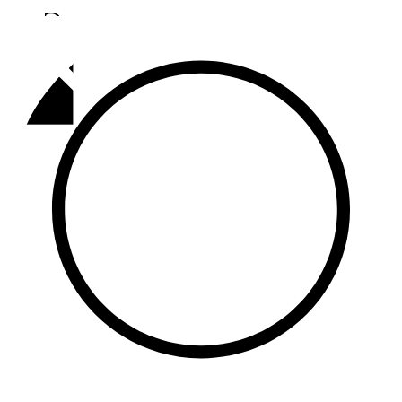
Әлмәт
92,9 FM
Базарлы матак
107,1 FM
Балык бистәсе
104,9 FM
Баулы
107,5 FM
Биләр
101,7 FM