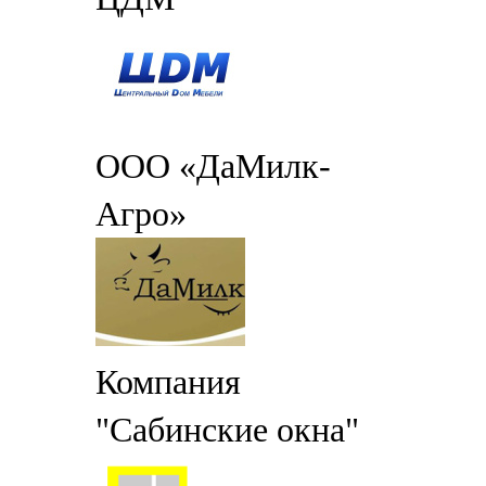
ООО «ДаМилк-
Агро»
Компания
"Сабинские окна"