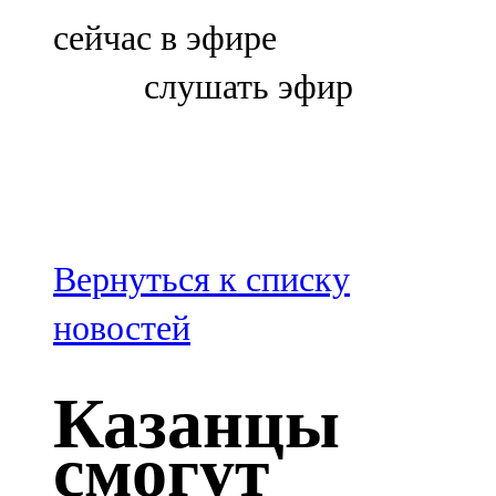
Болгар
сейчас в эфире
106,0 FM
слушать эфир
Бөгелмә
101,7 FM
Буа
100,3 FM
Вернуться к списку
Зәй
новостей
106,6 FM
Казанцы
Кадыбаш
смогут
105,2 FM