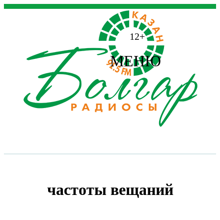
12+
МЕНЮ
частоты вещаний