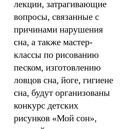
лекции, затрагивающие
91,0 FM
вопросы, связанные с
Шәмәрдән
причинами нарушения
102,3 FM
сна, а также мастер-
Яңа чишмә
классы по рисованию
107,0 FM
песком, изготовлению
Яр Чаллы
ловцов сна, йоге, гигиене
105,5 FM
сна, будут организованы
конкурс детских
рисунков «Мой сон»,