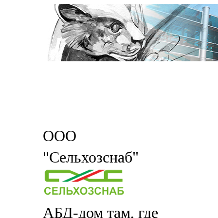
ООО
"Сельхозснаб"
АБД-дом там, где