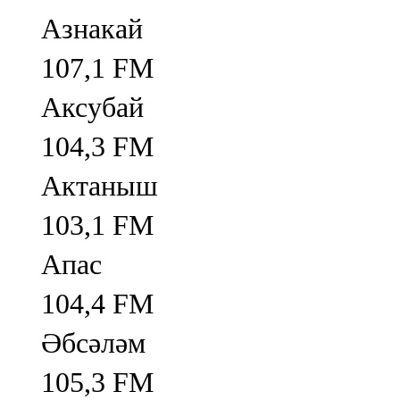
Азнакай
107,1 FM
Аксубай
104,3 FM
Актаныш
103,1 FM
Апас
104,4 FM
Әбсәләм
105,3 FM