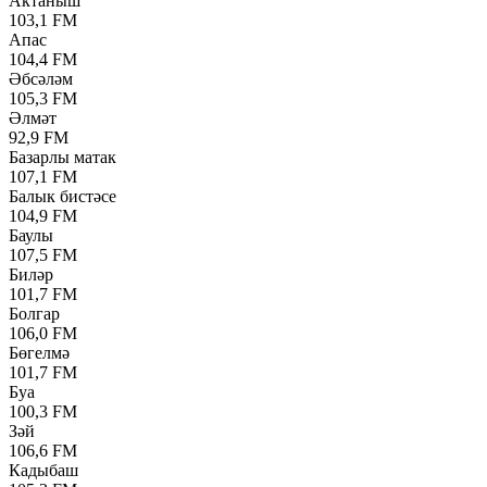
Актаныш
103,1 FM
Апас
104,4 FM
Әбсәләм
105,3 FM
Әлмәт
92,9 FM
Базарлы матак
107,1 FM
Балык бистәсе
104,9 FM
Баулы
107,5 FM
Биләр
101,7 FM
Болгар
106,0 FM
Бөгелмә
101,7 FM
Буа
100,3 FM
Зәй
106,6 FM
Кадыбаш