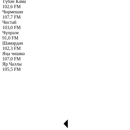
Түбән Кама
102,6 FM
Чирмешән
107,7 FM
Чистай
103,0 FM
Чүпрәле
91,0 FM
Шәмәрдән
102,3 FM
Яңа чишмә
107,0 FM
Яр Чаллы
105,5 FM