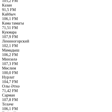
105,2 FM
Казан
91,5 FM
Кайбыч
106,1 FM
Кама тамагы
71,51 FM
Кукмара
107,9 FM
Лениногорский
102,1 FM
Мамадыш
106,2 FM
Минзәлә
107,3 FM
Мөслим
100,0 FM
Нурлат
104,7 FM
Олы Әтнә
71,42 FM
Сарман
107,8 FM
Теләче
106,1 FM