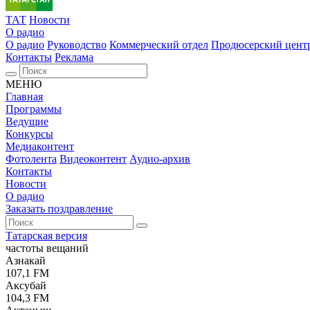
ТАТ
Новости
О радио
О радио
Руководство
Коммерческий отдел
Продюсерский цент
Контакты
Реклама
МЕНЮ
Главная
Программы
Ведущие
Конкурсы
Медиаконтент
Фотолента
Видеоконтент
Аудио-архив
Контакты
Новости
О радио
Заказать поздравление
Татарская версия
частоты вещаний
Азнакай
107,1 FM
Аксубай
104,3 FM