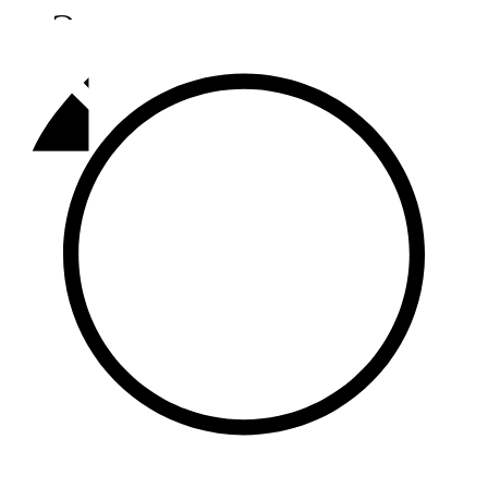
Әлмәт
92,9 FM
Базарлы матак
107,1 FM
Балык бистәсе
104,9 FM
Баулы
107,5 FM
Биләр
101,7 FM