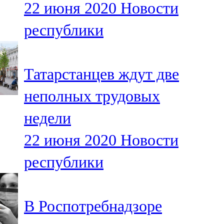
22 июня 2020
Новости
91,0 FM
республики
Шәмәрдән
102,3 FM
Татарстанцев ждут две
Яңа чишмә
неполных трудовых
107,0 FM
недели
Яр Чаллы
22 июня 2020
Новости
105,5 FM
республики
В Роспотребнадзоре