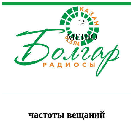
12+
МЕНЮ
частоты вещаний