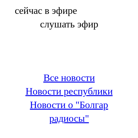
Болгар
сейчас в эфире
106,0 FM
слушать эфир
Бөгелмә
101,7 FM
Буа
100,3 FM
Все новости
Зәй
Новости республики
106,6 FM
Новости о "Болгар
Кадыбаш
радиосы"
105,2 FM