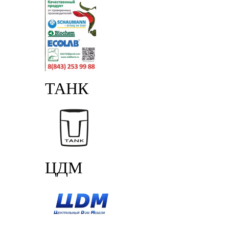
ТАНК
ЦДМ