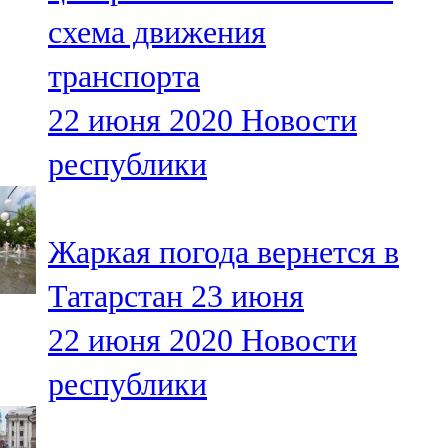
Мамадыш
схема движения
106,2 FM
транспорта
Минзәлә
22 июня 2020
Новости
107,3 FM
республики
Мөслим
100,0 FM
Жаркая погода вернется в
Нурлат
Татарстан 23 июня
104,7 FM
22 июня 2020
Новости
Олы Әтнә
республики
71,42 FM
Сарман