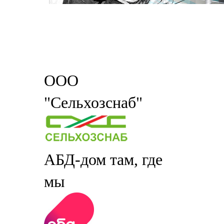
ООО
"Сельхозснаб"
АБД-дом там, где
мы