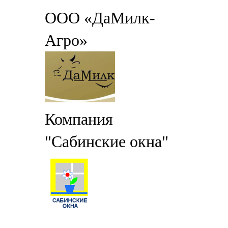
ООО «ДаМилк-
Агро»
Компания
"Сабинские окна"