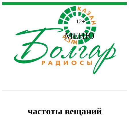
12+
МЕНЮ
частоты вещаний