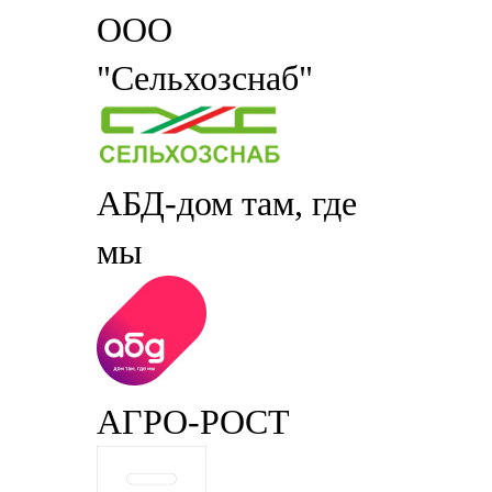
ООО
"Сельхозснаб"
АБД-дом там, где
мы
АГРО-РОСТ