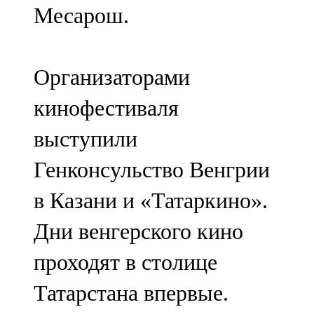
Месарош.
107,8 FM
Теләче
Организаторами
106,1 FM
кинофестиваля
Түбән Кама
выступили
102,6 FM
Генконсульство Венгрии
Чирмешән
в Казани и «Татаркино».
107,7 FM
Дни венгерского кино
Чистай
проходят в столице
103,0 FM
Татарстана впервые.
Чүпрәле