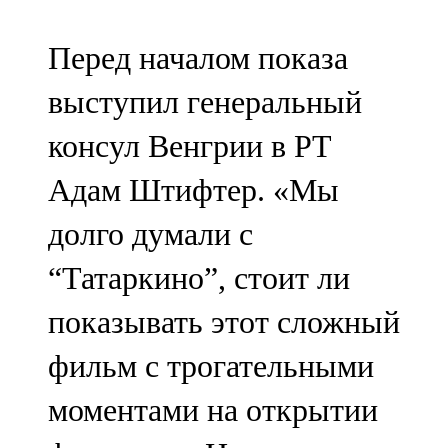
91,0 FM
Перед началом показа
Шәмәрдән
выступил генеральный
102,3 FM
консул Венгрии в РТ
Яңа чишмә
Адам Штифтер. «Мы
107,0 FM
долго думали с
Яр Чаллы
“Татаркино”, стоит ли
105,5 FM
показывать этот сложный
фильм с трогательными
моментами на открытии