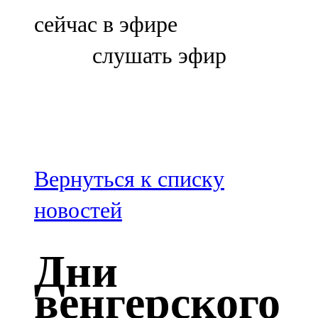
Болгар
сейчас в эфире
106,0 FM
слушать эфир
Бөгелмә
101,7 FM
Буа
100,3 FM
Вернуться к списку
Зәй
новостей
106,6 FM
Дни
Кадыбаш
венгерского
105,2 FM