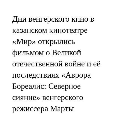
Мамадыш
106,2 FM
Дни венгерского кино в
Минзәлә
казанском кинотеатре
107,3 FM
«Мир» открылись
Мөслим
фильмом о Великой
100,0 FM
отечественной войне и её
Нурлат
последствиях «Аврора
104,7 FM
Бореалис: Северное
Олы Әтнә
сияние» венгерского
71,42 FM
режиссера Марты
Сарман