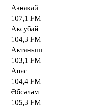
Азнакай
107,1 FM
Аксубай
104,3 FM
Актаныш
103,1 FM
Апас
104,4 FM
Әбсәләм
105,3 FM