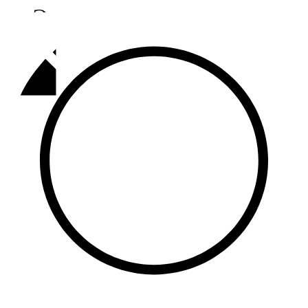
Әлмәт
92,9 FM
Базарлы матак
107,1 FM
Балык бистәсе
104,9 FM
Баулы
107,5 FM
Биләр
101,7 FM