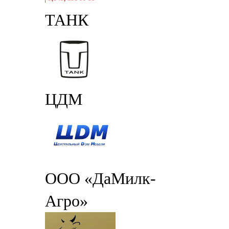
ТАНК
ЦДМ
ООО «ДаМилк-
Агро»