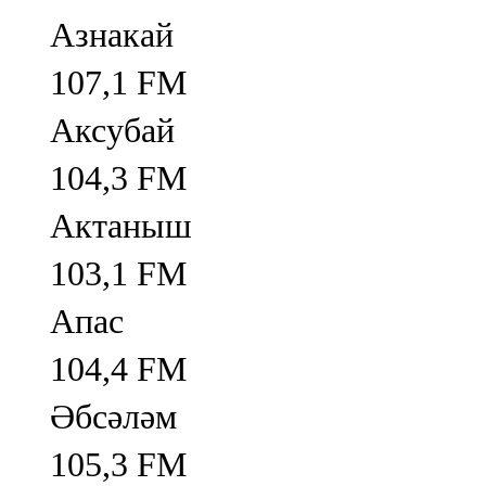
Азнакай
107,1 FM
Аксубай
104,3 FM
Актаныш
103,1 FM
Апас
104,4 FM
Әбсәләм
105,3 FM