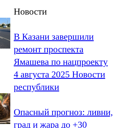
Казан
Новости
91,5 FM
Кайбыч
В Казани завершили
106,1 FM
ремонт проспекта
Кама тамагы
Ямашева по нацпроекту
71,51 FM
4 августа 2025
Новости
Кукмара
республики
107,9 FM
Лениногорский
Опасный прогноз: ливни,
102,1 FM
град и жара до +30