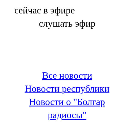
Болгар
сейчас в эфире
106,0 FM
слушать эфир
Бөгелмә
101,7 FM
Буа
100,3 FM
Все новости
Зәй
Новости республики
106,6 FM
Новости о "Болгар
Кадыбаш
радиосы"
105,2 FM