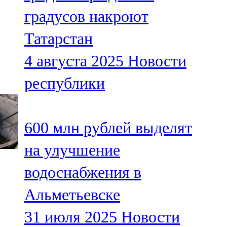
Мамадыш
градусов накроют
106,2 FM
Татарстан
Минзәлә
4 августа 2025
Новости
107,3 FM
республики
Мөслим
100,0 FM
600 млн рублей выделят
Нурлат
на улучшение
104,7 FM
водоснабжения в
Олы Әтнә
Альметьевске
71,42 FM
31 июля 2025
Новости
Сарман