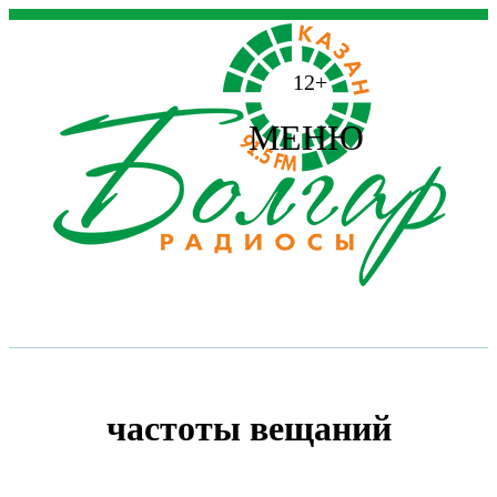
12+
МЕНЮ
частоты вещаний