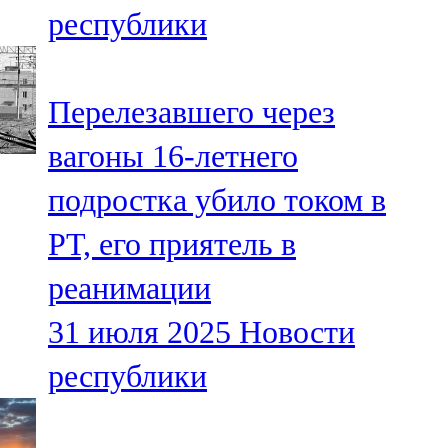
республики
107,8 FM
Теләче
Перелезавшего через
106,1 FM
вагоны 16-летнего
Түбән Кама
подростка убило током в
102,6 FM
РТ, его приятель в
Чирмешән
реанимации
107,7 FM
31 июля 2025
Новости
Чистай
республики
103,0 FM
Чүпрәле