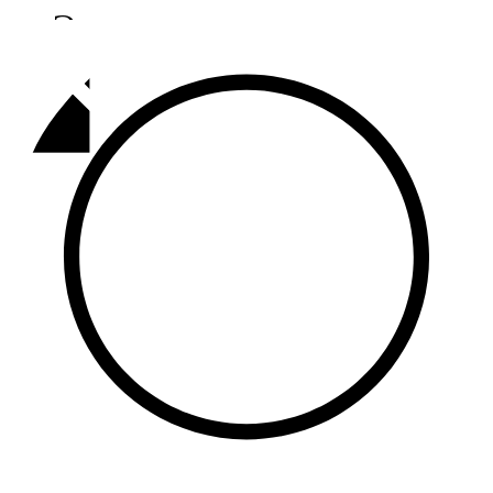
Әлмәт
92,9 FM
Базарлы матак
107,1 FM
Балык бистәсе
104,9 FM
Баулы
107,5 FM
Биләр
101,7 FM