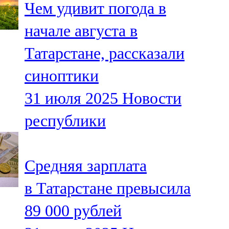
Чем удивит погода в
91,0 FM
начале августа в
Шәмәрдән
Татарстане, рассказали
102,3 FM
синоптики
Яңа чишмә
31 июля 2025
Новости
107,0 FM
республики
Яр Чаллы
105,5 FM
Средняя зарплата
в Татарстане превысила
89 000 рублей