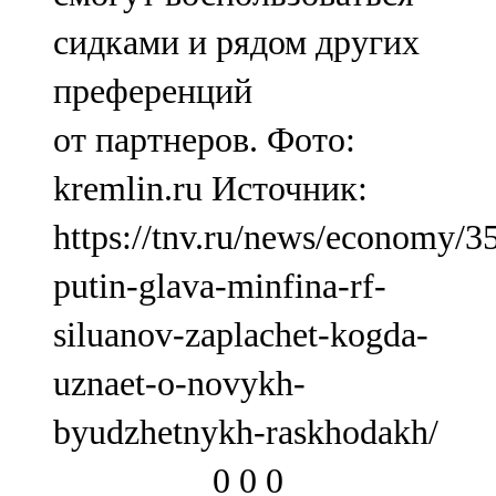
сидками и рядом других
преференций
от партнеров. Фото:
kremlin.ru Источник:
https://tnv.ru/news/economy/3
putin-glava-minfina-rf-
siluanov-zaplachet-kogda-
uznaet-o-novykh-
byudzhetnykh-raskhodakh/
0
0
0