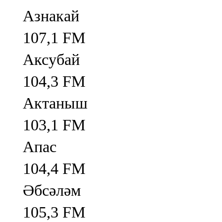
Азнакай
107,1 FM
Аксубай
104,3 FM
Актаныш
103,1 FM
Апас
104,4 FM
Әбсәләм
105,3 FM