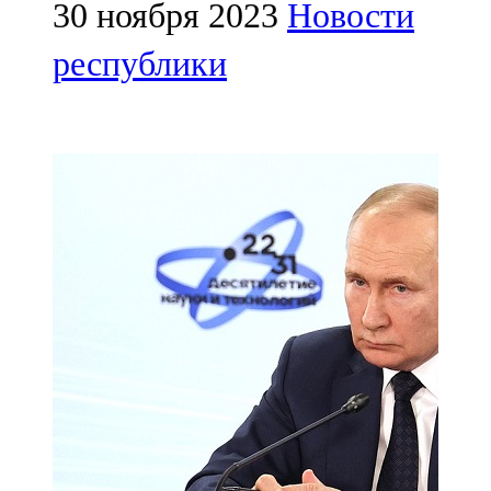
Мамадыш
30 ноября 2023
Новости
106,2 FM
республики
Минзәлә
107,3 FM
Мөслим
100,0 FM
Нурлат
104,7 FM
Олы Әтнә
71,42 FM
Сарман