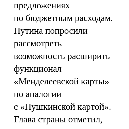
предложениях
91,0 FM
по бюджетным расходам.
Шәмәрдән
Путина попросили
102,3 FM
рассмотреть
Яңа чишмә
возможность расширить
107,0 FM
функционал
Яр Чаллы
«Менделеевской карты»
105,5 FM
по аналогии
с «Пушкинской картой».
Глава страны отметил,