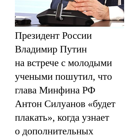
107,8 FM
Теләче
Президент России
106,1 FM
Владимир Путин
Түбән Кама
на встрече с молодыми
102,6 FM
учеными пошутил, что
Чирмешән
глава Минфина РФ
107,7 FM
Антон Силуанов «будет
Чистай
плакать», когда узнает
103,0 FM
о дополнительных
Чүпрәле