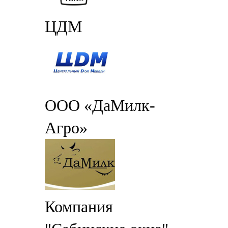
ЦДМ
ООО «ДаМилк-
Агро»
Компания