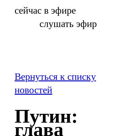
Болгар
сейчас в эфире
106,0 FM
слушать эфир
Бөгелмә
101,7 FM
Буа
100,3 FM
Вернуться к списку
Зәй
новостей
106,6 FM
Путин:
Кадыбаш
глава
105,2 FM