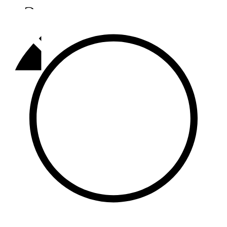
Әлмәт
92,9 FM
Базарлы матак
107,1 FM
Балык бистәсе
104,9 FM
Баулы
107,5 FM
Биләр
101,7 FM