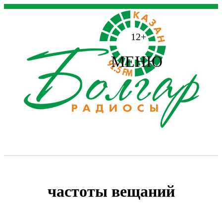
12+
МЕНЮ
частоты вещаний