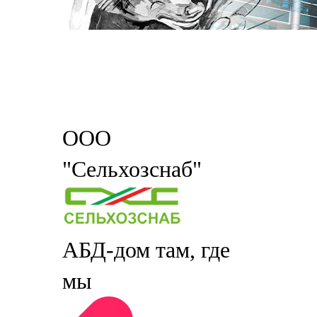
ООО
"Сельхозснаб"
АБД-дом там, где
мы