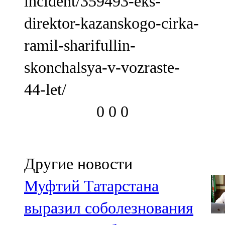
incident/359493-eks-
direktor-kazanskogo-cirka-
ramil-sharifullin-
skonchalsya-v-vozraste-
44-let/
0
0
0
Другие новости
Муфтий Татарстана
выразил соболезнования