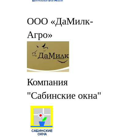
ООО «ДаМилк-
Агро»
Компания
"Сабинские окна"