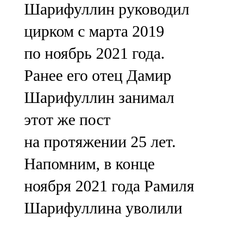
Шарифуллин руководил
91,0 FM
цирком с марта 2019
Шәмәрдән
по ноябрь 2021 года.
102,3 FM
Ранее его отец Дамир
Яңа чишмә
Шарифуллин занимал
107,0 FM
этот же пост
Яр Чаллы
на протяжении 25 лет.
105,5 FM
Напомним, в конце
ноября 2021 года Рамиля
Шарифуллина уволили