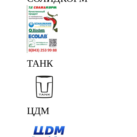
ТАНК
ЦДМ