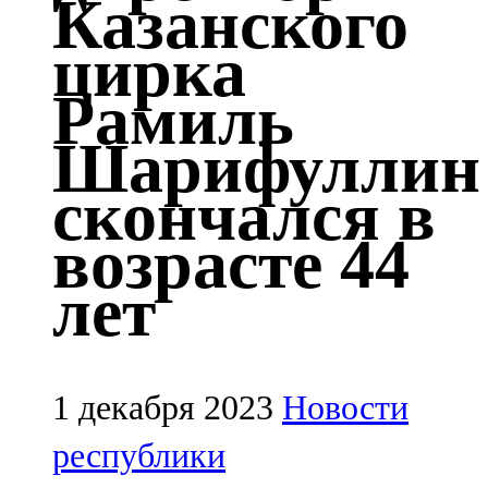
Казанского
Казан
цирка
91,5 FM
Рамиль
Кайбыч
Шарифуллин
106,1 FM
скончался в
Кама тамагы
возрасте 44
71,51 FM
лет
Кукмара
107,9 FM
Лениногорский
1 декабря 2023
Новости
102,1 FM
республики