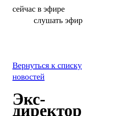
Болгар
сейчас в эфире
106,0 FM
слушать эфир
Бөгелмә
101,7 FM
Буа
100,3 FM
Вернуться к списку
Зәй
новостей
106,6 FM
Экс-
Кадыбаш
директор
105,2 FM