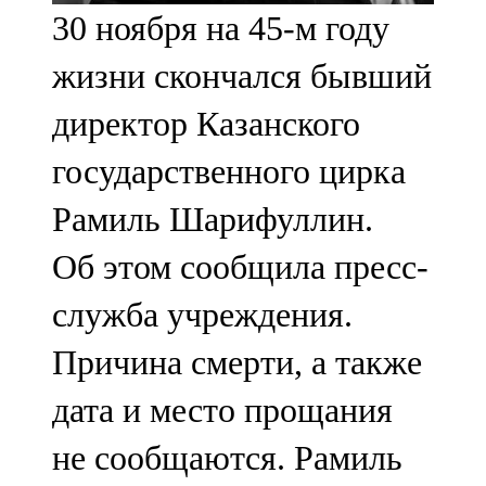
30 ноября на 45-м году
107,8 FM
жизни скончался бывший
Теләче
директор Казанского
106,1 FM
государственного цирка
Түбән Кама
Рамиль Шарифуллин.
102,6 FM
Об этом сообщила пресс-
Чирмешән
служба учреждения.
107,7 FM
Причина смерти, а также
Чистай
дата и место прощания
103,0 FM
не сообщаются. Рамиль
Чүпрәле