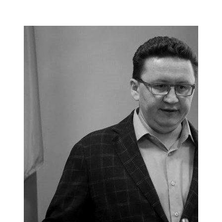
Мамадыш
106,2 FM
Минзәлә
107,3 FM
Мөслим
100,0 FM
Нурлат
104,7 FM
Олы Әтнә
71,42 FM
Сарман