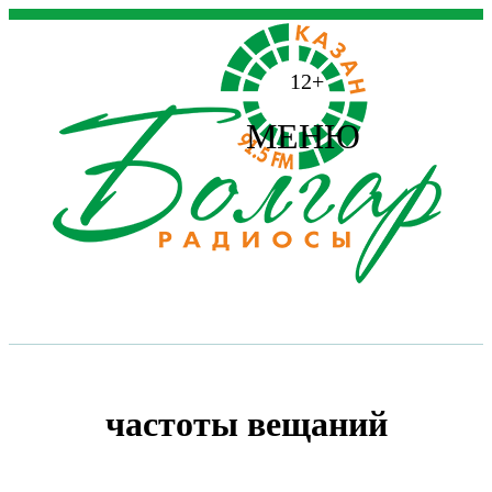
12+
МЕНЮ
частоты вещаний