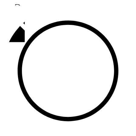
Әлмәт
92,9 FM
Базарлы матак
107,1 FM
Балык бистәсе
104,9 FM
Баулы
107,5 FM
Биләр
101,7 FM