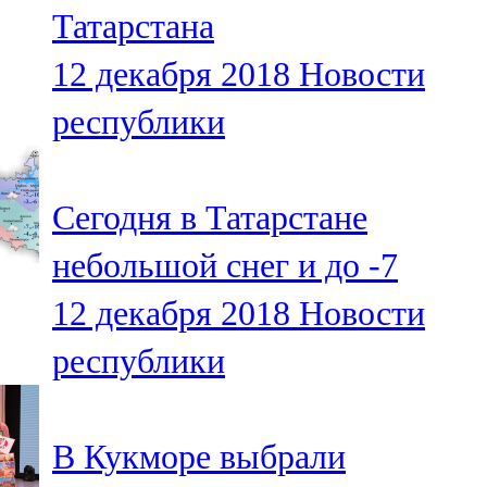
Татарстана
107,8 FM
12 декабря 2018
Новости
Теләче
республики
106,1 FM
Түбән Кама
Сегодня в Татарстане
102,6 FM
небольшой снег и до -7
Чирмешән
12 декабря 2018
Новости
107,7 FM
республики
Чистай
103,0 FM
В Кукморе выбрали
Чүпрәле