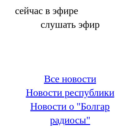
Болгар
сейчас в эфире
106,0 FM
слушать эфир
Бөгелмә
101,7 FM
Буа
100,3 FM
Все новости
Зәй
Новости республики
106,6 FM
Новости о "Болгар
Кадыбаш
радиосы"
105,2 FM