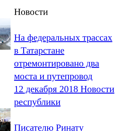
Казан
Новости
91,5 FM
Кайбыч
На федеральных трассах
106,1 FM
в Татарстане
Кама тамагы
отремонтировано два
71,51 FM
моста и путепровод
Кукмара
12 декабря 2018
Новости
107,9 FM
республики
Лениногорский
102,1 FM
Писателю Ринату