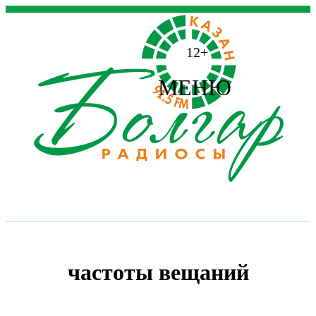
12+
МЕНЮ
частоты вещаний