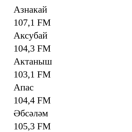
Азнакай
107,1 FM
Аксубай
104,3 FM
Актаныш
103,1 FM
Апас
104,4 FM
Әбсәләм
105,3 FM