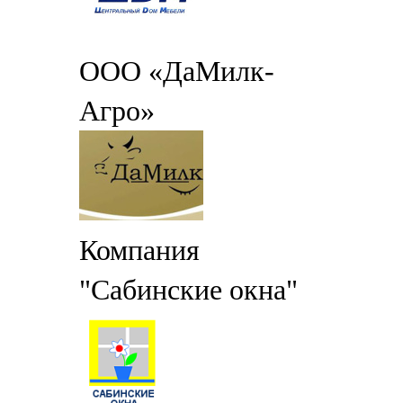
ООО «ДаМилк-
Агро»
Компания
"Сабинские окна"