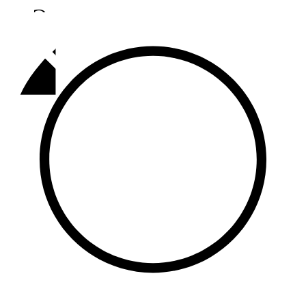
Әлмәт
92,9 FM
Базарлы матак
107,1 FM
Балык бистәсе
104,9 FM
Баулы
107,5 FM
Биләр
101,7 FM