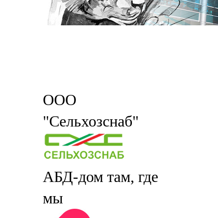
ООО
"Сельхозснаб"
АБД-дом там, где
мы