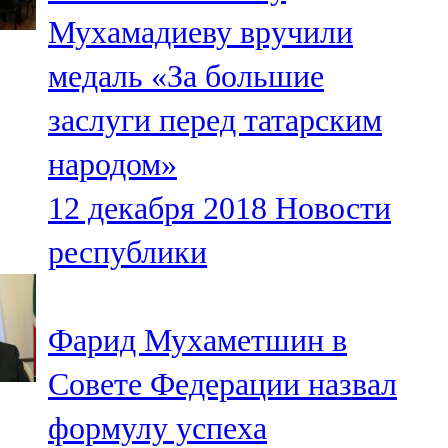
Мамадыш
Мухамадиеву вручили
106,2 FM
медаль «За большие
Минзәлә
заслуги перед татарским
107,3 FM
народом»
Мөслим
12 декабря 2018
Новости
100,0 FM
республики
Нурлат
104,7 FM
Фарид Мухаметшин в
Олы Әтнә
Совете Федерации назвал
71,42 FM
формулу успеха
Сарман