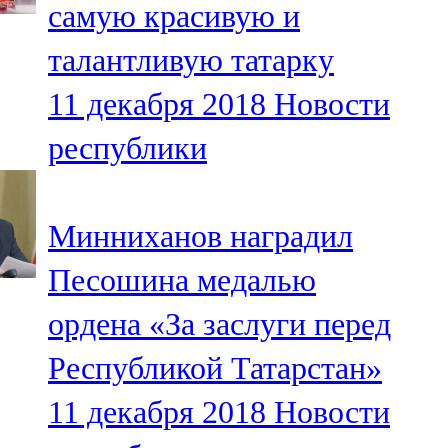
самую красивую и
91,0 FM
талантливую татарку
Шәмәрдән
11 декабря 2018
Новости
102,3 FM
республики
Яңа чишмә
107,0 FM
Минниханов наградил
Яр Чаллы
Песошина медалью
105,5 FM
ордена «За заслуги перед
Республикой Татарстан»
11 декабря 2018
Новости