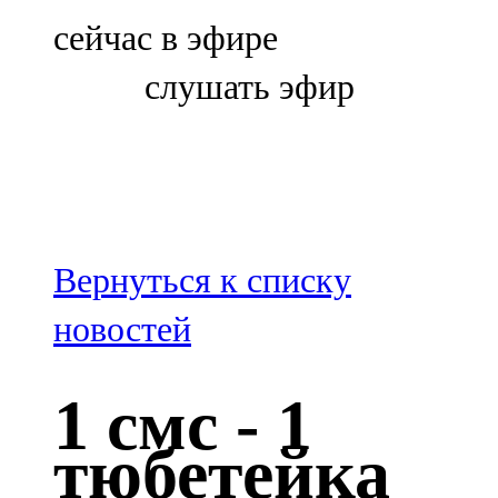
Болгар
сейчас в эфире
106,0 FM
слушать эфир
Бөгелмә
101,7 FM
Буа
100,3 FM
Вернуться к списку
Зәй
новостей
106,6 FM
1 смс - 1
Кадыбаш
тюбетейка
105,2 FM