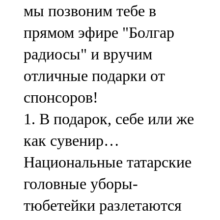
мы позвоним тебе в
107,8 FM
прямом эфире "Болгар
Теләче
радиосы" и вручим
106,1 FM
отличные подарки от
Түбән Кама
спонсоров!
102,6 FM
1. В подарок, себе или же
Чирмешән
как сувенир…
107,7 FM
Национальные татарские
Чистай
головные уборы-
103,0 FM
тюбетейки разлетаются
Чүпрәле