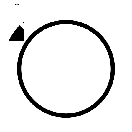
Әлмәт
92,9 FM
Базарлы матак
107,1 FM
Балык бистәсе
104,9 FM
Баулы
107,5 FM
Биләр
101,7 FM