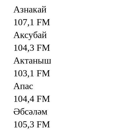
Азнакай
107,1 FM
Аксубай
104,3 FM
Актаныш
103,1 FM
Апас
104,4 FM
Әбсәләм
105,3 FM