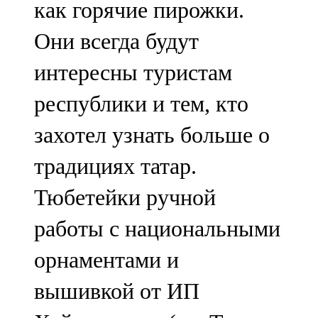
как горячие пирожки.
91,0 FM
Они всегда будут
Шәмәрдән
интересны туристам
102,3 FM
республики и тем, кто
Яңа чишмә
захотел узнать больше о
107,0 FM
традициях татар.
Яр Чаллы
Тюбетейки ручной
105,5 FM
работы с национальными
орнаментами и
вышивкой от ИП