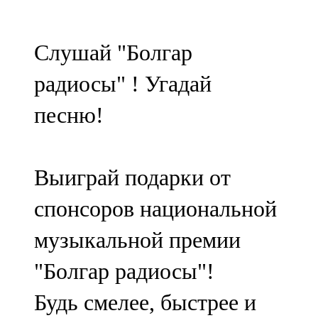
Мамадыш
106,2 FM
Слушай "Болгар
Минзәлә
радиосы" ! Угадай
107,3 FM
песню!
Мөслим
100,0 FM
Выиграй подарки от
Нурлат
спонсоров национальной
104,7 FM
музыкальной премии
Олы Әтнә
"Болгар радиосы"!
71,42 FM
Будь смелее, быстрее и
Сарман