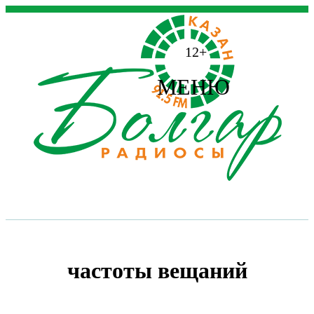
12+
МЕНЮ
частоты вещаний