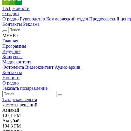
ТАТ
Новости
О радио
О радио
Руководство
Коммерческий отдел
Продюсерский цент
Контакты
Реклама
МЕНЮ
Главная
Программы
Ведущие
Конкурсы
Медиаконтент
Фотолента
Видеоконтент
Аудио-архив
Контакты
Новости
О радио
Заказать поздравление
Татарская версия
частоты вещаний
Азнакай
107,1 FM
Аксубай
104,3 FM