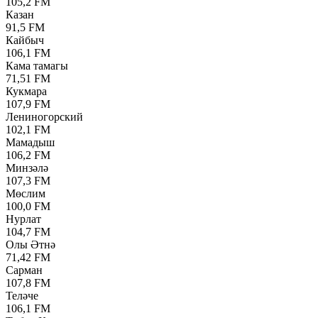
105,2 FM
Казан
91,5 FM
Кайбыч
106,1 FM
Кама тамагы
71,51 FM
Кукмара
107,9 FM
Лениногорский
102,1 FM
Мамадыш
106,2 FM
Минзәлә
107,3 FM
Мөслим
100,0 FM
Нурлат
104,7 FM
Олы Әтнә
71,42 FM
Сарман
107,8 FM
Теләче
106,1 FM