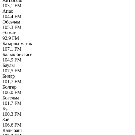
Актаныш
103,1 FM
Апас
104,4 FM
Әбсәләм
105,3 FM
Әлмәт
92,9 FM
Базарлы матак
107,1 FM
Балык бистәсе
104,9 FM
Баулы
107,5 FM
Биләр
101,7 FM
Болгар
106,0 FM
Бөгелмә
101,7 FM
Буа
100,3 FM
Зәй
106,6 FM
Кадыбаш