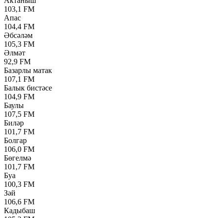
Актаныш
103,1 FM
Апас
104,4 FM
Әбсәләм
105,3 FM
Әлмәт
92,9 FM
Базарлы матак
107,1 FM
Балык бистәсе
104,9 FM
Баулы
107,5 FM
Биләр
101,7 FM
Болгар
106,0 FM
Бөгелмә
101,7 FM
Буа
100,3 FM
Зәй
106,6 FM
Кадыбаш