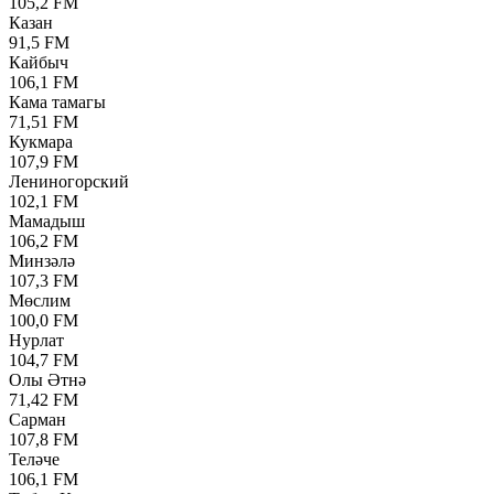
105,2 FM
Казан
91,5 FM
Кайбыч
106,1 FM
Кама тамагы
71,51 FM
Кукмара
107,9 FM
Лениногорский
102,1 FM
Мамадыш
106,2 FM
Минзәлә
107,3 FM
Мөслим
100,0 FM
Нурлат
104,7 FM
Олы Әтнә
71,42 FM
Сарман
107,8 FM
Теләче
106,1 FM