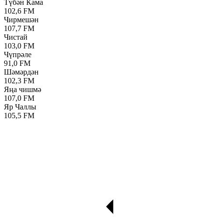
Түбән Кама
102,6 FM
Чирмешән
107,7 FM
Чистай
103,0 FM
Чүпрәле
91,0 FM
Шәмәрдән
102,3 FM
Яңа чишмә
107,0 FM
Яр Чаллы
105,5 FM