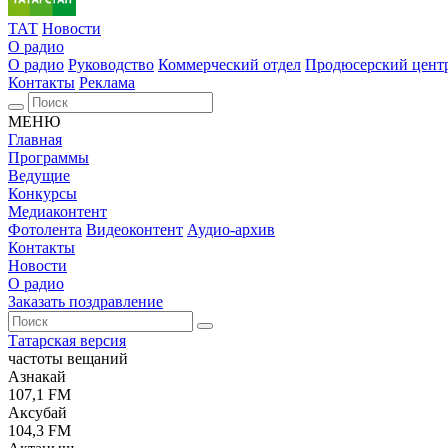
ТАТ
Новости
О радио
О радио
Руководство
Коммерческий отдел
Продюсерский цент
Контакты
Реклама
МЕНЮ
Главная
Программы
Ведущие
Конкурсы
Медиаконтент
Фотолента
Видеоконтент
Аудио-архив
Контакты
Новости
О радио
Заказать поздравление
Татарская версия
частоты вещаний
Азнакай
107,1 FM
Аксубай
104,3 FM