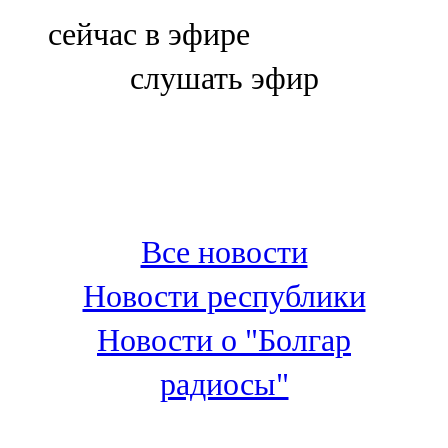
Болгар
сейчас в эфире
106,0 FM
слушать эфир
Бөгелмә
101,7 FM
Буа
100,3 FM
Все новости
Зәй
Новости республики
106,6 FM
Новости о "Болгар
Кадыбаш
радиосы"
105,2 FM