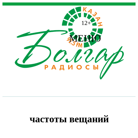
12+
МЕНЮ
частоты вещаний