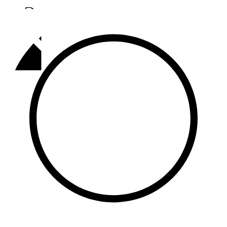
Әлмәт
92,9 FM
Базарлы матак
107,1 FM
Балык бистәсе
104,9 FM
Баулы
107,5 FM
Биләр
101,7 FM