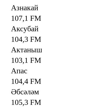
Азнакай
107,1 FM
Аксубай
104,3 FM
Актаныш
103,1 FM
Апас
104,4 FM
Әбсәләм
105,3 FM