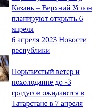
Мамадыш
Казань – Верхний Услон
106,2 FM
планируют открыть 6
Минзәлә
апреля
107,3 FM
6 апреля 2023
Новости
Мөслим
республики
100,0 FM
Нурлат
Порывистый ветер и
104,7 FM
похолодание до -3
Олы Әтнә
градусов ожидаются в
71,42 FM
Татарстане в 7 апреля
Сарман