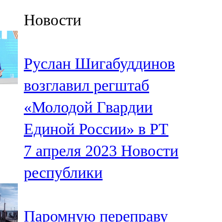
Казан
Новости
91,5 FM
Кайбыч
Руслан Шигабуддинов
106,1 FM
возглавил регштаб
Кама тамагы
«Молодой Гвардии
71,51 FM
Единой России» в РТ
Кукмара
7 апреля 2023
Новости
107,9 FM
республики
Лениногорский
102,1 FM
Паромную переправу