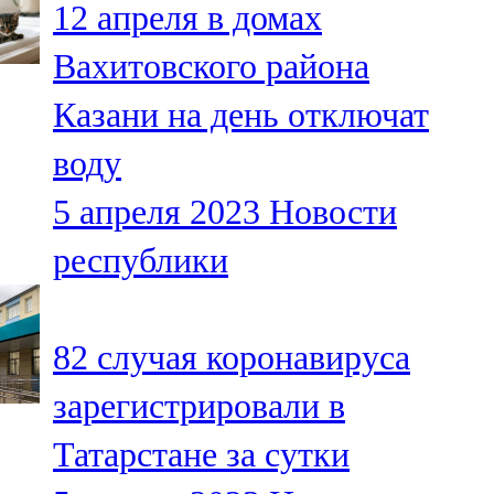
12 апреля в домах
91,0 FM
Вахитовского района
Шәмәрдән
Казани на день отключат
102,3 FM
воду
Яңа чишмә
5 апреля 2023
Новости
107,0 FM
республики
Яр Чаллы
105,5 FM
82 случая коронавируса
зарегистрировали в
Татарстане за сутки