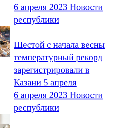
6 апреля 2023
Новости
107,8 FM
республики
Теләче
106,1 FM
Шестой с начала весны
Түбән Кама
температурный рекорд
102,6 FM
зарегистрировали в
Чирмешән
Казани 5 апреля
107,7 FM
6 апреля 2023
Новости
Чистай
республики
103,0 FM
Чүпрәле