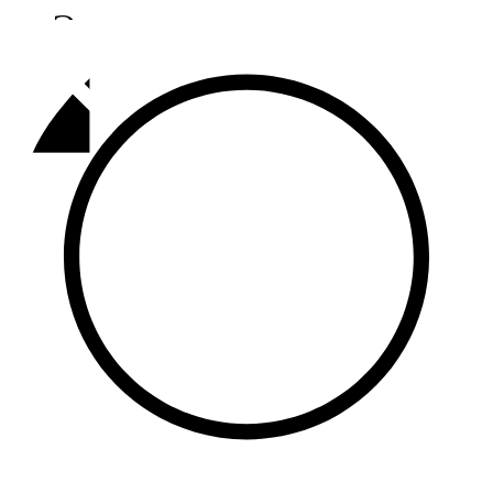
Әлмәт
92,9 FM
Базарлы матак
107,1 FM
Балык бистәсе
104,9 FM
Баулы
107,5 FM
Биләр
101,7 FM