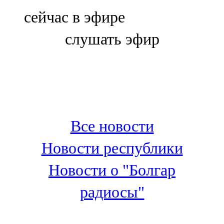
Болгар
сейчас в эфире
106,0 FM
слушать эфир
Бөгелмә
101,7 FM
Буа
100,3 FM
Все новости
Зәй
Новости республики
106,6 FM
Новости о "Болгар
Кадыбаш
радиосы"
105,2 FM