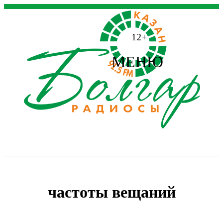
12+
МЕНЮ
частоты вещаний