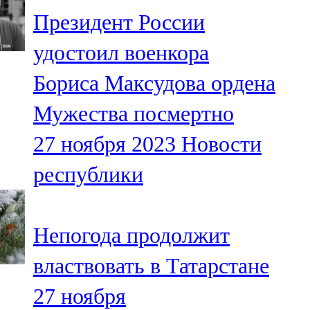
Мамадыш
Президент России
106,2 FM
удостоил военкора
Минзәлә
Бориса Максудова ордена
107,3 FM
Мужества посмертно
Мөслим
27 ноября 2023
Новости
100,0 FM
республики
Нурлат
104,7 FM
Непогода продолжит
Олы Әтнә
властвовать в Татарстане
71,42 FM
27 ноября
Сарман