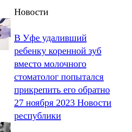
Казан
Новости
91,5 FM
Кайбыч
В Уфе удаливший
106,1 FM
ребенку коренной зуб
Кама тамагы
вместо молочного
71,51 FM
стоматолог попытался
Кукмара
прикрепить его обратно
107,9 FM
27 ноября 2023
Новости
Лениногорский
республики
102,1 FM