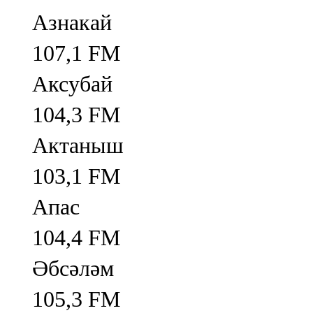
Азнакай
107,1 FM
Аксубай
104,3 FM
Актаныш
103,1 FM
Апас
104,4 FM
Әбсәләм
105,3 FM