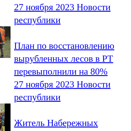
27 ноября 2023
Новости
107,8 FM
республики
Теләче
106,1 FM
План по восстановлению
Түбән Кама
вырубленных лесов в РТ
102,6 FM
перевыполнили на 80%
Чирмешән
27 ноября 2023
Новости
107,7 FM
республики
Чистай
103,0 FM
Житель Набережных
Чүпрәле