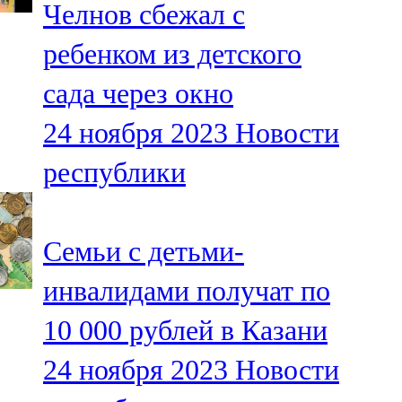
Челнов сбежал с
91,0 FM
ребенком из детского
Шәмәрдән
сада через окно
102,3 FM
24 ноября 2023
Новости
Яңа чишмә
республики
107,0 FM
Яр Чаллы
Семьи с детьми-
105,5 FM
инвалидами получат по
10 000 рублей в Казани
24 ноября 2023
Новости