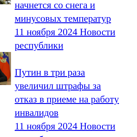
начнется со снега и
91,0 FM
минусовых температур
Шәмәрдән
11 ноября 2024
Новости
102,3 FM
республики
Яңа чишмә
107,0 FM
Путин в три раза
Яр Чаллы
увеличил штрафы за
105,5 FM
отказ в приеме на работу
инвалидов
11 ноября 2024
Новости