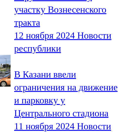
Мамадыш
участку Вознесенского
106,2 FM
тракта
Минзәлә
12 ноября 2024
Новости
107,3 FM
республики
Мөслим
100,0 FM
В Казани ввели
Нурлат
ограничения на движение
104,7 FM
и парковку у
Олы Әтнә
Центрального стадиона
71,42 FM
11 ноября 2024
Новости
Сарман