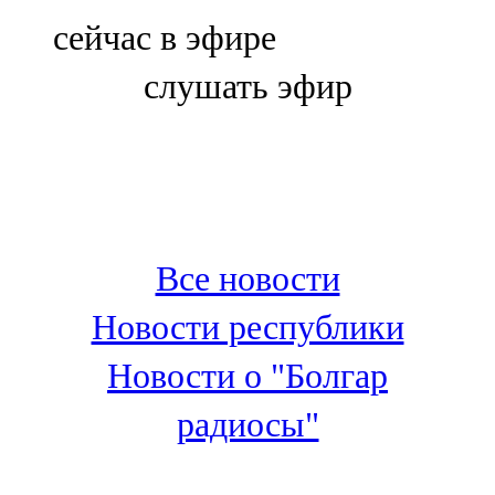
Болгар
сейчас в эфире
106,0 FM
слушать эфир
Бөгелмә
101,7 FM
Буа
100,3 FM
Все новости
Зәй
Новости республики
106,6 FM
Новости о "Болгар
Кадыбаш
радиосы"
105,2 FM