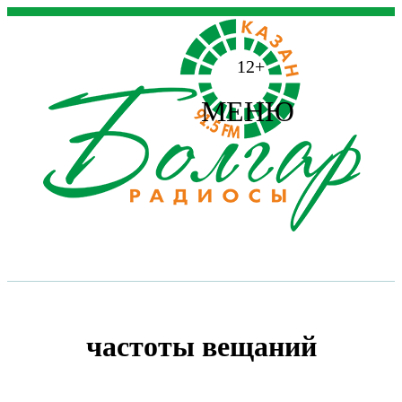
12+
МЕНЮ
частоты вещаний