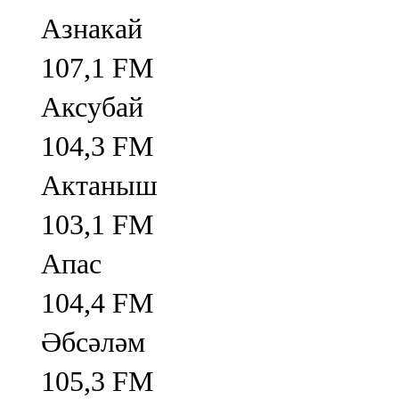
Азнакай
107,1 FM
Аксубай
104,3 FM
Актаныш
103,1 FM
Апас
104,4 FM
Әбсәләм
105,3 FM