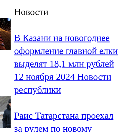
Казан
Новости
91,5 FM
Кайбыч
В Казани на новогоднее
106,1 FM
оформление главной елки
Кама тамагы
выделят 18,1 млн рублей
71,51 FM
12 ноября 2024
Новости
Кукмара
республики
107,9 FM
Лениногорский
Раис Татарстана проехал
102,1 FM
за рулем по новому