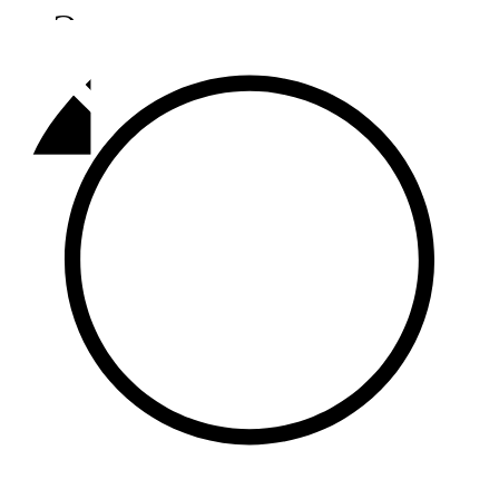
Әлмәт
92,9 FM
Базарлы матак
107,1 FM
Балык бистәсе
104,9 FM
Баулы
107,5 FM
Биләр
101,7 FM