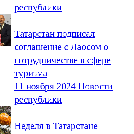
республики
107,8 FM
Теләче
Татарстан подписал
106,1 FM
соглашение с Лаосом о
Түбән Кама
сотрудничестве в сфере
102,6 FM
туризма
Чирмешән
11 ноября 2024
Новости
107,7 FM
республики
Чистай
103,0 FM
Неделя в Татарстане
Чүпрәле