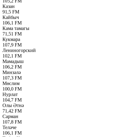
105,2 FM
Казан
91,5 FM
Кайбыч
106,1 FM
Кама тамагы
71,51 FM
Кукмара
107,9 FM
Лениногорский
102,1 FM
Мамадыш
106,2 FM
Минзәлә
107,3 FM
Мөслим
100,0 FM
Нурлат
104,7 FM
Олы Әтнә
71,42 FM
Сарман
107,8 FM
Теләче
106,1 FM