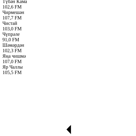
Түбән Кама
102,6 FM
Чирмешән
107,7 FM
Чистай
103,0 FM
Чүпрәле
91,0 FM
Шәмәрдән
102,3 FM
Яңа чишмә
107,0 FM
Яр Чаллы
105,5 FM