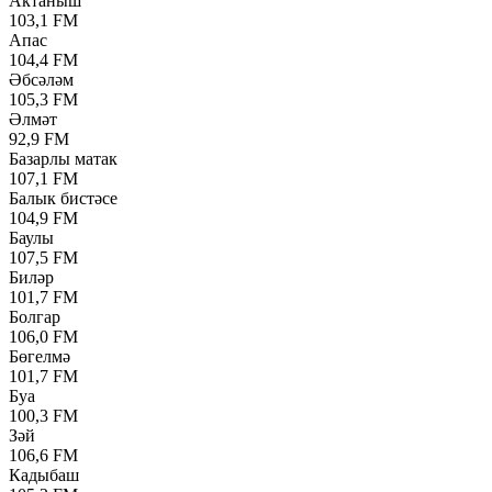
Актаныш
103,1 FM
Апас
104,4 FM
Әбсәләм
105,3 FM
Әлмәт
92,9 FM
Базарлы матак
107,1 FM
Балык бистәсе
104,9 FM
Баулы
107,5 FM
Биләр
101,7 FM
Болгар
106,0 FM
Бөгелмә
101,7 FM
Буа
100,3 FM
Зәй
106,6 FM
Кадыбаш