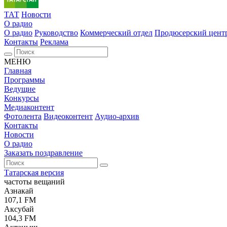
ТАТ
Новости
О радио
О радио
Руководство
Коммерческий отдел
Продюсерский цент
Контакты
Реклама
МЕНЮ
Главная
Программы
Ведущие
Конкурсы
Медиаконтент
Фотолента
Видеоконтент
Аудио-архив
Контакты
Новости
О радио
Заказать поздравление
Татарская версия
частоты вещаний
Азнакай
107,1 FM
Аксубай
104,3 FM