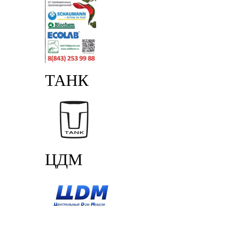
ТАНК
ЦДМ