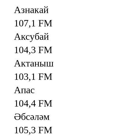
Азнакай
107,1 FM
Аксубай
104,3 FM
Актаныш
103,1 FM
Апас
104,4 FM
Әбсәләм
105,3 FM