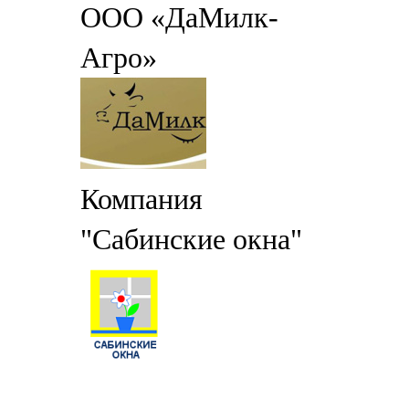
ООО «ДаМилк-
Агро»
Компания
"Сабинские окна"