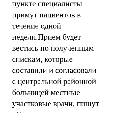
пункте специалисты
91,0 FM
примут пациентов в
Шәмәрдән
течение одной
102,3 FM
недели.Прием будет
Яңа чишмә
вестись по полученным
107,0 FM
спискам, которые
Яр Чаллы
составили и согласовали
105,5 FM
с центральной районной
больницей местные
участковые врачи, пишут