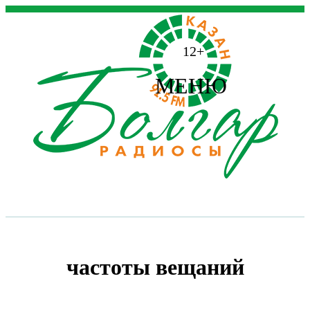
12+
МЕНЮ
частоты вещаний