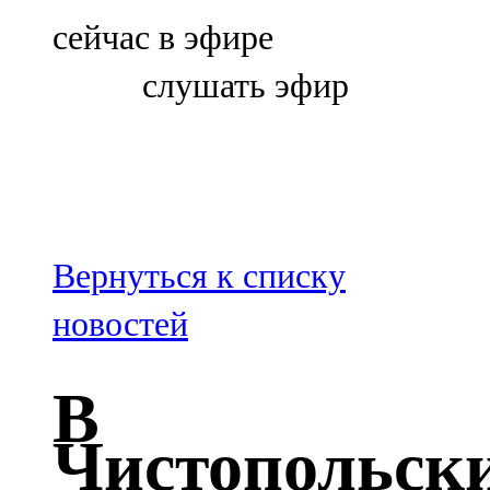
Болгар
сейчас в эфире
106,0 FM
слушать эфир
Бөгелмә
101,7 FM
Буа
100,3 FM
Вернуться к списку
Зәй
новостей
106,6 FM
В
Кадыбаш
Чистопольск
105,2 FM