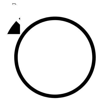
Әлмәт
92,9 FM
Базарлы матак
107,1 FM
Балык бистәсе
104,9 FM
Баулы
107,5 FM
Биләр
101,7 FM