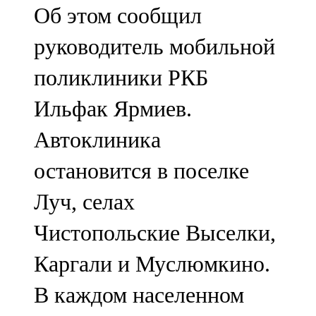
Об этом сообщил
107,8 FM
руководитель мобильной
Теләче
поликлиники РКБ
106,1 FM
Ильфак Ярмиев.
Түбән Кама
Автоклиника
102,6 FM
остановится в поселке
Чирмешән
Луч, селах
107,7 FM
Чистопольские Выселки,
Чистай
Каргали и Муслюмкино.
103,0 FM
В каждом населенном
Чүпрәле