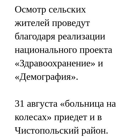
Мамадыш
Осмотр сельских
106,2 FM
жителей проведут
Минзәлә
благодаря реализации
107,3 FM
национального проекта
Мөслим
«Здравоохранение» и
100,0 FM
«Демография».
Нурлат
104,7 FM
31 августа «больница на
Олы Әтнә
колесах» приедет и в
71,42 FM
Чистопольский район.
Сарман