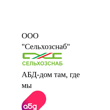
ООО
"Сельхозснаб"
АБД-дом там, где
мы